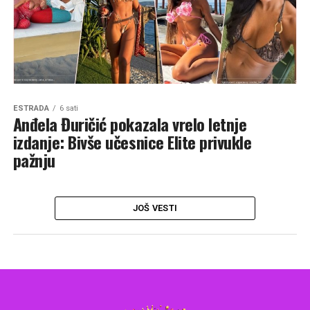
ESTRADA
6 sati
Anđela Đuričić pokazala vrelo letnje
izdanje: Bivše učesnice Elite privukle
pažnju
JOŠ VESTI