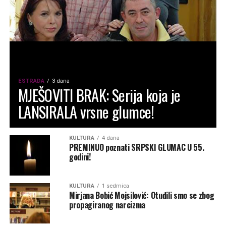
ESTRADA
3 dana
MJEŠOVITI BRAK: Serija koja je
LANSIRALA vrsne glumce!
KULTURA
4 dana
PREMINUO poznati SRPSKI GLUMAC U 55.
godini!
KULTURA
1 sedmica
Mirjana Bobić Mojsilović: Otuđili smo se zbog
propagiranog narcizma