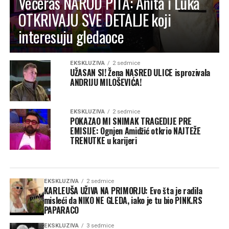
Večeras NAROD PITA: Anita i Luka
OTKRIVAJU SVE DETALJE koji
interesuju gledaoce
EKSKLUZIVA
2 sedmice
UŽASAN SI! Žena NASRED ULICE isprozivala
ANDRIJU MILOŠEVIĆA!
EKSKLUZIVA
2 sedmice
POKAZAO MI SNIMAK TRAGEDIJE PRE
EMISIJE: Ognjen Amidžić otkrio NAJTEŽE
TRENUTKE u karijeri
EKSKLUZIVA
2 sedmice
KARLEUŠA UŽIVA NA PRIMORJU: Evo šta je radila
misleći da NIKO NE GLEDA, iako je tu bio PINK.RS
PAPARACO
EKSKLUZIVA
3 sedmice