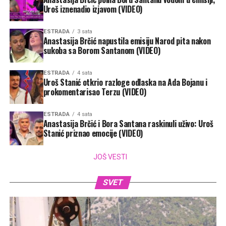
Uroš iznenadio izjavom (VIDEO)
ESTRADA
3 sata
Anastasija Brčić napustila emisiju Narod pita nakon
sukoba sa Borom Santanom (VIDEO)
ESTRADA
4 sata
Uroš Stanić otkrio razloge odlaska na Ada Bojanu i
prokomentarisao Terzu (VIDEO)
ESTRADA
4 sata
Anastasija Brčić i Bora Santana raskinuli uživo: Uroš
Stanić priznao emocije (VIDEO)
JOŠ VESTI
SVET