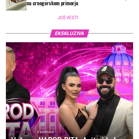
na crnogorskom primorju
JOŠ VESTI
EKSKLUZIVA
EKSKLUZIVA
2 sedmice