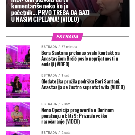
komentariše neko ko je
početnik… PRVO TREBA DA GAZI
U NAŠIM CIPELAMA! (VIDEO)
ESTRADA
ESTRADA
37 minuta
Bora Santana prekinuo svaki kontakt sa
Anastasijom Brčić posle neprijatnosti u
emisiji (VIDEO)
ESTRADA
1 sat
Gledateljka pružila podršku Bori Santani,
Anastasija se žustro suprotstavila (VIDEO)
ESTRADA
2 sata
Nena Opozicija progovorila o Borinom
ponašanju u Eliti 9: Priznala veliko
razočaranje (VIDEO)
ESTRADA
2 sata