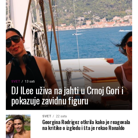
SVET
13 sati
DJ ILee uživa na jahti u Crnoj Gori i
pokazuje zavidnu figuru
SVET
22 sata
Georgina Rodrigez otkrila kako je reagovala
na kritike o izgledu i šta je rekao Ronaldo