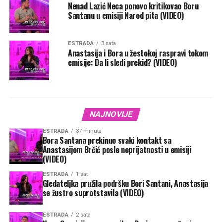
Nenad Lazić Neca ponovo kritikovao Boru
Santanu u emisiji Narod pita (VIDEO)
ESTRADA
3 sata
Anastasija i Bora u žestokoj raspravi tokom
emisije: Da li sledi prekid? (VIDEO)
NAJNOVIJE
ESTRADA
37 minuta
Bora Santana prekinuo svaki kontakt sa
Anastasijom Brčić posle neprijatnosti u emisiji
(VIDEO)
ESTRADA
1 sat
Gledateljka pružila podršku Bori Santani, Anastasija
se žustro suprotstavila (VIDEO)
ESTRADA
2 sata