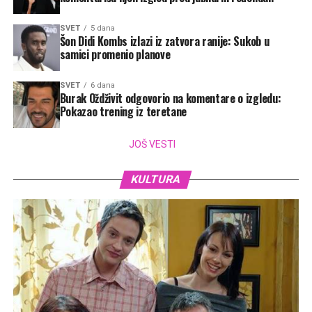
SVET
5 dana
Šon Didi Kombs izlazi iz zatvora ranije: Sukob u
samici promenio planove
SVET
6 dana
Burak Oždživit odgovorio na komentare o izgledu:
Pokazao trening iz teretane
JOŠ VESTI
KULTURA