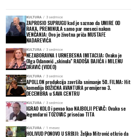
KULTURA
3 sedmice
ZAPROSIO SUPRUGU kad je saznao da UMIRE OD
RAKA, PREMINULA samo par meseci nakon
VENČANJA: Ovo je životna priča MUSTAFE
NADAREVIĆA
KULTURA
3 sedmice
NEZABORAVNA I URNEBESNA IMITACIJA: Ovako je
Olga Odanović „skinula” RADOŠA BAJIĆA i MILENU
DRAVIĆ (VIDEO)
KULTURA
3 sedmice
APOLLON produkcija završila snimanje 50. FILMA: Hit
komedija BOŽIĆNA AVANTURA premijerno 3.
DECEMBRA u SAVA CENTRU
KULTURA
3 sedmice
IGRAO KOLO i pevao kao NAJBOLJI PEVAČ: Ovako se
legendarni TOZOVAC prisećao TITA
KULTURA
1 mesec
HOLIVUD PONOVO U SRBIJI: Željko Mitrović otkrio da