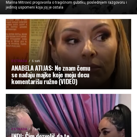
Marina Mitrović progovorila o tragičnom gubitku, poslednjem razgovoru i
jedinoj uspomeni koja joj je ostala
ESTRADA
6 sati
ANABELA ATIJAS: Ne znam čemu
se nadaju majke koje moju decu
komentarišu ružno (VIDEO)
ESTRADA
7 sati
INDI: Čim dozvoliš da te