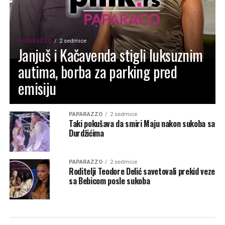
PAPARAZZO
2 sedmice
Janjuš i Kačavenda stigli luksuznim
autima, borba za parking pred
emisiju
PAPARAZZO
2 sedmice
Taki pokušava da smiri Maju nakon sukoba sa
Durdžićima
PAPARAZZO
2 sedmice
Roditelji Teodore Delić savetovali prekid veze
sa Bebicom posle sukoba