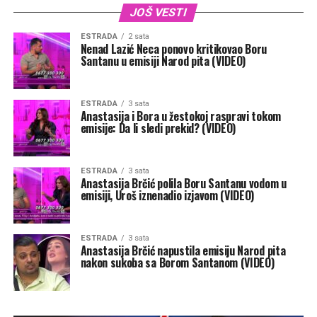
JOŠ VESTI
ESTRADA
2 sata
Nenad Lazić Neca ponovo kritikovao Boru
Santanu u emisiji Narod pita (VIDEO)
ESTRADA
3 sata
Anastasija i Bora u žestokoj raspravi tokom
emisije: Da li sledi prekid? (VIDEO)
ESTRADA
3 sata
Anastasija Brčić polila Boru Santanu vodom u
emisiji, Uroš iznenadio izjavom (VIDEO)
ESTRADA
3 sata
Anastasija Brčić napustila emisiju Narod pita
nakon sukoba sa Borom Santanom (VIDEO)