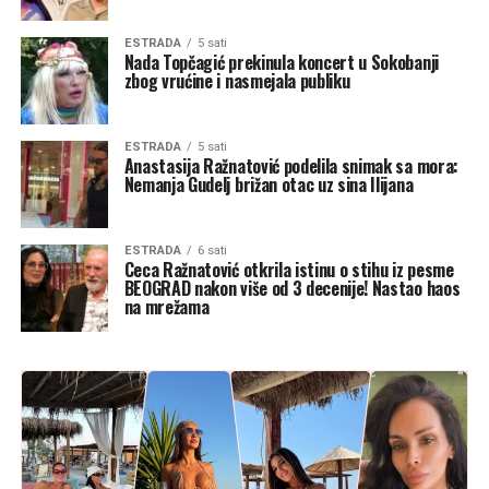
ESTRADA
5 sati
Nada Topčagić prekinula koncert u Sokobanji
zbog vrućine i nasmejala publiku
ESTRADA
5 sati
Anastasija Ražnatović podelila snimak sa mora:
Nemanja Gudelj brižan otac uz sina Ilijana
ESTRADA
6 sati
Ceca Ražnatović otkrila istinu o stihu iz pesme
BEOGRAD nakon više od 3 decenije! Nastao haos
na mrežama