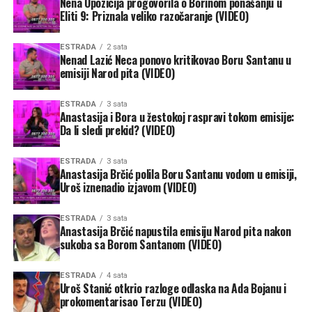
Nena Opozicija progovorila o Borinom ponašanju u
Eliti 9: Priznala veliko razočaranje (VIDEO)
ESTRADA
2 sata
Nenad Lazić Neca ponovo kritikovao Boru Santanu u
emisiji Narod pita (VIDEO)
ESTRADA
3 sata
Anastasija i Bora u žestokoj raspravi tokom emisije:
Da li sledi prekid? (VIDEO)
ESTRADA
3 sata
Anastasija Brčić polila Boru Santanu vodom u emisiji,
Uroš iznenadio izjavom (VIDEO)
ESTRADA
3 sata
Anastasija Brčić napustila emisiju Narod pita nakon
sukoba sa Borom Santanom (VIDEO)
ESTRADA
4 sata
Uroš Stanić otkrio razloge odlaska na Ada Bojanu i
prokomentarisao Terzu (VIDEO)