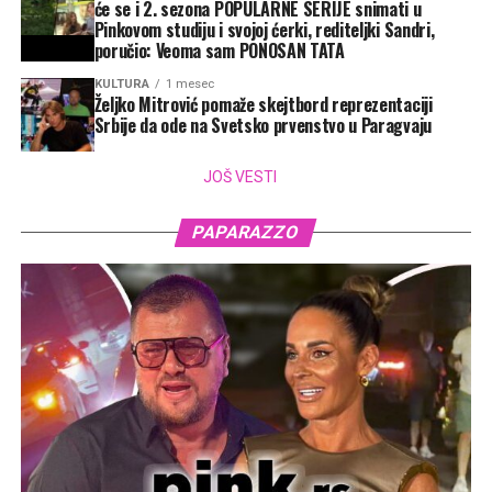
će se i 2. sezona POPULARNE SERIJE snimati u
Pinkovom studiju i svojoj ćerki, rediteljki Sandri,
poručio: Veoma sam PONOSAN TATA
KULTURA
1 mesec
Željko Mitrović pomaže skejtbord reprezentaciji
Srbije da ode na Svetsko prvenstvo u Paragvaju
JOŠ VESTI
PAPARAZZO