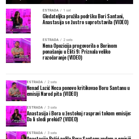
ESTRADA
1 sat
Gledateljka pružila podršku Bori Santani,
Anastasija se žustro suprotstavila (VIDEO)
ESTRADA
2 sata
Nena Opozicija progovorila o Borinom
ponašanju u Eliti 9: Priznala veliko
razočaranje (VIDEO)
ESTRADA
2 sata
Nenad Lazić Neca ponovo kritikovao Boru Santanu u
emisiji Narod pita (VIDEO)
ESTRADA
3 sata
Anastasija i Bora u žestokoj raspravi tokom emisije:
Da li sledi prekid? (VIDEO)
ESTRADA
3 sata
Anastasija Brčić polila Boru Santanu vodom u emisiji,