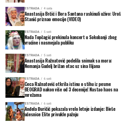
ESTRADA
4 sata
Anastasija Brčić i Bora Santana raskinuli uživo: Uroš
Stanić priznao emocije (VIDEO)
ESTRADA
5 sati
Nada Topčagić prekinula koncert u Sokobanji zbog
vrućine i nasmejala publiku
ESTRADA
5 sati
Anastasija Ražnatović podelila snimak sa mora:
Nemanja Gudelj brižan otac uz sina Ilijana
ESTRADA
6 sati
Ceca Ražnatović otkrila istinu o stihu iz pesme
BEOGRAD nakon više od 3 decenije! Nastao haos na
mrežama
ESTRADA
6 sati
Anđela Đuričić pokazala vrelo letnje izdanje: Bivše
učesnice Elite privukle pažnju