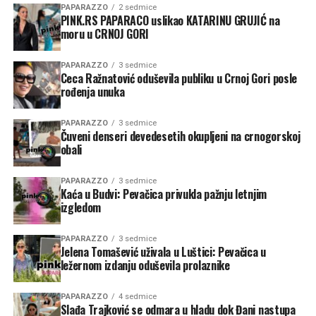
PAPARAZZO
2 sedmice
PINK.RS PAPARACO uslikao KATARINU GRUJIĆ na
moru u CRNOJ GORI
PAPARAZZO
3 sedmice
Ceca Ražnatović oduševila publiku u Crnoj Gori posle
rođenja unuka
PAPARAZZO
3 sedmice
Čuveni denseri devedesetih okupljeni na crnogorskoj
obali
PAPARAZZO
3 sedmice
Kaća u Budvi: Pevačica privukla pažnju letnjim
izgledom
PAPARAZZO
3 sedmice
Jelena Tomašević uživala u Luštici: Pevačica u
ležernom izdanju oduševila prolaznike
PAPARAZZO
4 sedmice
Slađa Trajković se odmara u hladu dok Đani nastupa