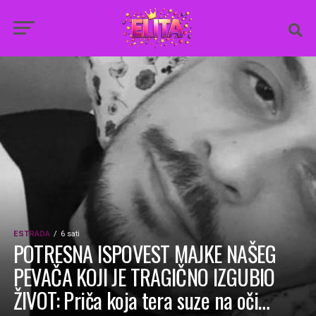
ESTRADA
6 sati
POTRESNA ISPOVEST MAJKE NAŠEG
PEVAČA KOJI JE TRAGIČNO IZGUBIO
ŽIVOT: Priča koja tera suze na oči…