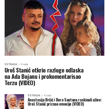
ESTRADA
4 sata
Uroš Stanić otkrio razloge odlaska
na Ada Bojanu i prokomentarisao
Terzu (VIDEO)
ESTRADA
4 sata
Anastasija Brčić i Bora Santana raskinuli uživo:
Uroš Stanić priznao emocije (VIDEO)