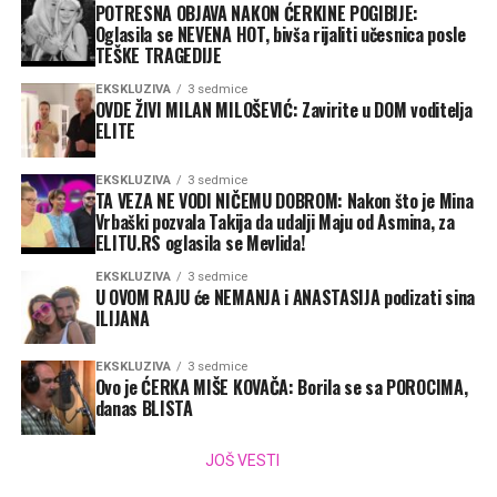
POTRESNA OBJAVA NAKON ĆERKINE POGIBIJE:
Oglasila se NEVENA HOT, bivša rijaliti učesnica posle
TEŠKE TRAGEDIJE
EKSKLUZIVA
3 sedmice
OVDE ŽIVI MILAN MILOŠEVIĆ: Zavirite u DOM voditelja
ELITE
EKSKLUZIVA
3 sedmice
TA VEZA NE VODI NIČEMU DOBROM: Nakon što je Mina
Vrbaški pozvala Takija da udalji Maju od Asmina, za
ELITU.RS oglasila se Mevlida!
EKSKLUZIVA
3 sedmice
U OVOM RAJU će NEMANJA i ANASTASIJA podizati sina
ILIJANA
EKSKLUZIVA
3 sedmice
Ovo je ĆERKA MIŠE KOVAČA: Borila se sa POROCIMA,
danas BLISTA
JOŠ VESTI