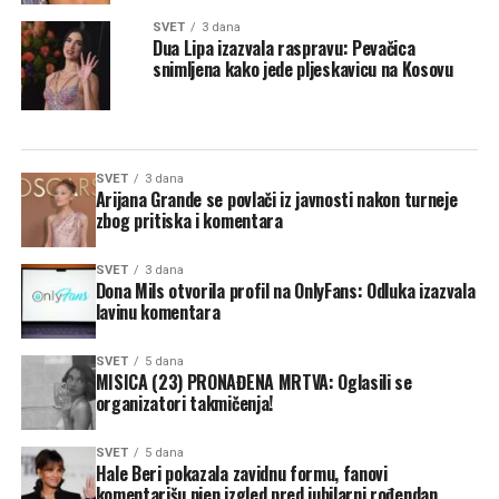
SVET
3 dana
Dua Lipa izazvala raspravu: Pevačica
snimljena kako jede pljeskavicu na Kosovu
SVET
3 dana
Arijana Grande se povlači iz javnosti nakon turneje
zbog pritiska i komentara
SVET
3 dana
Dona Mils otvorila profil na OnlyFans: Odluka izazvala
lavinu komentara
SVET
5 dana
MISICA (23) PRONAĐENA MRTVA: Oglasili se
organizatori takmičenja!
SVET
5 dana
Hale Beri pokazala zavidnu formu, fanovi
komentarišu njen izgled pred jubilarni rođendan