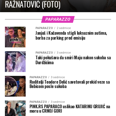
RAŽNATOVIĆ (FOTO)
PAPARAZZO
PAPARAZZO
2 sedmice
Janjuš i Kačavenda stigli luksuznim autima,
borba za parking pred emisiju
PAPARAZZO
3 sedmice
Taki pokušava da smiri Maju nakon sukoba sa
Durdžićima
PAPARAZZO
3 sedmice
Roditelji Teodore Delić savetovali prekid veze sa
Bebicom posle sukoba
PAPARAZZO
3 sedmice
PINK.RS PAPARACO uslikao KATARINU GRUJIĆ na
moru u CRNOJ GORI