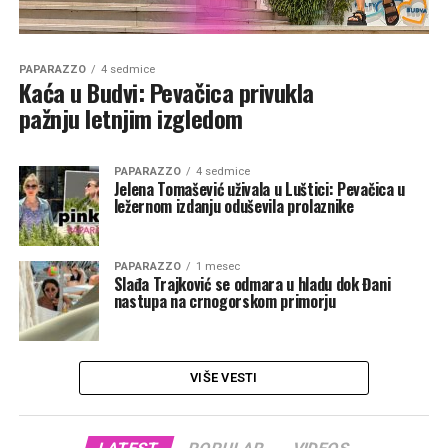
PAPARAZZO
4 sedmice
Kaća u Budvi: Pevačica privukla
pažnju letnjim izgledom
PAPARAZZO
4 sedmice
Jelena Tomašević uživala u Luštici: Pevačica u
ležernom izdanju oduševila prolaznike
PAPARAZZO
1 mesec
Slađa Trajković se odmara u hladu dok Đani
nastupa na crnogorskom primorju
VIŠE VESTI