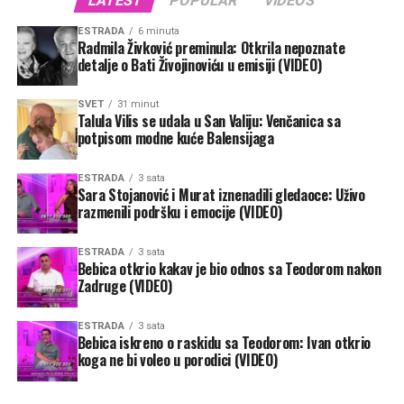
LATEST
POPULAR
VIDEOS
ESTRADA
6 minuta
Radmila Živković preminula: Otkrila nepoznate
detalje o Bati Živojinoviću u emisiji (VIDEO)
SVET
31 minut
Talula Vilis se udala u San Valiju: Venčanica sa
potpisom modne kuće Balensijaga
ESTRADA
3 sata
Sara Stojanović i Murat iznenadili gledaoce: Uživo
razmenili podršku i emocije (VIDEO)
ESTRADA
3 sata
Bebica otkrio kakav je bio odnos sa Teodorom nakon
Zadruge (VIDEO)
ESTRADA
3 sata
Bebica iskreno o raskidu sa Teodorom: Ivan otkrio
koga ne bi voleo u porodici (VIDEO)