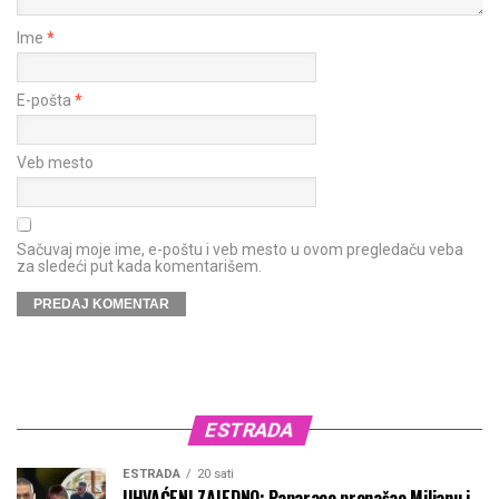
Ime
*
E-pošta
*
Veb mesto
Sačuvaj moje ime, e-poštu i veb mesto u ovom pregledaču veba
za sledeći put kada komentarišem.
ESTRADA
ESTRADA
20 sati
UHVAĆENI ZAJEDNO: Paparaco pronašao Miljanu i