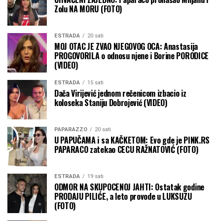
Zolu NA MORU (FOTO)
ESTRADA
20 sati
MOJ OTAC JE ZVAO NJEGOVOG OCA: Anastasija
PROGOVORILA o odnosu njene i Borine PORODICE
(VIDEO)
ESTRADA
15 sati
Dača Virijević jednom rečenicom izbacio iz
koloseka Staniju Dobrojević (VIDEO)
PAPARAZZO
20 sati
U PAPUČAMA i sa KAČKETOM: Evo gde je PINK.RS
PAPARACO zatekao CECU RAŽNATOVIĆ (FOTO)
ESTRADA
19 sati
ODMOR NA SKUPOCENOJ JAHTI: Ostatak godine
PRODAJU PILIĆE, a leto provode u LUKSUZU
(FOTO)