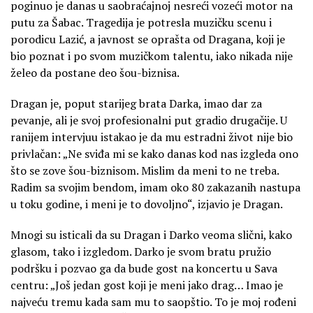
poginuo je danas u saobraćajnoj nesreći vozeći motor na
putu za Šabac. Tragedija je potresla muzičku scenu i
porodicu Lazić, a javnost se oprašta od Dragana, koji je
bio poznat i po svom muzičkom talentu, iako nikada nije
želeo da postane deo šou-biznisa.
Dragan je, poput starijeg brata Darka, imao dar za
pevanje, ali je svoj profesionalni put gradio drugačije. U
ranijem intervjuu istakao je da mu estradni život nije bio
privlačan: „Ne sviđa mi se kako danas kod nas izgleda ono
što se zove šou-biznisom. Mislim da meni to ne treba.
Radim sa svojim bendom, imam oko 80 zakazanih nastupa
u toku godine, i meni je to dovoljno“, izjavio je Dragan.
Mnogi su isticali da su Dragan i Darko veoma slični, kako
glasom, tako i izgledom. Darko je svom bratu pružio
podršku i pozvao ga da bude gost na koncertu u Sava
centru: „Još jedan gost koji je meni jako drag… Imao je
najveću tremu kada sam mu to saopštio. To je moj rođeni