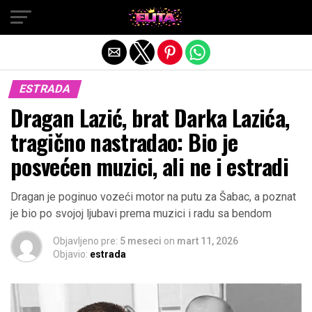
Exit mobile version
ESTRADA
Dragan Lazić, brat Darka Lazića,
tragično nastradao: Bio je
posvećen muzici, ali ne i estradi
Dragan je poginuo vozeći motor na putu za Šabac, a poznat
je bio po svojoj ljubavi prema muzici i radu sa bendom
Objavljeno pre:
5 meseci
on
mart 11, 2026
Objavio:
estrada