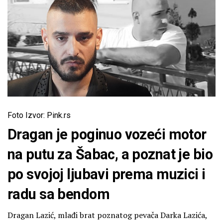
Foto Izvor: Pink.rs
Dragan je poginuo vozeći motor
na putu za Šabac, a poznat je bio
po svojoj ljubavi prema muzici i
radu sa bendom
Dragan Lazić, mlađi brat poznatog pevača Darka Lazića,