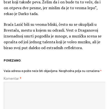
brat koji takođe peva. Želim da i on bude tu to veče, da i
on otpeva dve pesme, jer mislim da je to veoma lepo“,
rekao je Darko tada.
Braća Lazić bili su veoma bliski, često su se okupljali u
Brestaču, mestu u kojem su odrasli. Vest o Draganovoj
iznenadnoj smrti pogodila je mnoge, a muzička scena se
oprašta od još jednog talenta koji je voleo muziku, ali je
birao svoj put daleko od estradnih reflektora.
POVEZANO:
Vaša adresa e-pošte neće biti objavljena.
Neophodna polja su označena
*
Komentar
*