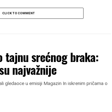
CLICK TO COMMENT
o tajnu srećnog braka:
su najvažnije
ali gledaoce u emisiji Magazin In iskrenim pričama o