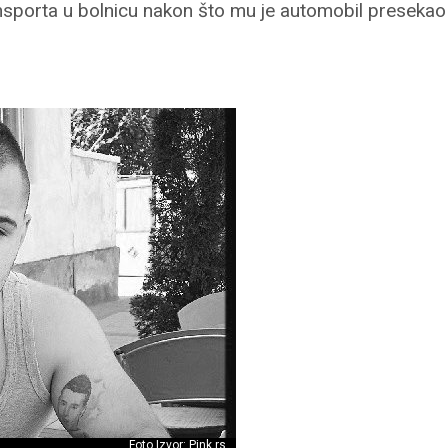
sporta u bolnicu nakon što mu je automobil presekao
Foto Izvor: Pink.rs