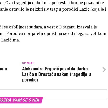
tka. Ova tragedija duboko je potresla i brojne poznanike
e ostavilo je neizbrisiv trag u porodici Lazić, koja je i
i se ozbiljnost sudara, a vest o Draganu izazvala je
. Porodica i prijatelji opraštaju se od njega sa velikom
 Lazićima.
UP NEXT
ao u
Aleksandra Prijović posetila Darka
Lazića u Brestaču nakon tragedije u
porodici
OŽDA VAM SE SVIDI