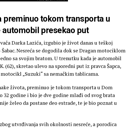
a preminuo tokom transporta u
e automobil presekao put
ača Darka Lazića, izgubio je život danas u teškoj
 – Šabac. Nesreća se dogodila dok se Dragan motociklom
ajedno sa svojim bratom. U trenutku kada je automobil
K. (62), skretao ulevo na sporedni put iz pravca Šapca,
o motocikl „Suzuki“ sa nemačkim tablicama.
nake života, preminuo je tokom transporta u Dom
 32 godine i bio je dve godine mlađi od svog brata
nije želeo da postane deo estrade, te je bio poznat u
 zbog utvrđivanja svih okolnosti nesreće, a porodica