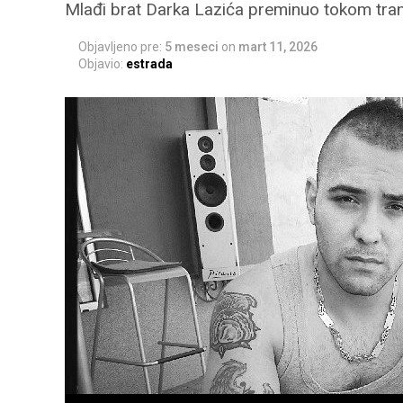
Mlađi brat Darka Lazića preminuo tokom tran
Objavljeno pre:
5 meseci
on
mart 11, 2026
Objavio:
estrada