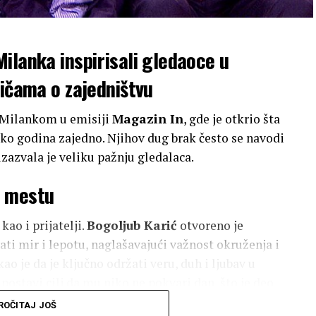
ilanka inspirisali gledaoce u
ričama o zajedništvu
 Milankom u emisiji
Magazin In
, gde je otkrio šta
iko godina zajedno. Njihov dug brak često se navodi
izazvala je veliku pažnju gledalaca.
m mestu
kao i prijatelji.
Bogoljub Karić
otvoreno je
i mir i lepotu, naglašavajući važnost okruženja i
o je da je ključno održati veru, duh i ljubav u
postavi cilj da mu niko ne pokvari dan, što je deo
ROČITAJ JOŠ