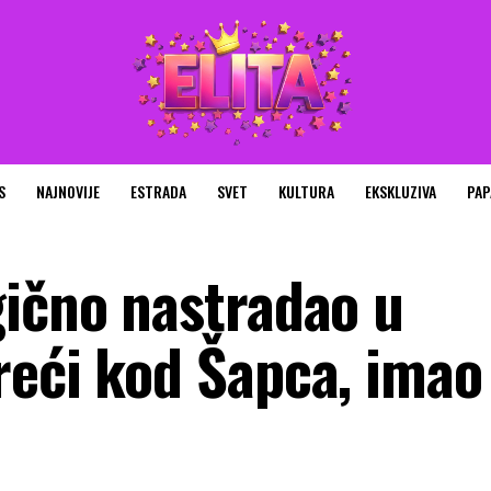
S
NAJNOVIJE
ESTRADA
SVET
KULTURA
EKSKLUZIVA
PAP
gično nastradao u
reći kod Šapca, imao