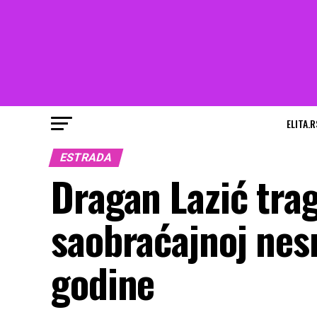
ELITA.R
ESTRADA
Dragan Lazić tra
saobraćajnoj nes
godine