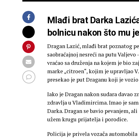
Mlađi brat Darka Lazić
bolnicu nakon što mu j
Dragan Lazić, mlađi brat poznatog pev
saobraćajnoj nesreći na putu Valjevo
vraćao sa druženja na kojem je bio z
marke „citroen“, kojim je upravljao V.
presekao je put Draganu koji je vozi
Iako je Dragan nakon sudara davao z
zdravlja u Vladimircima. Imao je samo
Darka. Dragan se bavio pevanjem, ali 
užem krugu prijatelja i porodice.
Policija je privela vozača automobila