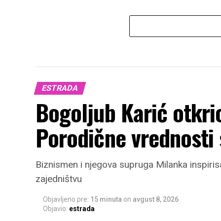
ESTRADA
Bogoljub Karić otkri
Porodične vrednosti 
Biznismen i njegova supruga Milanka inspiris
zajedništvu
Objavljeno pre:
15 minuta
on
avgust 8, 2026
Objavio:
estrada