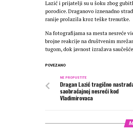
Lazić i prijatelji su u šoku zbog gubi
porodice. Draganovo iznenadno stradanj
ranije prolazila kroz teške trenutke.
Na fotografijama sa mesta nesreće vid
brojne reakcije na društvenim mrežama
tugom, dok javnost izražava saučešće
POVEZANO
NE PROPUSTITE
Dragan Lazić tragično nastrad
saobraćajnoj nesreći kod
Vladimirovaca
M