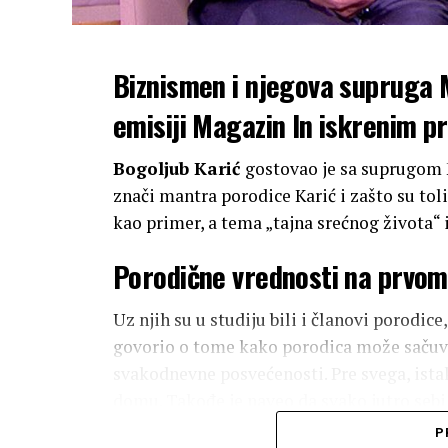
Biznismen i njegova supruga M
emisiji Magazin In iskrenim p
Bogoljub Karić
gostovao je sa suprugom
znači mantra porodice Karić i zašto su tol
kao primer, a tema „tajna srećnog života“ 
Porodične vrednosti na prvo
Uz njih su u studiju bili i članovi porodice, 
govorio o tome kako porodica može sačuvat
svakodnevne posvećenosti. Pre svega, istaka
domu. Takođe je naveo da svako jutro sebi 
njegove lične mantre.
P