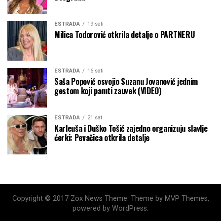
ESTRADA
19 sati
Milica Todorović otkrila detalje o PARTNERU
ESTRADA
16 sati
Saša Popović osvojio Suzanu Jovanović jednim
gestom koji pamti zauvek (VIDEO)
ESTRADA
21 sat
Karleuša i Duško Tošić zajedno organizuju slavlje
ćerki: Pevačica otkrila detalje
Copyright © 2017 Zox News Theme. Theme by MVP Themes,
powered by WordPress.