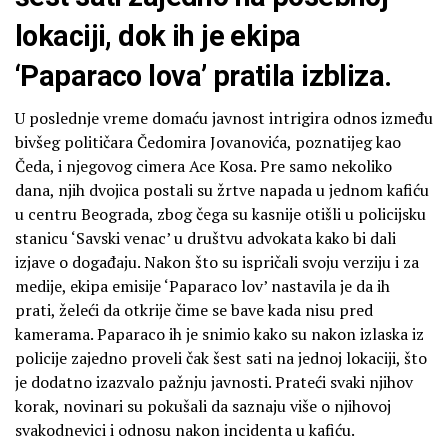
lokaciji, dok ih je ekipa
‘Paparaco lova’ pratila izbliza.
U poslednje vreme domaću javnost intrigira odnos između
bivšeg političara Čedomira Jovanovića, poznatijeg kao
Čeda, i njegovog cimera Ace Kosa. Pre samo nekoliko
dana, njih dvojica postali su žrtve napada u jednom kafiću
u centru Beograda, zbog čega su kasnije otišli u policijsku
stanicu ‘Savski venac’ u društvu advokata kako bi dali
izjave o događaju. Nakon što su ispričali svoju verziju i za
medije, ekipa emisije ‘Paparaco lov’ nastavila je da ih
prati, želeći da otkrije čime se bave kada nisu pred
kamerama. Paparaco ih je snimio kako su nakon izlaska iz
policije zajedno proveli čak šest sati na jednoj lokaciji, što
je dodatno izazvalo pažnju javnosti. Prateći svaki njihov
korak, novinari su pokušali da saznaju više o njihovoj
svakodnevici i odnosu nakon incidenta u kafiću.