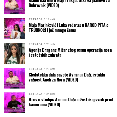
Asmin iskreno o Maji i Takiju: Otkriva planove za
Dubrovnik (VIDEO)
ESTRADA
18 sati
Maja Marinković i Luka večeras u NAROD PITA o
TRUDNOĆI i još mnogo čemu
ESTRADA
20 sati
Agonija Dragane Mitar zbog osam operacija nosa
i estetskih zahvata
ESTRADA
23 sata
Gledateljka dala savete Asminu i Dači, istakla
važnost Aneli za Noru (VIDEO)
ESTRADA
24 sata
Haos u studiju: Asmin i Dača u žestokoj svađi pred
kamerama (VIDEO)