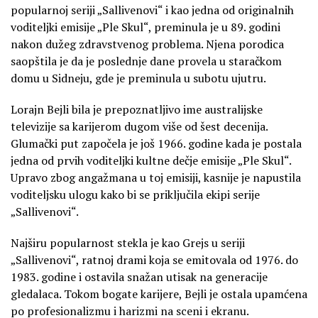
popularnoj seriji „Sallivenovi“ i kao jedna od originalnih
voditeljki emisije „Ple Skul“, preminula je u 89. godini
nakon dužeg zdravstvenog problema. Njena porodica
saopštila je da je poslednje dane provela u staračkom
domu u Sidneju, gde je preminula u subotu ujutru.
Lorajn Bejli bila je prepoznatljivo ime australijske
televizije sa karijerom dugom više od šest decenija.
Glumački put započela je još 1966. godine kada je postala
jedna od prvih voditeljki kultne dečje emisije „Ple Skul“.
Upravo zbog angažmana u toj emisiji, kasnije je napustila
voditeljsku ulogu kako bi se priključila ekipi serije
„Sallivenovi“.
Najširu popularnost stekla je kao Grejs u seriji
„Sallivenovi“, ratnoj drami koja se emitovala od 1976. do
1983. godine i ostavila snažan utisak na generacije
gledalaca. Tokom bogate karijere, Bejli je ostala upamćena
po profesionalizmu i harizmi na sceni i ekranu.