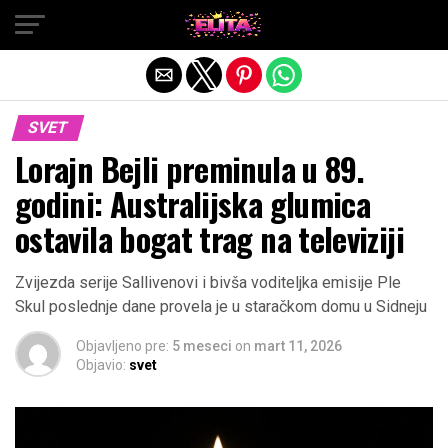
Exit mobile version
SVET
Lorajn Bejli preminula u 89.
godini: Australijska glumica
ostavila bogat trag na televiziji
Zvijezda serije Sallivenovi i bivša voditeljka emisije Ple
Skul poslednje dane provela je u staračkom domu u Sidneju
Objavljeno pre:
5 meseci
on
mart 11, 2026
Objavio:
svet