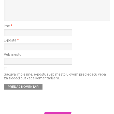
Ime
*
E-pošta
*
Veb mesto
Sačuvaj moje ime, e-poštu i veb mesto u ovom pregledaču veba
za sledeći put kada komentarišem.