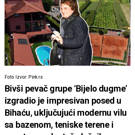
Foto Izvor: Pink.rs
Bivši pevač grupe ‘Bijelo dugme’
izgradio je impresivan posed u
Bihaću, uključujući modernu vilu
sa bazenom, teniske terene i