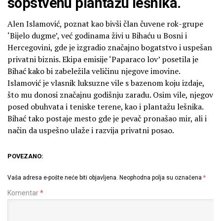
sopstvenu plantažu lešnika.
Alen Islamović, poznat kao bivši član čuvene rok-grupe
‘Bijelo dugme’, već godinama živi u Bihaću u Bosni i
Hercegovini, gde je izgradio značajno bogatstvo i uspešan
privatni biznis. Ekipa emisije ‘Paparaco lov’ posetila je
Bihać kako bi zabeležila veličinu njegove imovine.
Islamović je vlasnik luksuzne vile s bazenom koju izdaje,
što mu donosi značajnu godišnju zaradu. Osim vile, njegov
posed obuhvata i teniske terene, kao i plantažu lešnika.
Bihać tako postaje mesto gde je pevač pronašao mir, ali i
način da uspešno ulaže i razvija privatni posao.
POVEZANO:
Vaša adresa e-pošte neće biti objavljena.
Neophodna polja su označena
*
Komentar
*