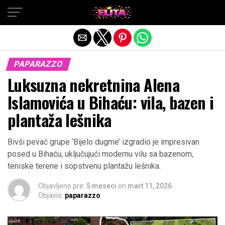
Exit mobile version
PAPARAZZO
Luksuzna nekretnina Alena
Islamovića u Bihaću: vila, bazen i
plantaža lešnika
Bivši pevač grupe ‘Bijelo dugme’ izgradio je impresivan
posed u Bihaću, uključujući modernu vilu sa bazenom,
teniske terene i sopstvenu plantažu lešnika.
Objavljeno pre:
5 meseci
on
mart 11, 2026
Objavio:
paparazzo