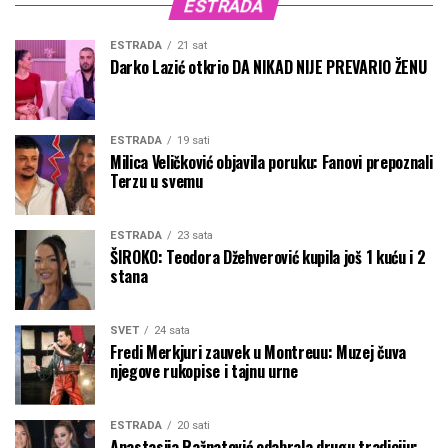
ESTRADA
ESTRADA
21 sat
Darko Lazić otkrio DA NIKAD NIJE PREVARIO ŽENU
ESTRADA
19 sati
Milica Veličković objavila poruku: Fanovi prepoznali
Terzu u svemu
ESTRADA
23 sata
ŠIROKO: Teodora Džehverović kupila još 1 kuću i 2
stana
SVET
24 sata
Fredi Merkjuri zauvek u Montreuu: Muzej čuva
njegove rukopise i tajnu urne
ESTRADA
20 sati
Anastasija Ražnatović odabrala drugu tradiciju: