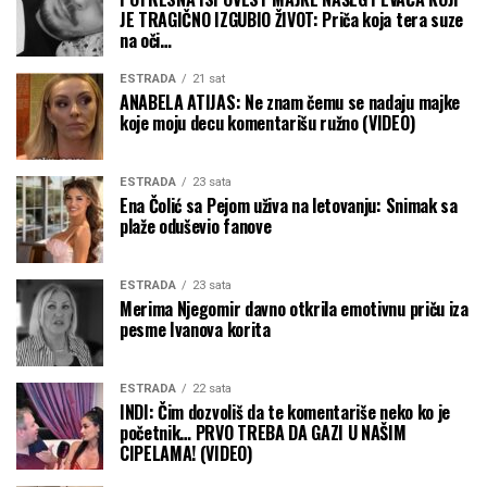
JE TRAGIČNO IZGUBIO ŽIVOT: Priča koja tera suze
na oči…
ESTRADA
21 sat
ANABELA ATIJAS: Ne znam čemu se nadaju majke
koje moju decu komentarišu ružno (VIDEO)
ESTRADA
23 sata
Ena Čolić sa Pejom uživa na letovanju: Snimak sa
plaže oduševio fanove
ESTRADA
23 sata
Merima Njegomir davno otkrila emotivnu priču iza
pesme Ivanova korita
ESTRADA
22 sata
INDI: Čim dozvoliš da te komentariše neko ko je
početnik… PRVO TREBA DA GAZI U NAŠIM
CIPELAMA! (VIDEO)