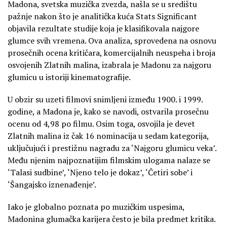
Madona, svetska muzička zvezda, našla se u središtu
pažnje nakon što je analitička kuća Stats Significant
objavila rezultate studije koja je klasifikovala najgore
glumce svih vremena. Ova analiza, sprovedena na osnovu
prosečnih ocena kritičara, komercijalnih neuspeha i broja
osvojenih Zlatnih malina, izabrala je Madonu za najgoru
glumicu u istoriji kinematografije.
U obzir su uzeti filmovi snimljeni između 1900. i 1999.
godine, a Madona je, kako se navodi, ostvarila prosečnu
ocenu od 4,98 po filmu. Osim toga, osvojila je devet
Zlatnih malina iz čak 16 nominacija u sedam kategorija,
uključujući i prestižnu nagradu za ‘Najgoru glumicu veka’.
Među njenim najpoznatijim filmskim ulogama nalaze se
‘Talasi sudbine’, ‘Njeno telo je dokaz’, ‘Četiri sobe’ i
‘Šangajsko iznenađenje’.
Iako je globalno poznata po muzičkim uspesima,
Madonina glumačka karijera često je bila predmet kritika.