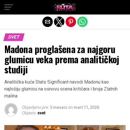
Exit mobile version
SVET
Madona proglašena za najgoru
glumicu veka prema analitičkoj
studiji
Analitička kuća Stats Significant navodi Madonu kao
najlošiju glumicu na osnovu ocena kritičara i broja Zlatnih
malina
Objavljeno pre:
5 meseci
on
mart 11, 2026
Objavio:
svet