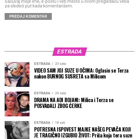
Sačuvaj moje ime, e-poštu i veb mesto u ovom pregledaču veba
za sledeći put kada komentarišem.
ESTRADA
ESTRADA
23 sata
VIDEO SAM JOJ SUZE U OČIMA: Oglasio se Terza
nakon BURNOG SUSRETA sa Milicom
ESTRADA
24 sata
DRAMA NA ADI BOJANI: Milica i Terza se
POSVAĐALI ZBOG ĆERKE
ESTRADA
18 sati
POTRESNA ISPOVEST MAJKE NAŠEG PEVAČA KOJI
JE TRAGIČNO IZGUBIO ŽIVOT: Priča koja tera suze