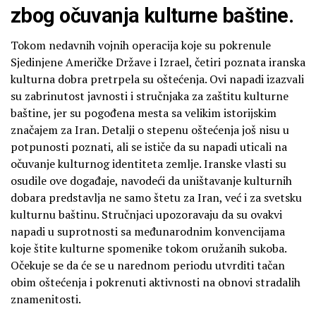
zbog očuvanja kulturne baštine.
Tokom nedavnih vojnih operacija koje su pokrenule
Sjedinjene Američke Države i Izrael, četiri poznata iranska
kulturna dobra pretrpela su oštećenja. Ovi napadi izazvali
su zabrinutost javnosti i stručnjaka za zaštitu kulturne
baštine, jer su pogođena mesta sa velikim istorijskim
značajem za Iran. Detalji o stepenu oštećenja još nisu u
potpunosti poznati, ali se ističe da su napadi uticali na
očuvanje kulturnog identiteta zemlje. Iranske vlasti su
osudile ove događaje, navodeći da uništavanje kulturnih
dobara predstavlja ne samo štetu za Iran, već i za svetsku
kulturnu baštinu. Stručnjaci upozoravaju da su ovakvi
napadi u suprotnosti sa međunarodnim konvencijama
koje štite kulturne spomenike tokom oružanih sukoba.
Očekuje se da će se u narednom periodu utvrditi tačan
obim oštećenja i pokrenuti aktivnosti na obnovi stradalih
znamenitosti.