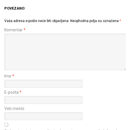
POVEZANO:
Vaša adresa e-pošte neće biti objavljena.
Neophodna polja su označena
*
Komentar
*
Ime
*
E-pošta
*
Veb mesto