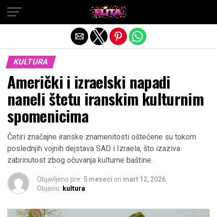
Exit mobile version
KULTURA
Američki i izraelski napadi
naneli štetu iranskim kulturnim
spomenicima
Četiri značajne iranske znamenitosti oštećene su tokom
poslednjih vojnih dejstava SAD i Izraela, što izaziva
zabrinutost zbog očuvanja kulturne baštine.
Objavljeno pre:
5 meseci
on
mart 12, 2026
Objavio:
kultura