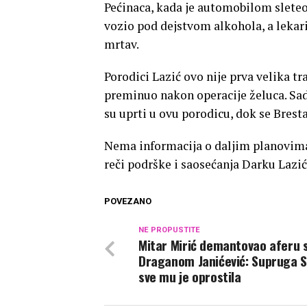
Pećinaca, kada je automobilom sleteo 
vozio pod dejstvom alkohola, a lekari 
mrtav.
Porodici Lazić ovo nije prva velika tra
preminuo nakon operacije želuca. Sad
su uprti u ovu porodicu, dok se Bresta
Nema informacija o daljim planovima 
reči podrške i saosećanja Darku Lazić
POVEZANO
NE PROPUSTITE
Mitar Mirić demantovao aferu 
Draganom Janićević: Supruga 
sve mu je oprostila