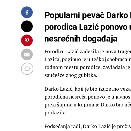
Popularni pevač Darko 
porodica Lazić ponovo 
nesrećnih događaja
Porodicu Lazić zadesila je nova trage
Lazića, poginuo je u teškoj saobraćaj
rodnom mestu porodice, zavladala je t
saučešće zbog gubitka.
Darko Lazić, koji je bio izuzetno veza
porodična nesreća ponovo je u javnos
prekršajima u kojima je Darko bio uč
prolazila.
Podsećanja radi, Darko Lazić je preži