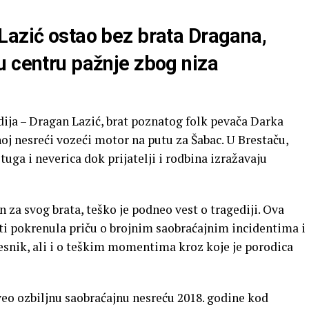
Lazić ostao bez brata Dragana,
u centru pažnje zbog niza
dija – Dragan Lazić, brat poznatog folk pevača Darka
noj nesreći vozeći motor na putu za Šabac. U Brestaču,
uga i neverica dok prijatelji i rodbina izražavaju
n za svog brata, teško je podneo vest o tragediji. Ova
ti pokrenula priču o brojnim saobraćajnim incidentima i
esnik, ali i o teškim momentima kroz koje je porodica
veo ozbiljnu saobraćajnu nesreću 2018. godine kod