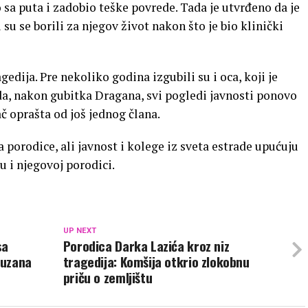
sa puta i zadobio teške povrede. Tada je utvrđeno da je
su se borili za njegov život nakon što je bio klinički
gedija. Pre nekoliko godina izgubili su i oca, koji je
a, nakon gubitka Dragana, svi pogledi javnosti ponovo
č oprašta od još jednog člana.
porodice, ali javnost i kolege iz sveta estrade upućuju
u i njegovoj porodici.
UP NEXT
sa
Porodica Darka Lazića kroz niz
Suzana
tragedija: Komšija otkrio zlokobnu
priču o zemljištu