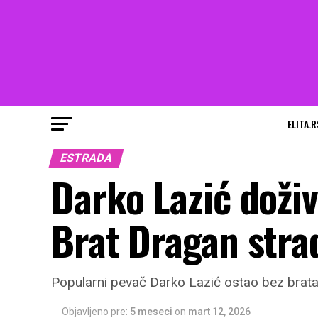
ELITA.R
ESTRADA
Darko Lazić doži
Brat Dragan stra
Popularni pevač Darko Lazić ostao bez brat
Objavljeno pre:
5 meseci
on
mart 12, 2026