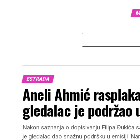
M
ESTRADA
Aneli Ahmić rasplaka
gledalac je podržao 
Nakon saznanja o dopisivanju Filipa Đukića sa
je gledalac dao snažnu podršku u emisiji ‘Nar