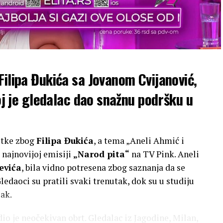
Filipa Đukića sa Jovanom Cvijanović,
joj je gledalac dao snažnu podršku u
utke zbog
Filipa Đukića
, a tema „Aneli Ahmić i
 najnovijoj emisiji
„Narod pita“
na TV Pink. Aneli
evića
, bila vidno potresena zbog saznanja da se
Gledaoci su pratili svaki trenutak, dok su u studiju
ak.
io je neočekivan obrt. Gledalac iz Jagodine, Milan,