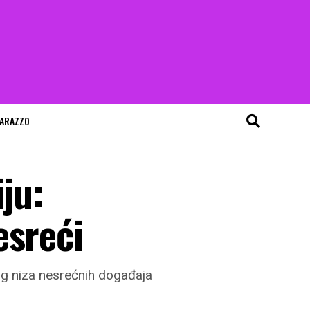
ARAZZO
ju:
esreći
og niza nesrećnih događaja