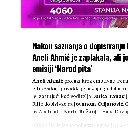
Nakon saznanja o dopisivanju 
Aneli Ahmić je zaplakala, ali 
emisiji ‘Narod pita’
Aneli Ahmić
prolazi kroz emotivne tren
Filip Đukić“ privukla je pažnju gledalaca u
je, gostujući kod voditelja
Darka Tanasij
Filip dopisivao sa
Jovanom Cvijanović
. 
uz Aneli bili i
Nerio Ružanji
i Hana Duvnj
Nakon što je javno pokazala emocije, usled