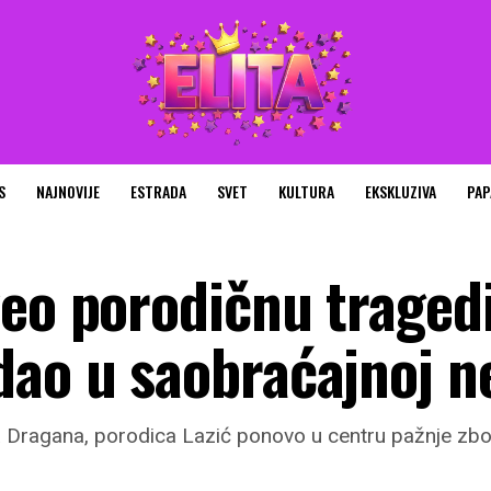
S
NAJNOVIJE
ESTRADA
SVET
KULTURA
EKSKLUZIVA
PAP
veo porodičnu tragedi
dao u saobraćajnoj n
a Dragana, porodica Lazić ponovo u centru pažnje zb