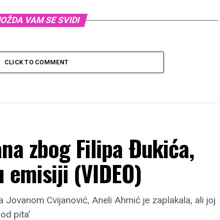
OŽDA VAM SE SVIDI
CLICK TO COMMENT
na zbog Filipa Đukića,
u emisiji (VIDEO)
 Jovanom Cvijanović, Aneli Ahmić je zaplakala, ali joj
od pita’