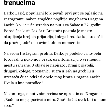
trenucima
Darko Lazić, popularni folk pevač, prvi put se oglasio na
Instagramu nakon tragične pogibije svog brata Dragana
Lazića, koji je juče stradao na putu za Šabac u 32. godini.
Porodična kuća Lazića u Brestaču postala je mesto
okupljanja brojnih prijatelja, kolega i rođaka koji su došli
da pruže podršku u ovim bolnim momentima.
Na svom Instagram profilu, Darko je podelio crno-belu
fotografiju pokojnog brata, uz informaciju o vremenu i
mestu sahrane. U objavi je napisao: „Dragi prijatelji,
drugari, kolege, poznanici, sutra u 14h na groblju u
Brestaču će se održati opelo mog brata Dragana Lazića.
Hvala u ime porodice.”
Nakon toga, emotivnim rečima se oprostio od Dragana:
„Rođeno moje, počivaj u miru. Znaš da ćeš uvek biti u mom
srcu.”