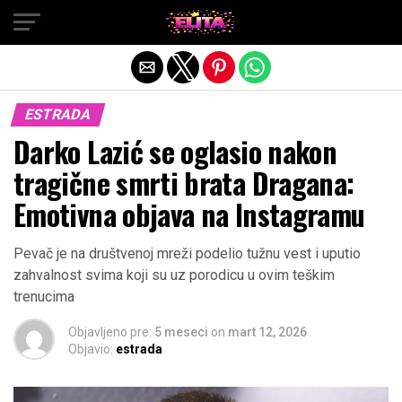
Exit mobile version
ESTRADA
Darko Lazić se oglasio nakon
tragične smrti brata Dragana:
Emotivna objava na Instagramu
Pevač je na društvenoj mreži podelio tužnu vest i uputio
zahvalnost svima koji su uz porodicu u ovim teškim
trenucima
Objavljeno pre:
5 meseci
on
mart 12, 2026
Objavio:
estrada