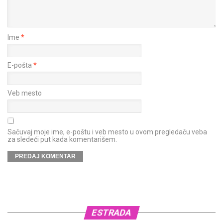
Ime
*
E-pošta
*
Veb mesto
Sačuvaj moje ime, e-poštu i veb mesto u ovom pregledaču veba
za sledeći put kada komentarišem.
ESTRADA