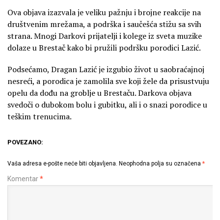
Ova objava izazvala je veliku pažnju i brojne reakcije na
društvenim mrežama, a podrška i saučešća stižu sa svih
strana. Mnogi Darkovi prijatelji i kolege iz sveta muzike
dolaze u Brestač kako bi pružili podršku porodici Lazić.
Podsećamo, Dragan Lazić je izgubio život u saobraćajnoj
nesreći, a porodica je zamolila sve koji žele da prisustvuju
opelu da dođu na groblje u Brestaču. Darkova objava
svedoči o dubokom bolu i gubitku, ali i o snazi porodice u
teškim trenucima.
POVEZANO:
Vaša adresa e-pošte neće biti objavljena.
Neophodna polja su označena
*
Komentar
*