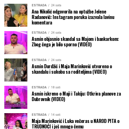
ESTRADA
24 sata
Ana Nikolić odgovorila na optužbe Jelene
Radanović: Instagram poruka izazvala lavinu
komentara
ESTRADA
24 sata
Asmin objasnio skandal sa Majom i bankarkom:
Zbog čega je bilo sporno (VIDEO)
ESTRADA
24 sata
Asmin Durdžić i Maja Marinković otvoreno o
skandalu i sukobu sa roditeljima (VIDEO)
ESTRADA
18 sati
Asmin iskreno o Maji i Takiju: Otkriva planove za
Dubrovnik (VIDEO)
ESTRADA
14 sati
Maja Marinković i Luka večeras u NAROD PITA o
TRUDNOĆI i još mnogo čemu