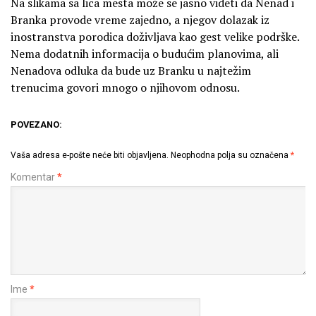
Na slikama sa lica mesta može se jasno videti da Nenad i
Branka provode vreme zajedno, a njegov dolazak iz
inostranstva porodica doživljava kao gest velike podrške.
Nema dodatnih informacija o budućim planovima, ali
Nenadova odluka da bude uz Branku u najtežim
trenucima govori mnogo o njihovom odnosu.
POVEZANO:
Vaša adresa e-pošte neće biti objavljena.
Neophodna polja su označena
*
Komentar
*
Ime
*