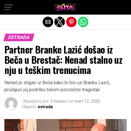
Exit mobile version
ESTRADA
Partner Branke Lazić došao iz
Beča u Brestač: Nenad stalno uz
nju u teškim trenucima
Nenad je stigao iz Beča kako bi bio uz Branku Lazić,
pružajući joj podršku tokom porodične tragedije
Objavljeno pre:
5 meseci
on
mart 12, 2026
Objavio:
estrada