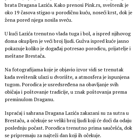
brata Dragana Lazića. Kako prenosi Pink.rs, sveštenik je
oko 19 časova stigao u porodičnu kuću, noseći krst, dok je
žena pored njega nosila sveću.
U kući Lazića trenutno vlada tuga i bol, a ispred njihovog
doma okupljen je veći broj ljudi. Gužva ispred kuće jasno
pokazuje koliko je događaj potresao porodicu, prijatelje i
meštane Brestača.
Na fotografijama koje je objavio izvor vidi se trenutak
kada sveštenik ulazi u dvorište, a atmosfera je ispunjena
tugom. Porodica je usredsređena na obavljanje svih
običaja i poštovanje tradicije, u znak poštovanja prema
preminulom Draganu.
Ispraćaj i sahrana Dragana Lazića zakazani su za sutra u
Brestaču, a očekuje se veliki broj ljudi koji će doći da odaju
poslednju počast. Porodica trenutno prima saučešća, dok
se pripremaju za najteži dan koji ih očekuje.