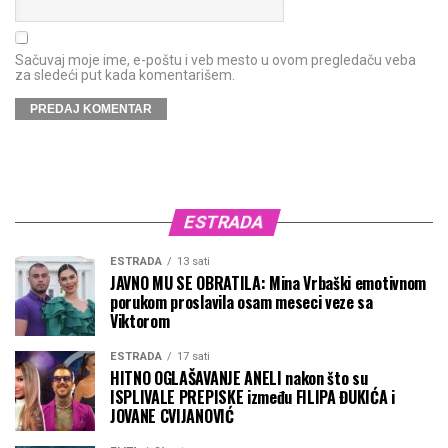
Sačuvaj moje ime, e-poštu i veb mesto u ovom pregledaču veba
za sledeći put kada komentarišem.
ESTRADA
ESTRADA
13 sati
JAVNO MU SE OBRATILA: Mina Vrbaški emotivnom
porukom proslavila osam meseci veze sa
Viktorom
ESTRADA
17 sati
HITNO OGLAŠAVANJE ANELI nakon što su
ISPLIVALE PREPISKE između FILIPA ĐUKIĆA i
JOVANE CVIJANOVIĆ