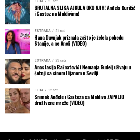
ELITA
21 sat
BRUTALNA SLIKA AJKULA OKO NJIH! Anđela Đuričić
i Gastoz na Maldivima!
ESTRADA
21 sat
Hana Duvnjak priznala zašto je želela pobedu
Stanije, a ne Aneli (VIDEO)
ESTRADA
23 sata
Anastasija Ražnatović i Nemanja Gudelj uživaju u
šetnji sa sinom Ilijanom u Sevilji
ELITA
12 sati
Snimak Anđele i Gastoza sa Maldiva ZAPALIO
društvene mreže (VIDEO)