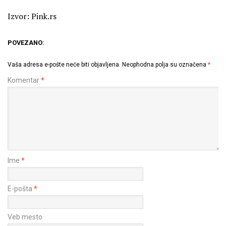
Izvor: Pink.rs
POVEZANO:
Vaša adresa e-pošte neće biti objavljena.
Neophodna polja su označena
*
Komentar
*
Ime
*
E-pošta
*
Veb mesto