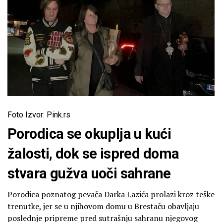
Foto Izvor: Pink.rs
Porodica se okuplja u kući
žalosti, dok se ispred doma
stvara gužva uoči sahrane
Porodica poznatog pevača Darka Lazića prolazi kroz teške
trenutke, jer se u njihovom domu u Brestaču obavljaju
poslednje pripreme pred sutrašnju sahranu njegovog