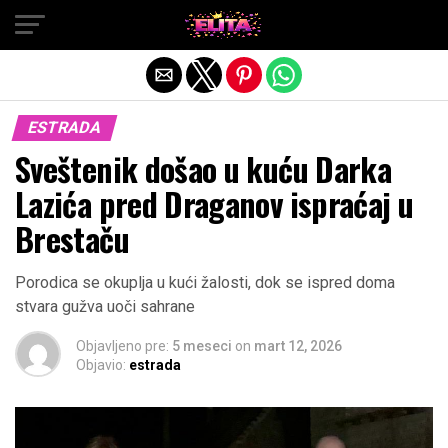
Exit mobile version
ESTRADA
Sveštenik došao u kuću Darka
Lazića pred Draganov ispraćaj u
Brestaču
Porodica se okuplja u kući žalosti, dok se ispred doma
stvara gužva uoči sahrane
Objavljeno pre:
5 meseci
on
mart 12, 2026
Objavio:
estrada