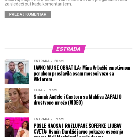
za sledeći put kada komentarišem.
ESTRADA
ESTRADA
20 sati
JAVNO MU SE OBRATILA: Mina Vrbaški emotivnom
porukom proslavila osam meseci veze sa
Viktorom
ELITA
19 sati
Snimak Anđele i Gastoza sa Maldiva ZAPALIO
društvene mreže (VIDEO)
ESTRADA
19 sati
POSLE HAOSA I RAZLUPANE ŠOFERKE LJUBAV
CVETA: Asmin Durdžić javno pokazao osećanja