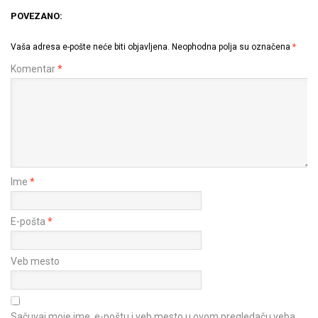
POVEZANO:
Vaša adresa e-pošte neće biti objavljena.
Neophodna polja su označena
*
Komentar
*
Ime
*
E-pošta
*
Veb mesto
Sačuvaj moje ime, e-poštu i veb mesto u ovom pregledaču veba