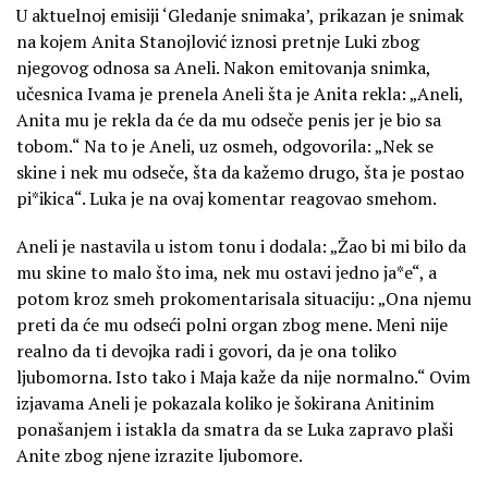
U aktuelnoj emisiji ‘Gledanje snimaka’, prikazan je snimak
na kojem Anita Stanojlović iznosi pretnje Luki zbog
njegovog odnosa sa Aneli. Nakon emitovanja snimka,
učesnica Ivama je prenela Aneli šta je Anita rekla: „Aneli,
Anita mu je rekla da će da mu odseče penis jer je bio sa
tobom.“ Na to je Aneli, uz osmeh, odgovorila: „Nek se
skine i nek mu odseče, šta da kažemo drugo, šta je postao
pi*ikica“. Luka je na ovaj komentar reagovao smehom.
Aneli je nastavila u istom tonu i dodala: „Žao bi mi bilo da
mu skine to malo što ima, nek mu ostavi jedno ja*e“, a
potom kroz smeh prokomentarisala situaciju: „Ona njemu
preti da će mu odseći polni organ zbog mene. Meni nije
realno da ti devojka radi i govori, da je ona toliko
ljubomorna. Isto tako i Maja kaže da nije normalno.“ Ovim
izjavama Aneli je pokazala koliko je šokirana Anitinim
ponašanjem i istakla da smatra da se Luka zapravo plaši
Anite zbog njene izrazite ljubomore.