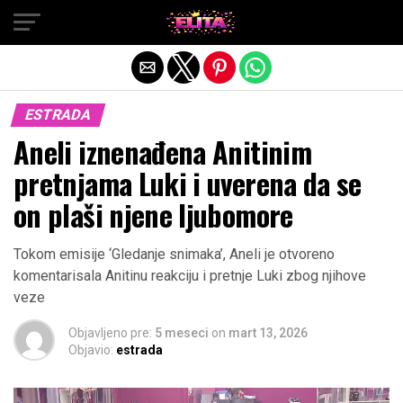
Exit mobile version
ESTRADA
Aneli iznenađena Anitinim
pretnjama Luki i uverena da se
on plaši njene ljubomore
Tokom emisije ‘Gledanje snimaka’, Aneli je otvoreno
komentarisala Anitinu reakciju i pretnje Luki zbog njihove
veze
Objavljeno pre:
5 meseci
on
mart 13, 2026
Objavio:
estrada