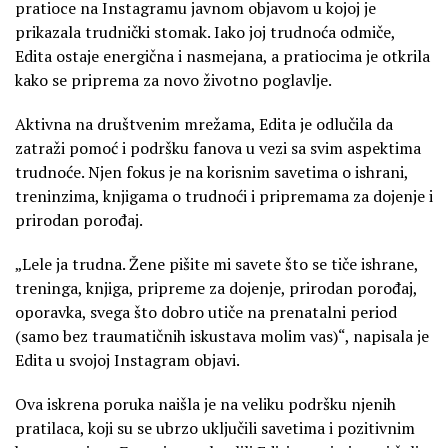
pratioce na Instagramu javnom objavom u kojoj je
prikazala trudnički stomak. Iako joj trudnoća odmiče,
Edita ostaje energična i nasmejana, a pratiocima je otkrila
kako se priprema za novo životno poglavlje.
Aktivna na društvenim mrežama, Edita je odlučila da
zatraži pomoć i podršku fanova u vezi sa svim aspektima
trudnoće. Njen fokus je na korisnim savetima o ishrani,
treninzima, knjigama o trudnoći i pripremama za dojenje i
prirodan porođaj.
„Lele ja trudna. Žene pišite mi savete što se tiče ishrane,
treninga, knjiga, pripreme za dojenje, prirodan porođaj,
oporavka, svega što dobro utiče na prenatalni period
(samo bez traumatičnih iskustava molim vas)“, napisala je
Edita u svojoj Instagram objavi.
Ova iskrena poruka naišla je na veliku podršku njenih
pratilaca, koji su se ubrzo uključili savetima i pozitivnim