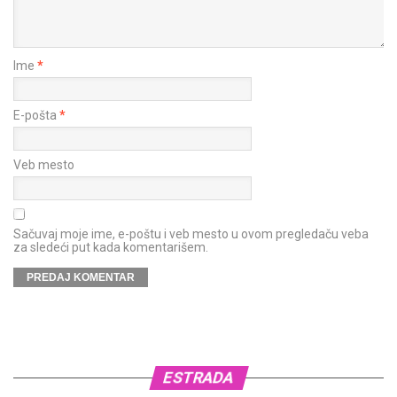
Ime
*
E-pošta
*
Veb mesto
Sačuvaj moje ime, e-poštu i veb mesto u ovom pregledaču veba
za sledeći put kada komentarišem.
ESTRADA