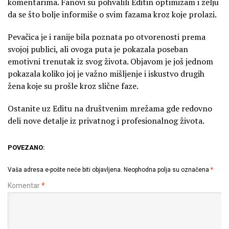
komentarima. Fanovi su pohvalili Editin optimizam i želju
da se što bolje informiše o svim fazama kroz koje prolazi.
Pevačica je i ranije bila poznata po otvorenosti prema
svojoj publici, ali ovoga puta je pokazala poseban
emotivni trenutak iz svog života. Objavom je još jednom
pokazala koliko joj je važno mišljenje i iskustvo drugih
žena koje su prošle kroz slične faze.
Ostanite uz Editu na društvenim mrežama gde redovno
deli nove detalje iz privatnog i profesionalnog života.
POVEZANO:
Vaša adresa e-pošte neće biti objavljena.
Neophodna polja su označena
*
Komentar
*