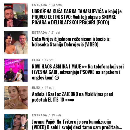
ESTRADA
24 sata
UGROŽENA KUĆA DARKA TANASIJEVIĆA u kojoj je
PROVEO DETINJSTVO: Voditelj objavio SNIMKE
POŽARA u DELIBLATSKOJ PEŠČARI (FOTO)
ESTRADA
21 sat
Dača Virijević jednom rečenicom izbacio iz
koloseka Staniju Dobrojević (VIDEO)
ELITA
17 sati
NOVI HAOS ASMINA I MAJE 👀 Na telefonskoj vezi
IZVESNA GABI, odzvanjaju PSOVKE na srpskom i
engleskom! 😶
ELITA
17 sati
Anđela i Gastoz ZAJEDNO na Maldivima pred
početak ELITE 10 👀❤️
ESTRADA
19 sati
Jovana Pajić: Na Tviteru je sva kanalizacija
(VIDEO) O sebi i svojoj deci tamo sam pročitala…