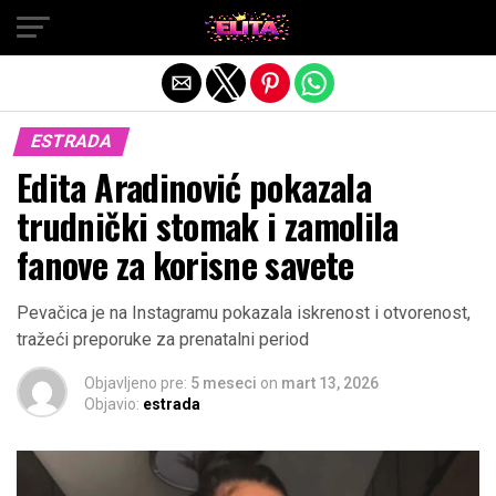
Exit mobile version
ESTRADA
Edita Aradinović pokazala
trudnički stomak i zamolila
fanove za korisne savete
Pevačica je na Instagramu pokazala iskrenost i otvorenost,
tražeći preporuke za prenatalni period
Objavljeno pre:
5 meseci
on
mart 13, 2026
Objavio:
estrada