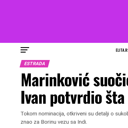
ELITA.R
ESTRADA
Marinković suočio
Ivan potvrdio šta
Tokom nominacija, otkriveni su detalji o suko
znao za Borinu vezu sa Indi.