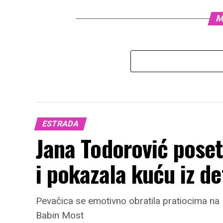
M
ESTRADA
Jana Todorović poset
i pokazala kuću iz de
Pevačica se emotivno obratila pratiocima na I
Babin Most