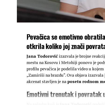
Pevačica se emotivno obratil
otkrila koliko joj znači povra
Jana Todorović
izazvala je brojne reakc
mestu na Kosovu i Metohiji ponovo je pod
profilu pevačica je podelila video u kojem 
„Zamiriši na brazdu“. Ova objava izazvala
akcenat stavljen je na
posetu rodnom me
Emotivni trenutak i povratak 
Na snimku koji je
Jana Todorović
podelil