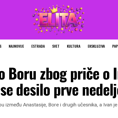
S
NAJNOVIJE
ESTRADA
SVET
KULTURA
EKSKLUZIVA
PAP
 Boru zbog priče o I
 se desilo prve nedelj
bu između Anastasije, Bore i drugih učesnika, a Ivan j