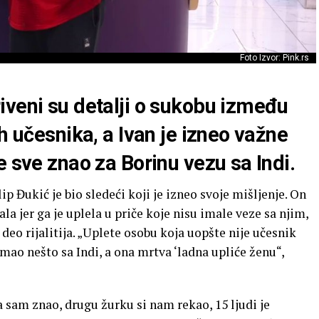
Foto Izvor: Pink.rs
iveni su detalji o sukobu između
h učesnika, a Ivan je izneo važne
e sve znao za Borinu vezu sa Indi.
p Đukić je bio sledeći koji je izneo svoje mišljenje. On
ala jer ga je uplela u priče koje nisu imale veze sa njim,
deo rijalitija. „Uplete osobu koja uopšte nije učesnik
 imao nešto sa Indi, a ona mrtva ‘ladna upliće ženu“,
a sam znao, drugu žurku si nam rekao, 15 ljudi je