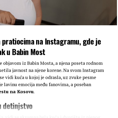
a pratiocima na Instagramu, gde je
tak u Babin Most
ije objavom iz Babin Mosta, a njena poseta rodnom
setila javnost na njene korene. Na svom Instagram
se vidi kuća u kojoj je odrasla, uz zvuke pesme
 je lavinu emocija među fanovima, a poseban
stu na Kosovu
.
u detinjstvo
a, vidi se skromna bela kuća i dvorište iz njenog