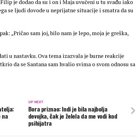
 Filip je dodao da su i on i Maja uvučeni u tu svađu iako
a se ljudi dovode u neprijatne situacije i smatra da su
ak: „Pričao sam joj, bilo nam je lepo, moja je greška,
dati u nastavku. Ova tema izazvala je burne reakcije
otkrio da se Santana sam hvalio svima o svom odnosu sa
UP NEXT
telja:
Bora priznao: Indi je bila najbolja
e na
devojka, čak je želela da me vodi kod
psihijatra