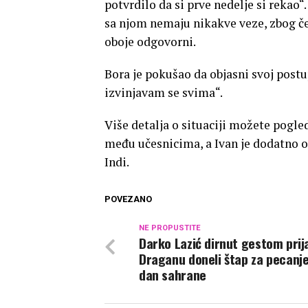
potvrdilo da si prve nedelje si rekao“.
sa njom nemaju nikakve veze, zbog čeg
oboje odgovorni.
Bora je pokušao da objasni svoj postup
izvinjavam se svima“.
Više detalja o situaciji možete pogle
među učesnicima, a Ivan je dodatno 
Indi.
POVEZANO
NE PROPUSTITE
Darko Lazić dirnut gestom prija
Draganu doneli štap za pecanj
dan sahrane