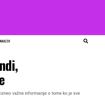
ARAZZO
ndi,
e
e izneo važne informacije o tome ko je sve