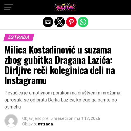
Exit mobile version
ESTRADA
Milica Kostadinović u suzama
zbog gubitka Dragana Lazića:
Dirljive reči koleginica deli na
Instagramu
Pevačica je emotivnom porukom na društvenim mrežama
oprostila se od brata Darka Lazića, kolege ga pamte po
osmehu
Objavljeno pre:
5 meseci
on
mart 13, 2026
Objavio:
estrada