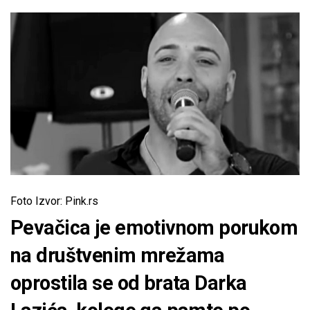
Foto Izvor: Pink.rs
Pevačica je emotivnom porukom
na društvenim mrežama
oprostila se od brata Darka