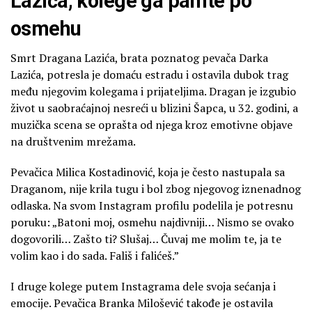
Lazića, kolege ga pamte po
osmehu
Smrt Dragana Lazića, brata poznatog pevača Darka
Lazića, potresla je domaću estradu i ostavila dubok trag
među njegovim kolegama i prijateljima. Dragan je izgubio
život u saobraćajnoj nesreći u blizini Šapca, u 32. godini, a
muzička scena se oprašta od njega kroz emotivne objave
na društvenim mrežama.
Pevačica Milica Kostadinović, koja je često nastupala sa
Draganom, nije krila tugu i bol zbog njegovog iznenadnog
odlaska. Na svom Instagram profilu podelila je potresnu
poruku: „Batoni moj, osmehu najdivniji… Nismo se ovako
dogovorili… Zašto ti? Slušaj… Čuvaj me molim te, ja te
volim kao i do sada. Fališ i falićeš.”
I druge kolege putem Instagrama dele svoja sećanja i
emocije. Pevačica Branka Milošević takođe je ostavila