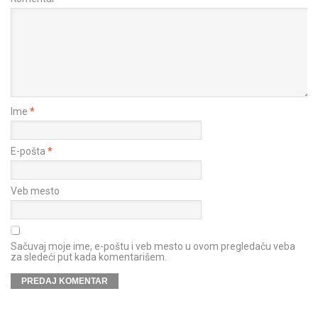
Ime
*
E-pošta
*
Veb mesto
Sačuvaj moje ime, e-poštu i veb mesto u ovom pregledaču veba
za sledeći put kada komentarišem.