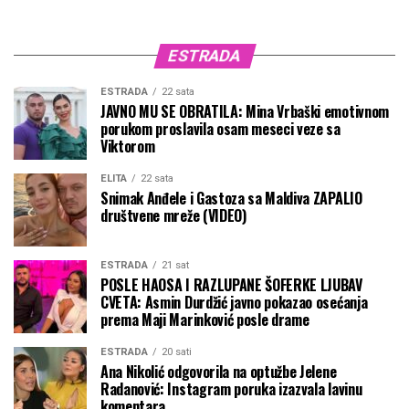
ESTRADA
ESTRADA
22 sata
JAVNO MU SE OBRATILA: Mina Vrbaški emotivnom
porukom proslavila osam meseci veze sa
Viktorom
ELITA
22 sata
Snimak Anđele i Gastoza sa Maldiva ZAPALIO
društvene mreže (VIDEO)
ESTRADA
21 sat
POSLE HAOSA I RAZLUPANE ŠOFERKE LJUBAV
CVETA: Asmin Durdžić javno pokazao osećanja
prema Maji Marinković posle drame
ESTRADA
20 sati
Ana Nikolić odgovorila na optužbe Jelene
Radanović: Instagram poruka izazvala lavinu
komentara