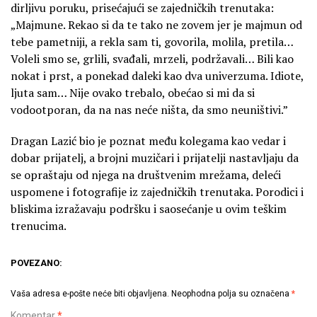
dirljivu poruku, prisećajući se zajedničkih trenutaka:
„Majmune. Rekao si da te tako ne zovem jer je majmun od
tebe pametniji, a rekla sam ti, govorila, molila, pretila…
Voleli smo se, grlili, svađali, mrzeli, podržavali… Bili kao
nokat i prst, a ponekad daleki kao dva univerzuma. Idiote,
ljuta sam… Nije ovako trebalo, obećao si mi da si
vodootporan, da na nas neće ništa, da smo neuništivi.”
Dragan Lazić bio je poznat među kolegama kao vedar i
dobar prijatelj, a brojni muzičari i prijatelji nastavljaju da
se opraštaju od njega na društvenim mrežama, deleći
uspomene i fotografije iz zajedničkih trenutaka. Porodici i
bliskima izražavaju podršku i saosećanje u ovim teškim
trenucima.
POVEZANO:
Vaša adresa e-pošte neće biti objavljena.
Neophodna polja su označena
*
Komentar
*