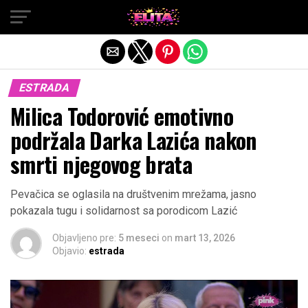
Exit mobile version
ESTRADA
Milica Todorović emotivno
podržala Darka Lazića nakon
smrti njegovog brata
Pevačica se oglasila na društvenim mrežama, jasno
pokazala tugu i solidarnost sa porodicom Lazić
Objavljeno pre:
5 meseci
on
mart 13, 2026
Objavio:
estrada