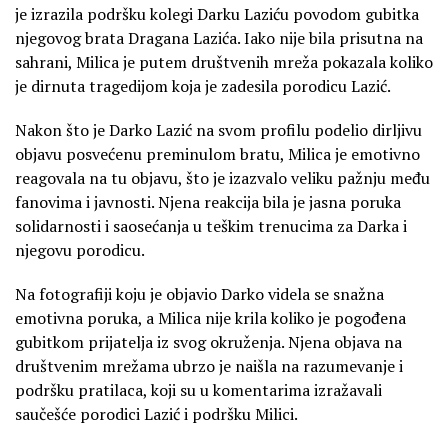
je izrazila podršku kolegi Darku Laziću povodom gubitka
njegovog brata Dragana Lazića. Iako nije bila prisutna na
sahrani, Milica je putem društvenih mreža pokazala koliko
je dirnuta tragedijom koja je zadesila porodicu Lazić.
Nakon što je Darko Lazić na svom profilu podelio dirljivu
objavu posvećenu preminulom bratu, Milica je emotivno
reagovala na tu objavu, što je izazvalo veliku pažnju među
fanovima i javnosti. Njena reakcija bila je jasna poruka
solidarnosti i saosećanja u teškim trenucima za Darka i
njegovu porodicu.
Na fotografiji koju je objavio Darko videla se snažna
emotivna poruka, a Milica nije krila koliko je pogođena
gubitkom prijatelja iz svog okruženja. Njena objava na
društvenim mrežama ubrzo je naišla na razumevanje i
podršku pratilaca, koji su u komentarima izražavali
saučešće porodici Lazić i podršku Milici.