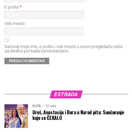
E-pošta
*
Veb mesto
Sačuvaj moje ime, e-poštu i veb mesto u ovom pregledaču veba
za sledeći put kada komentarišem.
ESTRADA
ELITA
22 sata
Uroš, Anastasija i Bora u Narod pita: Suočavanje
koje se ČEKALO