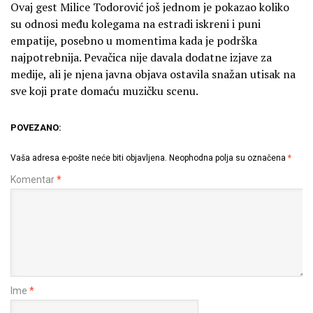
Ovaj gest Milice Todorović još jednom je pokazao koliko
su odnosi među kolegama na estradi iskreni i puni
empatije, posebno u momentima kada je podrška
najpotrebnija. Pevačica nije davala dodatne izjave za
medije, ali je njena javna objava ostavila snažan utisak na
sve koji prate domaću muzičku scenu.
POVEZANO:
Vaša adresa e-pošte neće biti objavljena.
Neophodna polja su označena
*
Komentar
*
Ime
*