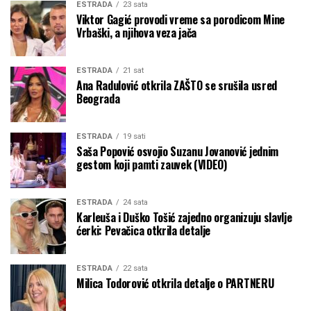
ESTRADA
23 sata
Viktor Gagić provodi vreme sa porodicom Mine
Vrbaški, a njihova veza jača
ESTRADA
21 sat
Ana Radulović otkrila ZAŠTO se srušila usred
Beograda
ESTRADA
19 sati
Saša Popović osvojio Suzanu Jovanović jednim
gestom koji pamti zauvek (VIDEO)
ESTRADA
24 sata
Karleuša i Duško Tošić zajedno organizuju slavlje
ćerki: Pevačica otkrila detalje
ESTRADA
22 sata
Milica Todorović otkrila detalje o PARTNERU