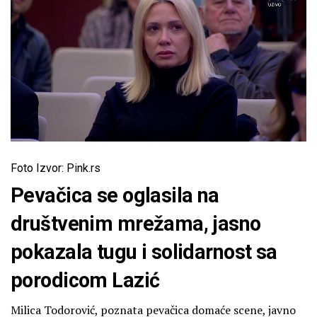
Foto Izvor: Pink.rs
Pevačica se oglasila na
društvenim mrežama, jasno
pokazala tugu i solidarnost sa
porodicom Lazić
Milica Todorović, poznata pevačica domaće scene, javno