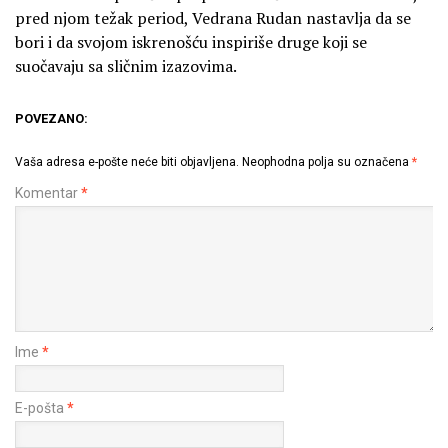
pred njom težak period, Vedrana Rudan nastavlja da se
bori i da svojom iskrenošću inspiriše druge koji se
suočavaju sa sličnim izazovima.
POVEZANO:
Vaša adresa e-pošte neće biti objavljena.
Neophodna polja su označena
*
Komentar
*
Ime
*
E-pošta
*