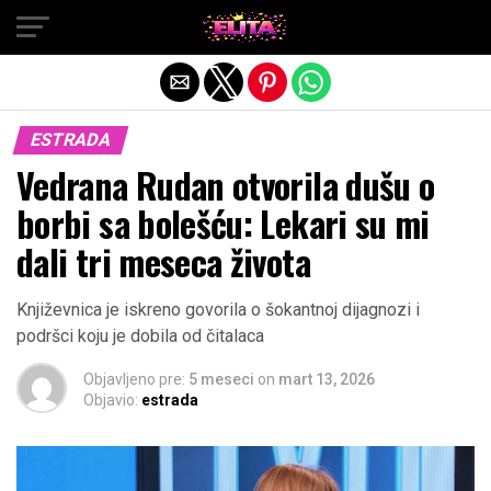
Exit mobile version
ESTRADA
Vedrana Rudan otvorila dušu o
borbi sa bolešću: Lekari su mi
dali tri meseca života
Književnica je iskreno govorila o šokantnoj dijagnozi i
podršci koju je dobila od čitalaca
Objavljeno pre:
5 meseci
on
mart 13, 2026
Objavio:
estrada