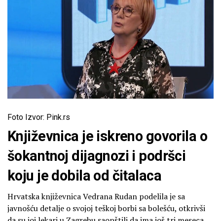
Foto Izvor: Pink.rs
Književnica je iskreno govorila o
šokantnoj dijagnozi i podršci
koju je dobila od čitalaca
Hrvatska književnica Vedrana Rudan podelila je sa
javnošću detalje o svojoj teškoj borbi sa bolešću, otkrivši
da su joj lekari u Zagrebu saopštili da ima još tri meseca