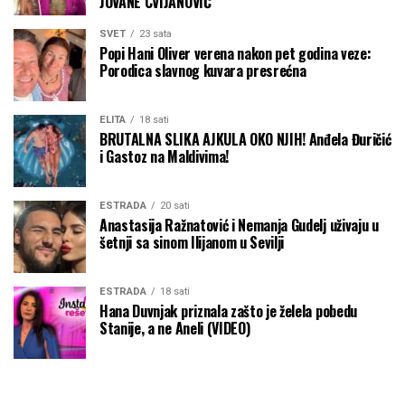
JOVANE CVIJANOVIĆ
SVET
23 sata
Popi Hani Oliver verena nakon pet godina veze:
Porodica slavnog kuvara presrećna
ELITA
18 sati
BRUTALNA SLIKA AJKULA OKO NJIH! Anđela Đuričić
i Gastoz na Maldivima!
ESTRADA
20 sati
Anastasija Ražnatović i Nemanja Gudelj uživaju u
šetnji sa sinom Ilijanom u Sevilji
ESTRADA
18 sati
Hana Duvnjak priznala zašto je želela pobedu
Stanije, a ne Aneli (VIDEO)