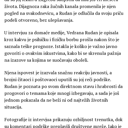
života. Dijagnoza raka žučnih kanala promenila je njen
pogled na svakodnevicu, a Rudan je odlučila da svoju priču
podeli otvoreno, bez ulepšavanja.
U intervjuu za domaće medije, Vedrana Rudan je opisala
kroz kakvu je psihičku i fizičku borbu prošla nakon što je
saznala teške prognoze. Istakla je koliko je važno javno
govoriti o ovakvim iskustvima, kako bi se skrenula pažnja
na izazove sa kojima se suočavaju oboleli.
Njena ispovest je izazvala snažnu reakciju javnosti, a
brojni čitaoci i poštovaoci uputili su joj reči podrške.
Rudan je poznata po svom direktnom stavu i hrabrosti da
progovori o temama koje mnogi izbegavaju, a sada je još
jednom pokazala da ne beži ni od najtežih životnih
situacija.
Fotografije iz intervjua prikazuju ozbiljnost trenutka, dok
su komentari podrške preplavili društvene mreže. Iako je