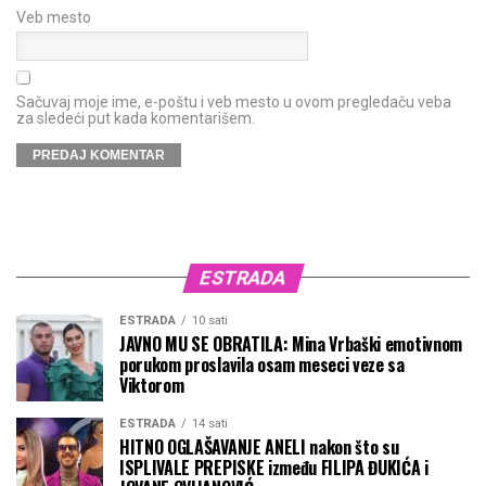
Veb mesto
Sačuvaj moje ime, e-poštu i veb mesto u ovom pregledaču veba
za sledeći put kada komentarišem.
ESTRADA
ESTRADA
10 sati
JAVNO MU SE OBRATILA: Mina Vrbaški emotivnom
porukom proslavila osam meseci veze sa
Viktorom
ESTRADA
14 sati
HITNO OGLAŠAVANJE ANELI nakon što su
ISPLIVALE PREPISKE između FILIPA ĐUKIĆA i