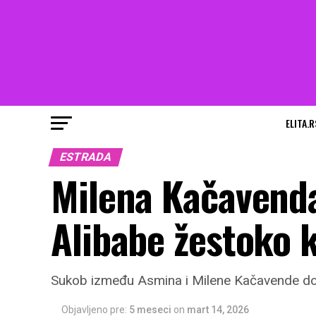
ELITA.R
ESTRADA
Milena Kačavenda
Alibabe žestoko
Sukob između Asmina i Milene Kačavende do
Objavljeno pre:
5 meseci
on
mart 14, 2026