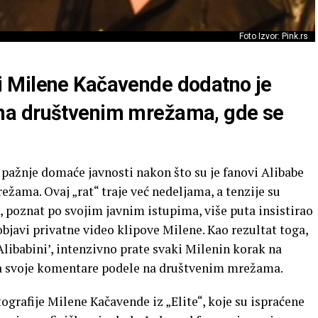
Foto Izvor: Pink.rs
 Milene Kačavende dodatno je
na društvenim mrežama, gde se
pažnje domaće javnosti nakon što su je fanovi Alibabe
žama. Ovaj „rat“ traje već nedeljama, a tenzije su
 poznat po svojim javnim istupima, više puta insistirao
bjavi privatne video klipove Milene. Kao rezultat toga,
Alibabini’, intenzivno prate svaki Milenin korak na
da svoje komentare podele na društvenim mrežama.
ografije Milene Kačavende iz „Elite“, koje su ispraćene