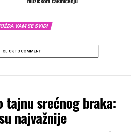
muzičkom takmičenju
OŽDA VAM SE SVIDI
CLICK TO COMMENT
o tajnu srećnog braka:
su najvažnije