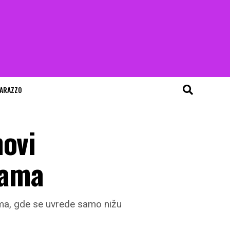
ARAZZO
novi
žama
a, gde se uvrede samo nižu