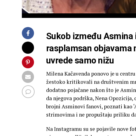
Sukob između Asmina i
rasplamsan objavama 
uvrede samo nižu
Milena Kačavenda ponovo je u centru 
žestoko kritikovali na društvenim mre
dodatno pojačane nakon što je Asmin,
da njegova podrška, Nena Opozicija, o
brojni Asminovi fanovi, poznati kao ‘
strimovima i ne propuštaju priliku 
Na Instagramu su se pojavile nove fot