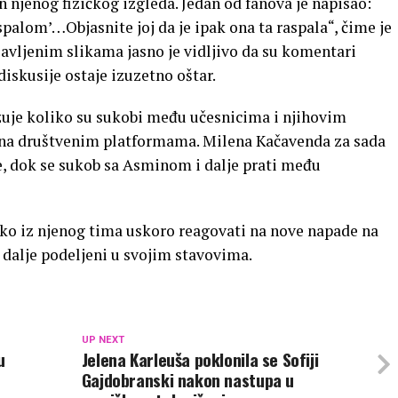
 njenog fizičkog izgleda. Jedan od fanova je napisao:
palom’…Objasnite joj da je ipak ona ta raspala“, čime je
bjavljenim slikama jasno je vidljivo da su komentari
diskusije ostaje izuzetno oštar.
je koliko su sukobi među učesnicima i njihovim
 na društvenim platformama. Milena Kačavenda za sada
e, dok se sukob sa Asminom i dalje prati među
 neko iz njenog tima uskoro reagovati na nove napade na
dalje podeljeni u svojim stavovima.
UP NEXT
u
Jelena Karleuša poklonila se Sofiji
Gajdobranski nakon nastupa u