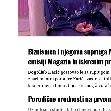
Biznismen i njegova supruga M
emisiji Magazin In iskrenim p
Bogoljub Karić
gostovao je sa suprugom
znači mantra porodice Karić i zašto su tol
kao primer, a tema „tajna srećnog života“ 
Porodične vrednosti na prvo
Uz njih su u studiju bili i članovi porodice, 