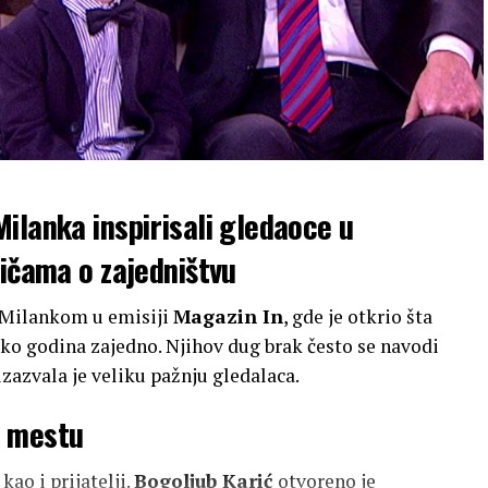
ilanka inspirisali gledaoce u
ričama o zajedništvu
 Milankom u emisiji
Magazin In
, gde je otkrio šta
iko godina zajedno. Njihov dug brak često se navodi
izazvala je veliku pažnju gledalaca.
m mestu
kao i prijatelji.
Bogoljub Karić
otvoreno je