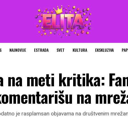
S
NAJNOVIJE
ESTRADA
SVET
KULTURA
EKSKLUZIVA
PAP
 na meti kritika: Fa
 komentarišu na mre
datno je rasplamsan objavama na društvenim mrežam