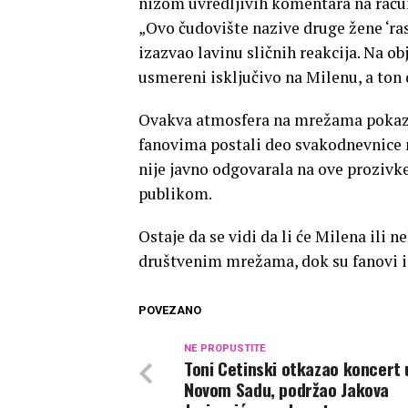
nizom uvredljivih komentara na račun
„Ovo čudovište nazive druge žene ‘ras
izazvao lavinu sličnih reakcija. Na o
usmereni isključivo na Milenu, a ton 
Ovakva atmosfera na mrežama pokazu
fanovima postali deo svakodnevnice
nije javno odgovarala na ove prozivk
publikom.
Ostaje da se vidi da li će Milena ili
društvenim mrežama, dok su fanovi i 
POVEZANO
NE PROPUSTITE
Toni Cetinski otkazao koncert 
Novom Sadu, podržao Jakova