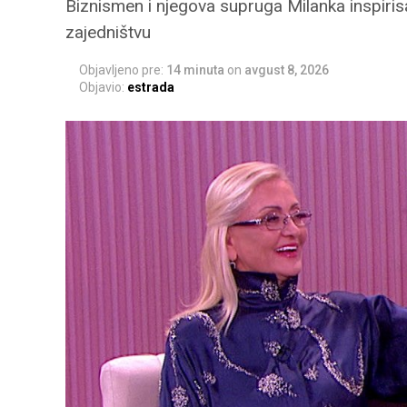
Biznismen i njegova supruga Milanka inspiris
zajedništvu
Objavljeno pre:
14 minuta
on
avgust 8, 2026
Objavio:
estrada