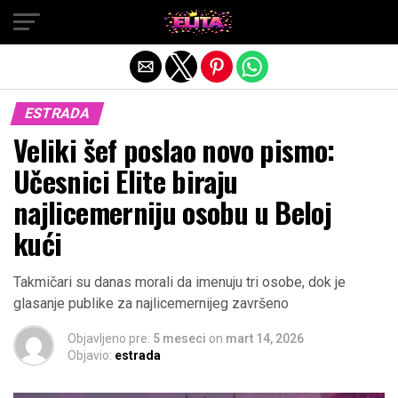
Exit mobile version
ESTRADA
Veliki šef poslao novo pismo:
Učesnici Elite biraju
najlicemerniju osobu u Beloj
kući
Takmičari su danas morali da imenuju tri osobe, dok je
glasanje publike za najlicemernijeg završeno
Objavljeno pre:
5 meseci
on
mart 14, 2026
Objavio:
estrada