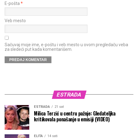
E-pošta
*
Veb mesto
Sačuvaj moje ime, e-poštu i veb mesto u ovom pregledaču veba
za sledeći put kada komentarišem.
ESTRADA
ESTRADA
21 sat
Milica Terzić u centru pažnje: Gledateljka
kritikovala ponašanje u emisiji (VIDEO)
ELITA
14 sati