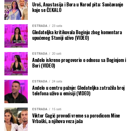
Uroš, Anastasija i Bora u Narod pita: Suočavanje
koje se ČEKALO
ESTRADA
23 sata
Gledateljka kritikovala Boginju zbog komentara
upućenog Staniji uživo (VIDEO)
ESTRADA
20 sati
Anđelo iskreno progovorio o odnosu sa Boginjom i
Bori (VIDEO)
ESTRADA
24 sata
Anđelo u centru pažnje: Gledateljka zatražila broj
telefona uživo u emisiji (VIDEO)
ESTRADA
15 sati
Viktor Gagić provodi vreme sa porodicom Mine
Vrbaški, a njihova veza jača