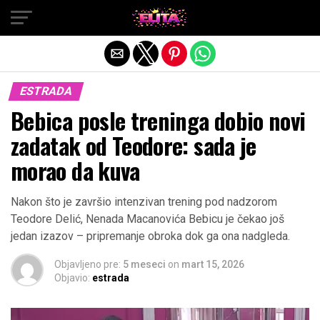
Exit mobile version
ESTRADA
Bebica posle treninga dobio novi
zadatak od Teodore: sada je
morao da kuva
Nakon što je završio intenzivan trening pod nadzorom
Teodore Delić, Nenada Macanovića Bebicu je čekao još
jedan izazov – pripremanje obroka dok ga ona nadgleda.
Objavljeno pre:
5 meseci
on
mart 15, 2026
Objavio:
estrada