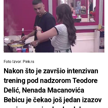
Foto Izvor: Pink.rs
Nakon što je završio intenzivan
trening pod nadzorom Teodore
Delić, Nenada Macanovića
Bebicu je čekao još jedan izazov