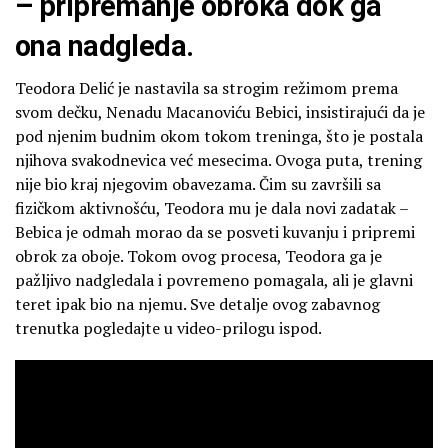
– pripremanje obroka dok ga
ona nadgleda.
Teodora Delić je nastavila sa strogim režimom prema
svom dečku, Nenadu Macanoviću Bebici, insistirajući da je
pod njenim budnim okom tokom treninga, što je postala
njihova svakodnevica već mesecima. Ovoga puta, trening
nije bio kraj njegovim obavezama. Čim su završili sa
fizičkom aktivnošću, Teodora mu je dala novi zadatak –
Bebica je odmah morao da se posveti kuvanju i pripremi
obrok za oboje. Tokom ovog procesa, Teodora ga je
pažljivo nadgledala i povremeno pomagala, ali je glavni
teret ipak bio na njemu. Sve detalje ovog zabavnog
trenutka pogledajte u video-prilogu ispod.