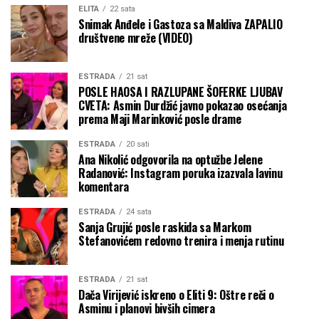
ELITA
22 sata
Snimak Anđele i Gastoza sa Maldiva ZAPALIO
društvene mreže (VIDEO)
ESTRADA
21 sat
POSLE HAOSA I RAZLUPANE ŠOFERKE LJUBAV
CVETA: Asmin Durdžić javno pokazao osećanja
prema Maji Marinković posle drame
ESTRADA
20 sati
Ana Nikolić odgovorila na optužbe Jelene
Radanović: Instagram poruka izazvala lavinu
komentara
ESTRADA
24 sata
Sanja Grujić posle raskida sa Markom
Stefanovićem redovno trenira i menja rutinu
ESTRADA
21 sat
Dača Virijević iskreno o Eliti 9: Oštre reči o
Asminu i planovi bivših cimera