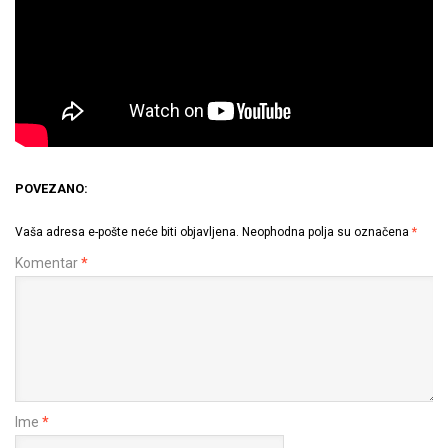
POVEZANO:
Vaša adresa e-pošte neće biti objavljena.
Neophodna polja su označena
*
Komentar
*
Ime
*