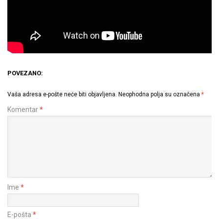
POVEZANO:
Vaša adresa e-pošte neće biti objavljena.
Neophodna polja su označena
*
Komentar
*
Ime
*
E-pošta
*