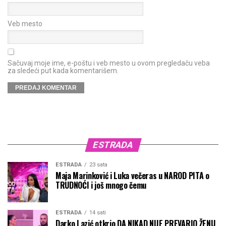
Veb mesto
Sačuvaj moje ime, e-poštu i veb mesto u ovom pregledaču veba
za sledeći put kada komentarišem.
ESTRADA
ESTRADA
23 sata
Maja Marinković i Luka večeras u NAROD PITA o
TRUDNOĆI i još mnogo čemu
ESTRADA
14 sati
Darko Lazić otkrio DA NIKAD NIJE PREVARIO ŽENU