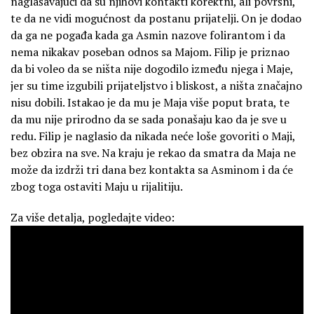
naglašavajući da su njihovi kontakti korektni, ali površni,
te da ne vidi mogućnost da postanu prijatelji. On je dodao
da ga ne pogađa kada ga Asmin nazove folirantom i da
nema nikakav poseban odnos sa Majom. Filip je priznao
da bi voleo da se ništa nije dogodilo između njega i Maje,
jer su time izgubili prijateljstvo i bliskost, a ništa značajno
nisu dobili. Istakao je da mu je Maja više poput brata, te
da mu nije prirodno da se sada ponašaju kao da je sve u
redu. Filip je naglasio da nikada neće loše govoriti o Maji,
bez obzira na sve. Na kraju je rekao da smatra da Maja ne
može da izdrži tri dana bez kontakta sa Asminom i da će
zbog toga ostaviti Maju u rijalitiju.
Za više detalja, pogledajte video: