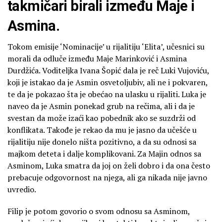
takmičari birali između Maje i
Asmina.
Tokom emisije ‘Nominacije’ u rijalitiju ‘Elita’, učesnici su
morali da odluče između Maje Marinković i Asmina
Durdžića. Voditeljka Ivana Šopić dala je reč Luki Vujoviću,
koji je istakao da je Asmin osvetoljubiv, ali ne i pokvaren,
te da je pokazao šta je obećao na ulasku u rijaliti. Luka je
naveo da je Asmin ponekad grub na rečima, ali i da je
svestan da može izaći kao pobednik ako se suzdrži od
konflikata. Takođe je rekao da mu je jasno da učešće u
rijalitiju nije donelo ništa pozitivno, a da su odnosi sa
majkom deteta i dalje komplikovani. Za Majin odnos sa
Asminom, Luka smatra da joj on želi dobro i da ona često
prebacuje odgovornost na njega, ali ga nikada nije javno
uvredio.
Filip je potom govorio o svom odnosu sa Asminom,