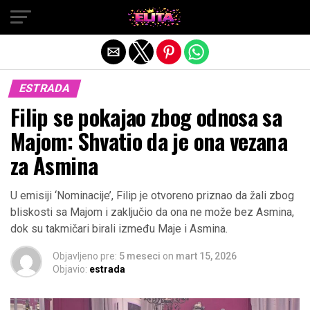
Exit mobile version
ESTRADA
Filip se pokajao zbog odnosa sa
Majom: Shvatio da je ona vezana
za Asmina
U emisiji ‘Nominacije’, Filip je otvoreno priznao da žali zbog
bliskosti sa Majom i zaključio da ona ne može bez Asmina,
dok su takmičari birali između Maje i Asmina.
Objavljeno pre:
5 meseci
on
mart 15, 2026
Objavio:
estrada