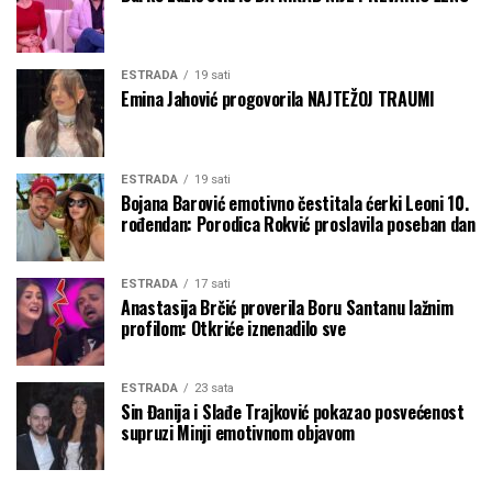
ESTRADA
19 sati
Emina Jahović progovorila NAJTEŽOJ TRAUMI
ESTRADA
19 sati
Bojana Barović emotivno čestitala ćerki Leoni 10.
rođendan: Porodica Rokvić proslavila poseban dan
ESTRADA
17 sati
Anastasija Brčić proverila Boru Santanu lažnim
profilom: Otkriće iznenadilo sve
ESTRADA
23 sata
Sin Đanija i Slađe Trajković pokazao posvećenost
supruzi Minji emotivnom objavom