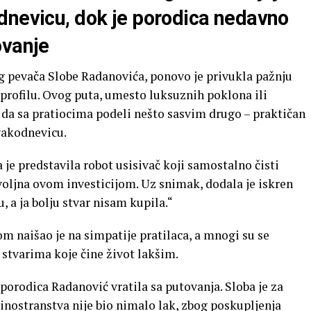
dnevicu, dok je porodica nedavno
ovanje
g pevača Slobe Radanovića, ponovo je privukla pažnju
rofilu. Ovog puta, umesto luksuznih poklona ili
 da sa pratiocima podeli nešto sasvim drugo – praktičan
svakodnevicu.
je predstavila robot usisivač koji samostalno čisti
voljna ovom investicijom. Uz snimak, dodala je iskren
 a ja bolju stvar nisam kupila.“
m naišao je na simpatije pratilaca, a mnogi su se
stvarima koje čine život lakšim.
porodica Radanović vratila sa putovanja. Sloba je za
inostranstva nije bio nimalo lak, zbog poskupljenja