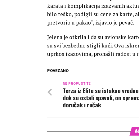
karata i komplikacija izazvanih aktu
bilo teško, podigli su cene za karte, 
pretvorio u pakao“, izjavio je pevač.
Jelena je otkrila i da su avionske kart
su svi bezbedno stigli kući. Ova iskr
uprkos izazovima, pronašli radost u
POVEZANO
NE PROPUSTITE
Terza iz Elite se istakao vredn
dok su ostali spavali, on spre
doručak i ručak
M