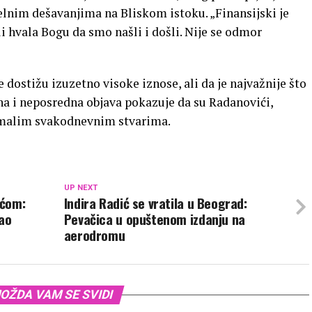
elnim dešavanjima na Bliskom istoku. „Finansijski je
ali hvala Bogu da smo našli i došli. Nije se odmor
e dostižu izuzetno visoke iznose, ali da je najvažnije što
ena i neposredna objava pokazuje da su Radanovići,
 malim svakodnevnim stvarima.
UP NEXT
oćom:
Indira Radić se vratila u Beograd:
mao
Pevačica u opuštenom izdanju na
aerodromu
OŽDA VAM SE SVIDI