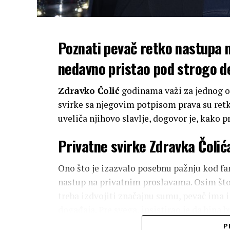
Poznati pevač retko nastupa n
nedavno pristao pod strogo de
Zdravko Čolić
godinama važi za jednog od
svirke sa njegovim potpisom prava su retko
uveliča njihovo slavlje, dogovor je, kako p
Privatne svirke Zdravka Čolića
Ono što je izazvalo posebnu pažnju kod fa
nastup na privatnim proslavama. Osim što
treba izdvojiti značajnu sumu, pevač ima i
događaja. Pre svega, insistirao je da bina
distanca između njega i gostiju. Takođe, p
P