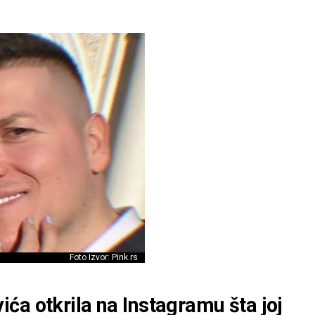
Foto Izvor: Pink.rs
ća otkrila na Instagramu šta joj