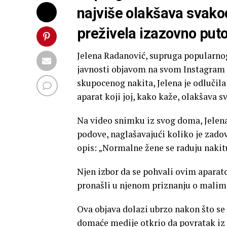
najviše olakšava svako
preživela izazovno put
Jelena Radanović, supruga popularno
javnosti objavom na svom Instagram p
skupocenog nakita, Jelena je odlučila
aparat koji joj, kako kaže, olakšava 
Na video snimku iz svog doma, Jelena 
podove, naglašavajući koliko je zado
opis: „Normalne žene se raduju nakitu,
Njen izbor da se pohvali ovim aparato
pronašli u njenom priznanju o malim 
Ova objava dolazi ubrzo nakon što se 
domaće medije otkrio da povratak iz 