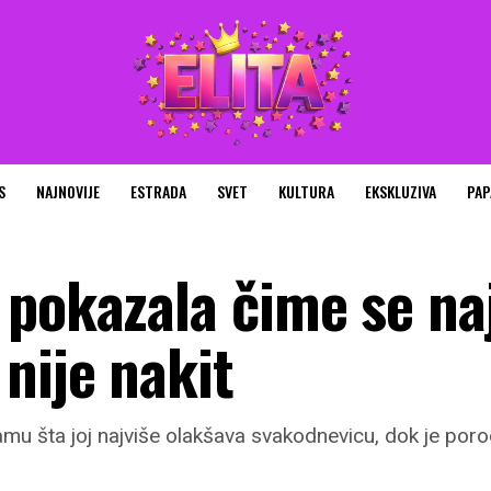
S
NAJNOVIJE
ESTRADA
SVET
KULTURA
EKSKLUZIVA
PAP
 pokazala čime se na
nije nakit
mu šta joj najviše olakšava svakodnevicu, dok je por