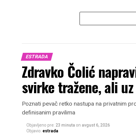
ESTRADA
Zdravko Čolić naprav
svirke tražene, ali u
Poznati pevač retko nastupa na privatnim pro
definisanim pravilima
Objavljeno pre:
23 minuta
on
avgust 6, 2026
Objavio:
estrada