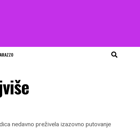
ARAZZO
jviše
odica nedavno preživela izazovno putovanje