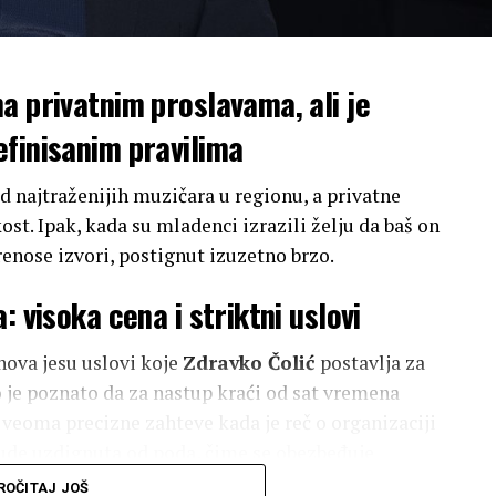
a privatnim proslavama, ali je
finisanim pravilima
 najtraženijih muzičara u regionu, a privatne
st. Ipak, kada su mladenci izrazili želju da baš on
renose izvori, postignut izuzetno brzo.
: visoka cena i striktni uslovi
nova jesu uslovi koje
Zdravko Čolić
postavlja za
 je poznato da za nastup kraći od sat vremena
 veoma precizne zahteve kada je reč o organizaciji
 bude uzdignuta od poda, čime se obezbeđuje
orodice koje su želele da ga angažuju morale su
ROČITAJ JOŠ