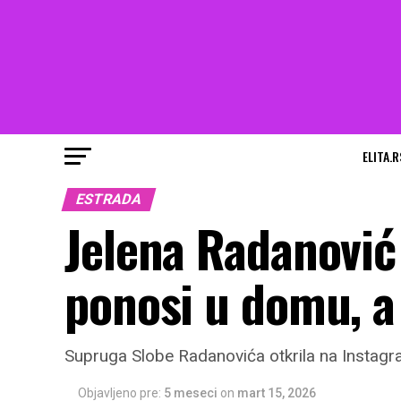
ELITA.R
ESTRADA
Jelena Radanović
ponosi u domu, a 
Supruga Slobe Radanovića otkrila na Instagra
Objavljeno pre:
5 meseci
on
mart 15, 2026