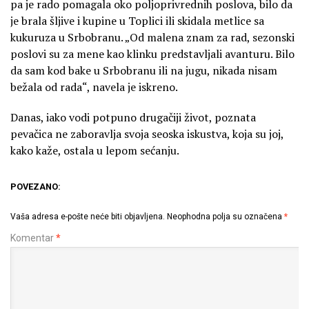
pa je rado pomagala oko poljoprivrednih poslova, bilo da
je brala šljive i kupine u Toplici ili skidala metlice sa
kukuruza u Srbobranu. „Od malena znam za rad, sezonski
poslovi su za mene kao klinku predstavljali avanturu. Bilo
da sam kod bake u Srbobranu ili na jugu, nikada nisam
bežala od rada“, navela je iskreno.
Danas, iako vodi potpuno drugačiji život, poznata
pevačica ne zaboravlja svoja seoska iskustva, koja su joj,
kako kaže, ostala u lepom sećanju.
POVEZANO:
Vaša adresa e-pošte neće biti objavljena.
Neophodna polja su označena
*
Komentar
*