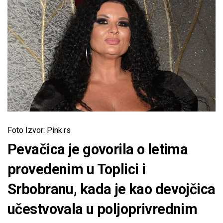
Foto Izvor: Pink.rs
Pevačica je govorila o letima
provedenim u Toplici i
Srbobranu, kada je kao devojčica
učestvovala u poljoprivrednim