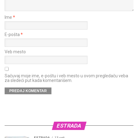
Ime
*
E-pošta
*
Veb mesto
Sačuvaj moje ime, e-poštu i veb mesto u ovom pregledaču veba
za sledeći put kada komentarišem.
ESTRADA
ESTRADA
13 sati