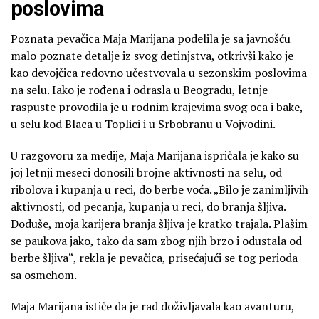
poslovima
Poznata pevačica Maja Marijana podelila je sa javnošću
malo poznate detalje iz svog detinjstva, otkrivši kako je
kao devojčica redovno učestvovala u sezonskim poslovima
na selu. Iako je rođena i odrasla u Beogradu, letnje
raspuste provodila je u rodnim krajevima svog oca i bake,
u selu kod Blaca u Toplici i u Srbobranu u Vojvodini.
U razgovoru za medije, Maja Marijana ispričala je kako su
joj letnji meseci donosili brojne aktivnosti na selu, od
ribolova i kupanja u reci, do berbe voća. „Bilo je zanimljivih
aktivnosti, od pecanja, kupanja u reci, do branja šljiva.
Doduše, moja karijera branja šljiva je kratko trajala. Plašim
se paukova jako, tako da sam zbog njih brzo i odustala od
berbe šljiva“, rekla je pevačica, prisećajući se tog perioda
sa osmehom.
Maja Marijana ističe da je rad doživljavala kao avanturu,