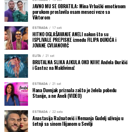
JAVNO MU SE OBRATILA: Mina Vrbaški emotivnom
porukom proslavila osam meseci veze sa
Viktorom
ESTRADA
17 sati
HITNO OGLAŠAVANJE ANELI nakon što su
ISPLIVALE PREPISKE između FILIPA ĐUKIĆA i
JOVANE CVIJANOVIĆ
ELITA
21 sat
BRUTALNA SLIKA AJKULA OKO NJIH! Anđela Đuričić
i Gastoz na Maldivima!
ESTRADA
21 sat
Hana Duvnjak priznala zašto je želela pobedu
Stanije, a ne Aneli (VIDEO)
ESTRADA
22 sata
Anastasija Ražnatović i Nemanja Gudelj uživaju u
šetnji sa sinom Ilijanom u Sevilji