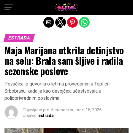
Exit mobile version
ESTRADA
Maja Marijana otkrila detinjstvo
na selu: Brala sam šljive i radila
sezonske poslove
Pevačica je govorila o letima provedenim u Toplici i
Srbobranu, kada je kao devojčica učestvovala u
poljoprivrednim poslovima
Objavljeno pre:
5 meseci
on
mart 15, 2026
Objavio:
estrada