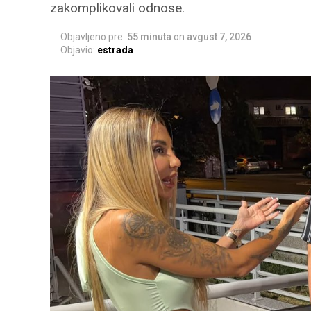
zakomplikovali odnose.
Objavljeno pre:
55 minuta
on
avgust 7, 2026
Objavio:
estrada