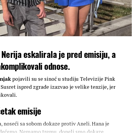
Nerija eskalirala je pred emisiju, a
akomplikovali odnose.
njak
pojavili su se sinoć u studiju Televizije Pink
 Susret ispred zgrade izazvao je velike tenzije, jer
kovali.
četak emisije
na, noseći sa sobom dokaze protiv Aneli. Hana je
 videćemo. Nemamo tremu, doneli smo dokaze,