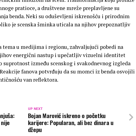
mnoge pratioce, a društvene mreže preplavljene su
ja benda. Neki su oduševljeni iskrenošću i prirodnim
liko je scenska šminka uticala na njihov prepoznatljiv
a tema u medijima i regionu, zahvaljujući pobedi na
ov energični nastup i upečatljiv vizuelni identitet
ravo suprotnost između scenskog i svakodnevnog izgleda
 Reakcije fanova potvrđuju da su momci iz benda osvojili
tičnošću van reflektora.
UP NEXT
njuša:
Bojan Marović iskreno o početku
 nije
karijere: Popularan, ali bez dinara u
džepu