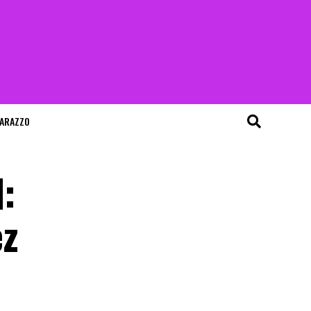
ARAZZO
:
ez