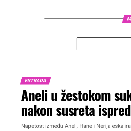
M
ESTRADA
Aneli u žestokom su
nakon susreta ispred
Napetost između Aneli, Hane i Nerija eskalira