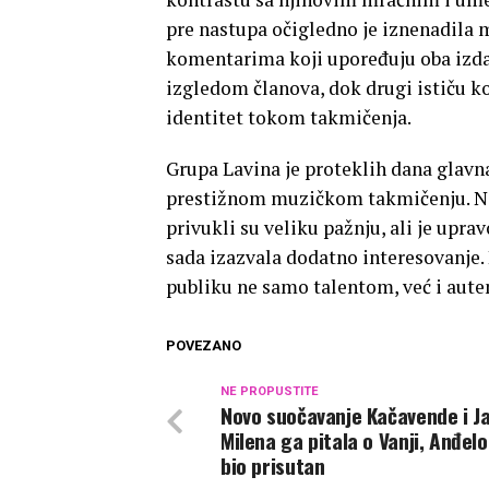
pre nastupa očigledno je iznenadila 
komentarima koji upoređuju oba izdan
izgledom članova, dok drugi ističu ko
identitet tokom takmičenja.
Grupa Lavina je proteklih dana glavn
prestižnom muzičkom takmičenju. Njih
privukli su veliku pažnju, ali je up
sada izazvala dodatno interesovanje.
publiku ne samo talentom, već i auten
POVEZANO
NE PROPUSTITE
Novo suočavanje Kačavende i Ja
Milena ga pitala o Vanji, Anđelo
bio prisutan