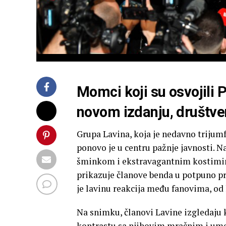
Momci koji su osvojili P
novom izdanju, društv
Grupa Lavina, koja je nedavno trijum
ponovo je u centru pažnje javnosti. 
šminkom i ekstravagantnim kostimim
prikazuje članove benda u potpuno pr
je lavinu reakcija među fanovima, od 
Na snimku, članovi Lavine izgledaju 
kontrastu sa njihovim mračnim i ume