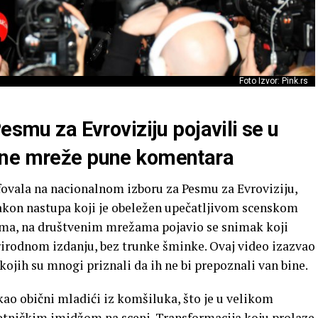
Foto Izvor: Pink.rs
esmu za Evroviziju pojavili se u
ene mreže pune komentara
fovala na nacionalnom izboru za Pesmu za Evroviziju,
Nakon nastupa koji je obeležen upečatljivom scenskom
a, na društvenim mrežama pojavio se snimak koji
irodnom izdanju, bez trunke šminke. Ovaj video izazvao
kojih su mnogi priznali da ih ne bi prepoznali van bine.
kao obični mladići iz komšiluka, što je u velikom
tničkim imidžom na sceni. Transformacija koju prolaze