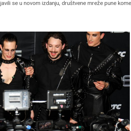
ojavili se u novom izdanju, društvene mreže pune kom