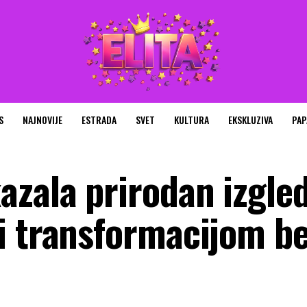
S
NAJNOVIJE
ESTRADA
SVET
KULTURA
EKSKLUZIVA
PAP
azala prirodan izgled
i transformacijom b