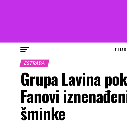
ELITA.R
ESTRADA
Grupa Lavina pok
Fanovi iznenađen
šminke