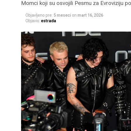
Momci koji su osvojili Pesmu za Evroviziju p
Objavljeno pre:
5 meseci
on
mart 16, 2026
Objavio:
estrada