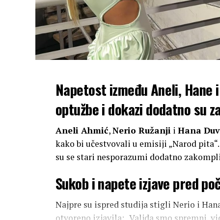
Napetost između Aneli, Hane i 
optužbe i dokazi dodatno su z
Aneli Ahmić
,
Nerio Ružanji
i
Hana Duv
kako bi učestvovali u emisiji „Narod pita“.
su se stari nesporazumi dodatno zakompli
Sukob i napete izjave pred po
Najpre su ispred studija stigli Nerio i Ha
otvoreno izjavila: „Valjda smo spremni,