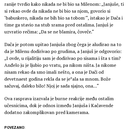
ranije tvrdio kako nikada ne bi bio sa Milenom: „Janjuše, ti
si rekao ovde da nikada ne bi bio sa njom, govorio si
‘babuskero, nikada ne bih bio sa tobom'“, istakao je Dača i
time ga stavio na stub srama pred ostalima. Janjuš je
uzvratio rečima: „Da se ne blamira, čoveče.“
Dača je potom upitao Janjuša zbog čega je aludirao na to
da je Milenu dodirivao po grudima, a Janjuš je odgovorio:
„I ovde, u rijalitiju sam je dodirivao po sisama i šta s tim?
Anđelo ju je ljubio po vratu, pa nikom ništa. Ja nikome
nisam rekao da smo imali nešto, a ona je Dači od
devetnaest godina rekla da se je*ala sa mnom. Bože
sačuvaj, daleko bilo! Njoj je sada sjajno, ona…“
Ova rasprava izazvala je burne reakcije među ostalim
učesnicima, dok je odnos između Janjuša i Kačavende
dodatno zakomplikovan pred kamerama.
POVEZANO: