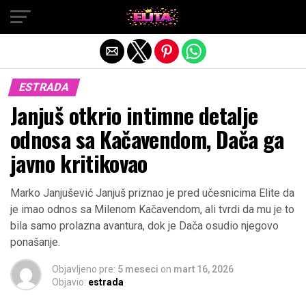
Exit mobile version
ESTRADA
Janjuš otkrio intimne detalje
odnosa sa Kačavendom, Dača ga
javno kritikovao
Marko Janjušević Janjuš priznao je pred učesnicima Elite da
je imao odnos sa Milenom Kačavendom, ali tvrdi da mu je to
bila samo prolazna avantura, dok je Dača osudio njegovo
ponašanje.
Objavljeno pre:
5 meseci
on
mart 16, 2026
Objavio:
estrada