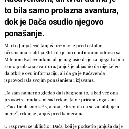
to bila samo prolazna avantura,
dok je Dača osudio njegovo
ponašanje.
Marko Janjušević Janjuš priznao je pred ostalim
učesnicima rijalitija Elita da je bio u intimnom odnosu sa
Milenom Kačavendom, ali je naglasio da je za njega to bila
samo prolazna avantura. Janjuš je objasnio da nije želeo
da otkrije ovu informaciju, ali da ga je Kačavenda
isprovocirala svojim ponašanjem i izjavama.
„Ja sam namerno gledao da izbegnem to, a kad već ona
provocira, onda sam sad rekao. Ja ne pričam koga sam
je*ao. Imali smo se*s, a ona je krenula da se zaljubljuje u
mene“, rekao je Janjuš pred kamerama.
U raspravu se uključio i Dača, koji je podsetio Janjuša da je