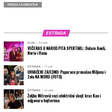
ESTRADA
ELITA
23 sata
VEČERAS U NAROD PITA SPEKTAKL: Dolaze Aneli,
Nerio i Hana
ESTRADA
17 sati
UHVAĆENI ZAJEDNO: Paparaco pronašao Miljanu i
Zolu NA MORU (FOTO)
ESTRADA
22 sata
Željko Mitrović vozi električni skejt kroz Kan i
odgovara hejterima