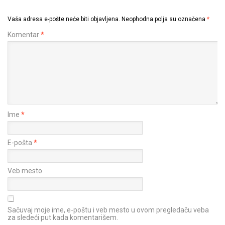
Vaša adresa e-pošte neće biti objavljena.
Neophodna polja su označena
*
Komentar
*
Ime
*
E-pošta
*
Veb mesto
Sačuvaj moje ime, e-poštu i veb mesto u ovom pregledaču veba
za sledeći put kada komentarišem.