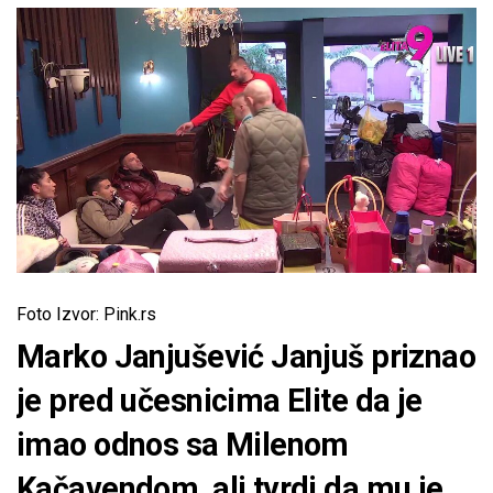
Foto Izvor: Pink.rs
Marko Janjušević Janjuš priznao
je pred učesnicima Elite da je
imao odnos sa Milenom
Kačavendom, ali tvrdi da mu je