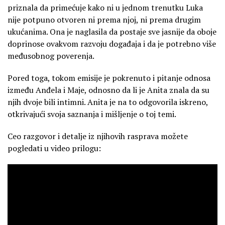
priznala da primećuje kako ni u jednom trenutku Luka
nije potpuno otvoren ni prema njoj, ni prema drugim
ukućanima. Ona je naglasila da postaje sve jasnije da oboje
doprinose ovakvom razvoju događaja i da je potrebno više
međusobnog poverenja.
Pored toga, tokom emisije je pokrenuto i pitanje odnosa
između Anđela i Maje, odnosno da li je Anita znala da su
njih dvoje bili intimni. Anita je na to odgovorila iskreno,
otkrivajući svoja saznanja i mišljenje o toj temi.
Ceo razgovor i detalje iz njihovih rasprava možete
pogledati u video prilogu: