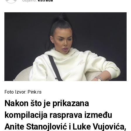
Objavio:
estrada
Foto Izvor: Pink.rs
Nakon što je prikazana
kompilacija rasprava između
Anite Stanojlović i Luke Vujovića,