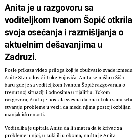
Anita je u razgovoru sa
voditeljkom Ivanom Šopić otkrila
svoja osećanja i razmišljanja o
aktuelnim dešavanjima u
Zadruzi.
Posle prikaza video priloga koji je obuhvatio svađe između
Anite Stanojlović i Luke Vujovića, Anita se našla u Šiša
baru gde je sa voditeljkom Ivanom Šopić razgovarala o
trenutnoj situaciji i odnosima u rijalitiju. Tokom
razgovora, Anita je postala svesna da ona i Luka sami sebi
stvaraju probleme u vezi i da među njima postoji ozbiljan
manjak iskrenosti.
Voditeljka je upitala Anitu da li smatra da je krivac za
probleme u njoj, u Luki ili u oboma, na šta je Anita