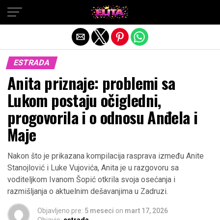
Exit mobile version
ESTRADA
Anita priznaje: problemi sa
Lukom postaju očigledni,
progovorila i o odnosu Anđela i
Maje
Nakon što je prikazana kompilacija rasprava između Anite
Stanojlović i Luke Vujovića, Anita je u razgovoru sa
voditeljkom Ivanom Šopić otkrila svoja osećanja i
razmišljanja o aktuelnim dešavanjima u Zadruzi.
Objavljeno pre:
5 meseci
on
mart 17, 2026