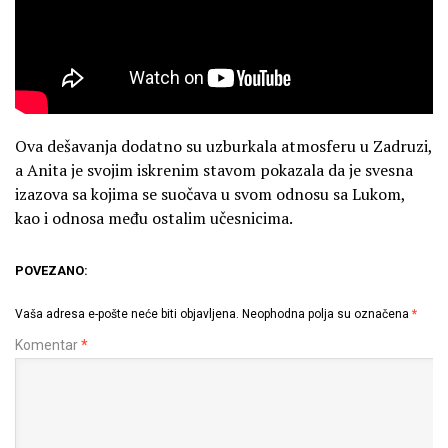
Ova dešavanja dodatno su uzburkala atmosferu u Zadruzi,
a Anita je svojim iskrenim stavom pokazala da je svesna
izazova sa kojima se suočava u svom odnosu sa Lukom,
kao i odnosa među ostalim učesnicima.
POVEZANO:
Vaša adresa e-pošte neće biti objavljena.
Neophodna polja su označena
*
Komentar
*