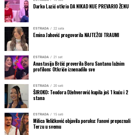
Darko Lazić otkrio DA NIKAD NIJE PREVARIO ŽENU
ESTRADA
22 sata
Emina Jahović progovorila NAJTEŽOJ TRAUMI
ESTRADA
21 sat
Anastasija Brčić proverila Boru Santanu lažnim
profilom: Otkriće iznenadilo sve
ESTRADA
20 sati
ŠIROKO: Teodora Džehverović kupila još 1 kuću i 2
stana
ESTRADA
15 sati
Milica Veličković objavila poruku: Fanovi prepoznali
Terzu u svemu