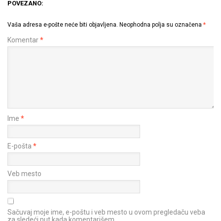
POVEZANO:
Vaša adresa e-pošte neće biti objavljena.
Neophodna polja su označena
*
Komentar
*
Ime
*
E-pošta
*
Veb mesto
Sačuvaj moje ime, e-poštu i veb mesto u ovom pregledaču veba
za sledeći put kada komentarišem.