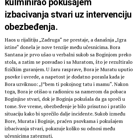
kulminirao pokušajem
izbacivanja stvari uz intervenciju
obezbeđenja.
Haos u rijalitiju „Zadruga“ ne prestaje, a današnja „Igra
istine“ donela je nove tenzije među učesnicima. Bora
Santana je prvo ušao u verbalni sukob sa Boginjom preko
stola, a zatim se posvađao i sa Muratom, što je rezultiralo
fizičkim guranjem. U žaru rasprave, Bora je Muratu uputio
psovke i uvrede, a napetost je dodatno porasla kada je
Bora uzviknuo: „J*bem ti pokojnog tatu i mamu“. Nakon
toga, Bora je otišao u radionicu sa namerom da pobaca
Boginjine stvari, dok je Boginja pokušala da ga spreči u
tome. Sve vreme, obezbeđenje je bilo prisutno i pratilo
situaciju kako bi sprečilo dalje incidente. Sukob između
Bore, Murata i Boginje, praćen psovkama i pokušajem
izbacivanja stvari, pokazuje koliko su odnosi među
učesnicima zategnuti.