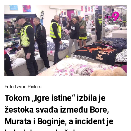
Foto Izvor: Pink.rs
Tokom „Igre istine“ izbila je
žestoka svađa između Bore,
Murata i Boginje, a incident je