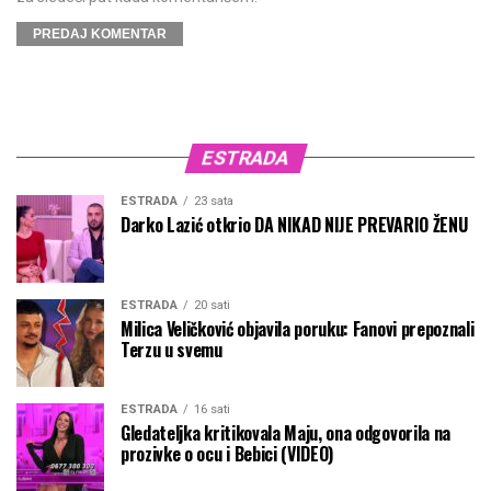
ESTRADA
ESTRADA
23 sata
Darko Lazić otkrio DA NIKAD NIJE PREVARIO ŽENU
ESTRADA
20 sati
Milica Veličković objavila poruku: Fanovi prepoznali
Terzu u svemu
ESTRADA
16 sati
Gledateljka kritikovala Maju, ona odgovorila na
prozivke o ocu i Bebici (VIDEO)