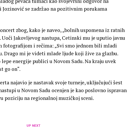
mladog pevača tumači kao svojevrsni odgovor na
li Jozinović se zadržao na pozitivnim porukama
oncert zbog, kako je naveo, „bolnih uspomena iz ratnih
s. Uoči Jakovljevog nastupa, Cetinski mu je uputio javnu
 fotografijom i rečima: „Svi smo jednom bili mladi
u. Drago mi je videti mlade ljude koji žive za glazbu.
o lepe energije publici u Novom Sadu. Na kraju uvek
t go on“.
ta najavio je nastavak svoje turneje, uključujući šest
 nastupi u Novom Sadu ocenjen je kao poslovno ispravan
vu poziciju na regionalnoj muzičkoj sceni.
UP NEXT