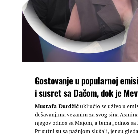
Gostovanje u popularnoj emis
i susret sa Dačom, dok je Mevl
Mustafa Durdžić
uključio se uživo u emi
dešavanjima vezanim za svog sina Asmina.
njegov odnos sa Majom, a tema „odnos sa M
Prisutni su sa pažnjom slušali, jer su gleda