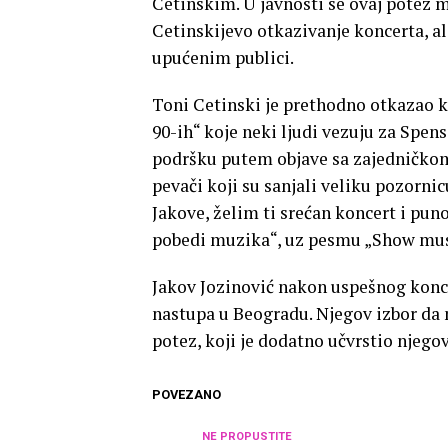
Cetinskim. U javnosti se ovaj potez 
Cetinskijevo otkazivanje koncerta, a
upućenim publici.
Toni Cetinski je prethodno otkazao k
90-ih“ koje neki ljudi vezuju za Spen
podršku putem objave sa zajedničkom
pevači koji su sanjali veliku pozornic
Jakove, želim ti srećan koncert i pun
pobedi muzika“, uz pesmu „Show mus
Jakov Jozinović nakon uspešnog koncer
nastupa u Beogradu. Njegov izbor da
potez, koji je dodatno učvrstio njego
POVEZANO
NE PROPUSTITE