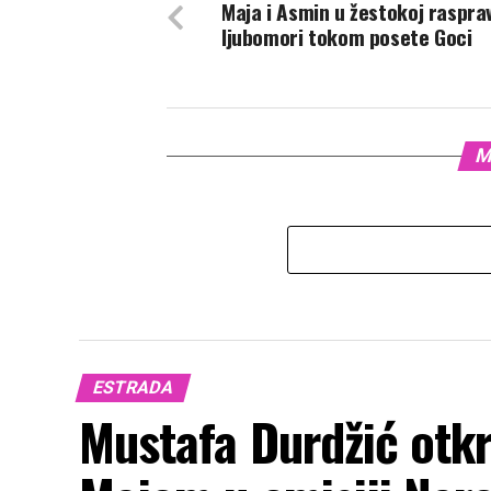
Maja i Asmin u žestokoj rasprav
ljubomori tokom posete Goci
M
ESTRADA
Mustafa Durdžić otkr