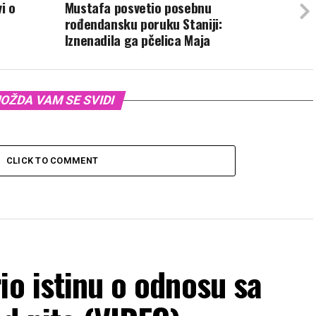
i o
Mustafa posvetio posebnu
rođendansku poruku Staniji:
Iznenadila ga pčelica Maja
OŽDA VAM SE SVIDI
CLICK TO COMMENT
io istinu o odnosu sa