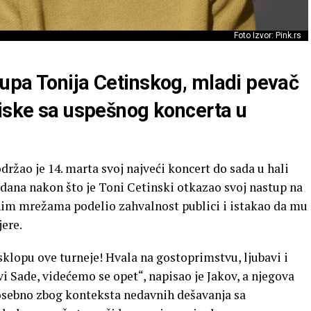
Foto Izvor: Pink.rs
upa Tonija Cetinskog, mladi pevač
tiske sa uspešnog koncerta u
držao je 14. marta svoj najveći koncert do sada u hali
ana nakon što je Toni Cetinski otkazao svoj nastup na
nim mrežama podelio zahvalnost publici i istakao da mu
jere.
sklopu ove turneje! Hvala na gostoprimstvu, ljubavi i
i Sade, videćemo se opet“, napisao je Jakov, a njegova
posebno zbog konteksta nedavnih dešavanja sa