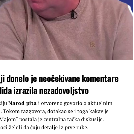
iji donelo je neočekivane komentare
ida izrazila nezadovoljstvo
siju
Narod pita
i otvoreno govorio o aktuelnim
 Tokom razgovora, dotakao se i toga kakav je
ajom“ postala je centralna tačka diskusije.
oci želeli da čuju detalje iz prve ruke.