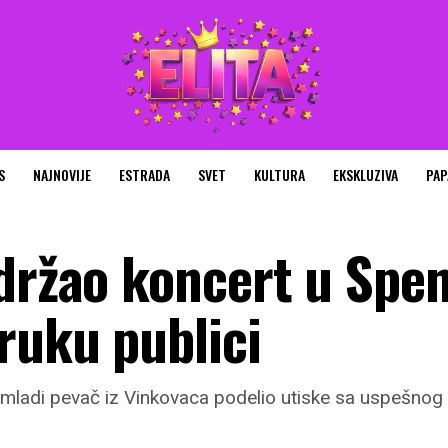
S
NAJNOVIJE
ESTRADA
SVET
KULTURA
EKSKLUZIVA
PAP
držao koncert u Spen
ruku publici
, mladi pevač iz Vinkovaca podelio utiske sa uspešno