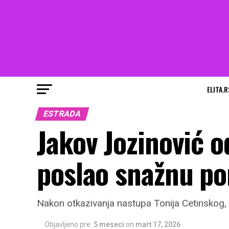
ELITA.R
ESTRADA
Jakov Jozinović o
poslao snažnu po
Nakon otkazivanja nastupa Tonija Cetinskog
Objavljeno pre:
5 meseci
on
mart 17, 2026