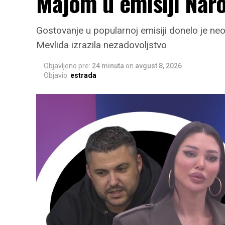
Majom u emisiji Naro
Gostovanje u popularnoj emisiji donelo je ne
Mevlida izrazila nezadovoljstvo
Objavljeno pre:
24 minuta
on
avgust 8, 2026
Objavio:
estrada