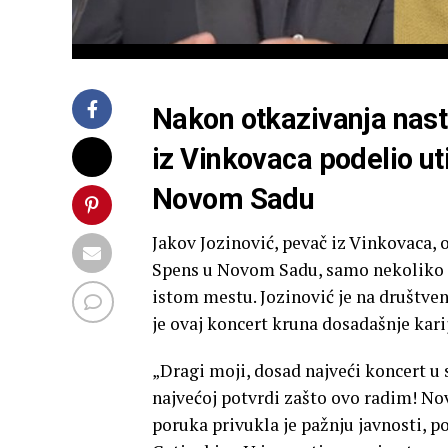
Nakon otkazivanja nast
iz Vinkovaca podelio u
Novom Sadu
Jakov Jozinović, pevač iz Vinkovaca, o
Spens u Novom Sadu, samo nekoliko d
istom mestu. Jozinović je na društve
je ovaj koncert kruna dosadašnje kari
„Dragi moji, dosad najveći koncert u 
najvećoj potvrdi zašto ovo radim! Nov
poruka privukla je pažnju javnosti, 