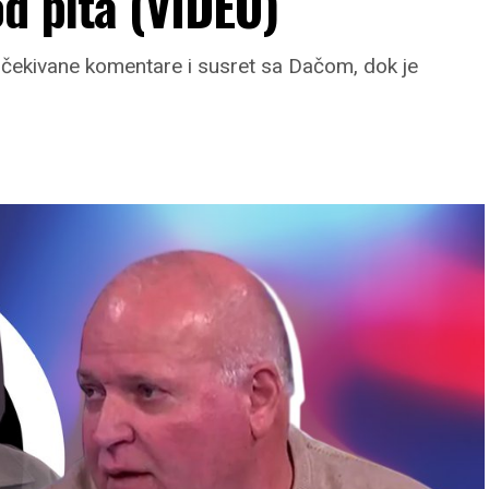
d pita (VIDEO)
očekivane komentare i susret sa Dačom, dok je