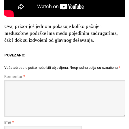
Ovaj prizor još jednom pokazuje koliko pažnje i
međusobne podrške ima među pojedinim zadrugarima,
čak i dok su izdvojeni od glavnog dešavanja.
POVEZANO:
Vaša adresa e-pošte neće biti objavljena.
Neophodna polja su označena
*
Komentar
*
Ime
*