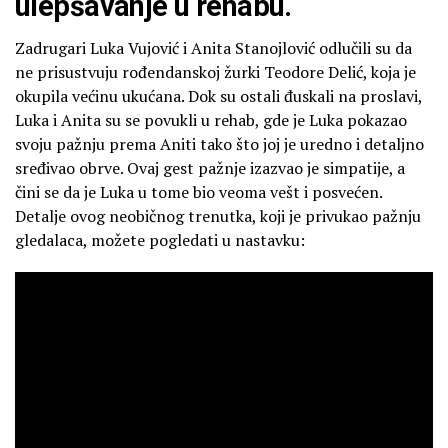
ulepšavanje u rehabu.
Zadrugari Luka Vujović i Anita Stanojlović odlučili su da
ne prisustvuju rođendanskoj žurki Teodore Delić, koja je
okupila većinu ukućana. Dok su ostali đuskali na proslavi,
Luka i Anita su se povukli u rehab, gde je Luka pokazao
svoju pažnju prema Aniti tako što joj je uredno i detaljno
sređivao obrve. Ovaj gest pažnje izazvao je simpatije, a
čini se da je Luka u tome bio veoma vešt i posvećen.
Detalje ovog neobičnog trenutka, koji je privukao pažnju
gledalaca, možete pogledati u nastavku: