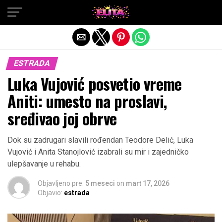
Exit mobile version
ESTRADA
Luka Vujović posvetio vreme
Aniti: umesto na proslavi,
sređivao joj obrve
Dok su zadrugari slavili rođendan Teodore Delić, Luka
Vujović i Anita Stanojlović izabrali su mir i zajedničko
ulepšavanje u rehabu.
Objavljeno pre:
5 meseci
on
mart 17, 2026
Objavio:
estrada