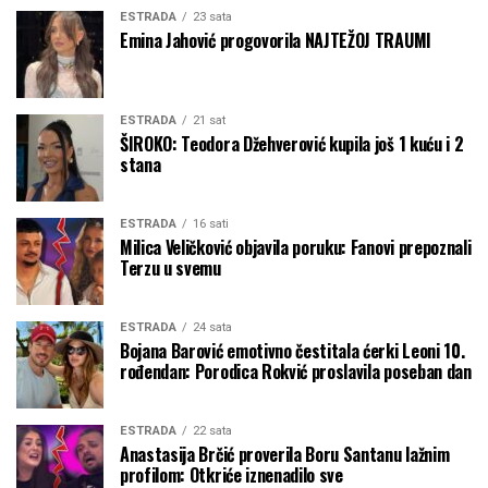
ESTRADA
23 sata
Emina Jahović progovorila NAJTEŽOJ TRAUMI
ESTRADA
21 sat
ŠIROKO: Teodora Džehverović kupila još 1 kuću i 2
stana
ESTRADA
16 sati
Milica Veličković objavila poruku: Fanovi prepoznali
Terzu u svemu
ESTRADA
24 sata
Bojana Barović emotivno čestitala ćerki Leoni 10.
rođendan: Porodica Rokvić proslavila poseban dan
ESTRADA
22 sata
Anastasija Brčić proverila Boru Santanu lažnim
profilom: Otkriće iznenadilo sve