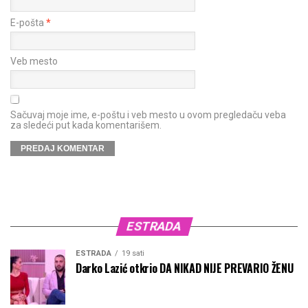
E-pošta
*
Veb mesto
Sačuvaj moje ime, e-poštu i veb mesto u ovom pregledaču veba
za sledeći put kada komentarišem.
ESTRADA
ESTRADA
19 sati
Darko Lazić otkrio DA NIKAD NIJE PREVARIO ŽENU