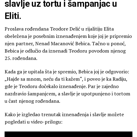
slavlje uz tortu i šampanjac u
Eliti.
Proslava rođendana Teodore Delić u rijalitiju Elita
obeležena je posebnim iznenađenjem koje joj je pripremio
njen partner, Nenad Macanović Bebica. Tačno u ponoć,
Bebica je odlučio da iznenadi Teodoru povodom njenog
25. rođendana.
Kada ga je upitala šta je spremio, Bebica joj je odgovorio:
„Hajde sa mnom, neću da ti kažem“, i poveo je ka Radiju,
gde je Teodoru dočekalo iznenađenje. Par je zajedno
nazdravio šampanjcem, a slavlje je upotpunjeno i tortom
u čast njenog rođendana.
Kako je izgledao trenutak iznenađenja i slavlje možete
pogledati u video-prilogu: