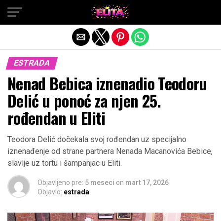
Exit mobile version
ESTRADA
Nenad Bebica iznenadio Teodoru
Delić u ponoć za njen 25.
rođendan u Eliti
Teodora Delić dočekala svoj rođendan uz specijalno
iznenađenje od strane partnera Nenada Macanovića Bebice,
slavlje uz tortu i šampanjac u Eliti.
Objavljeno pre:
5 meseci
on
mart 17, 2026
Objavio:
estrada