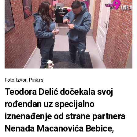
Foto Izvor: Pink.rs
Teodora Delić dočekala svoj
rođendan uz specijalno
iznenađenje od strane partnera
Nenada Macanovića Bebice,