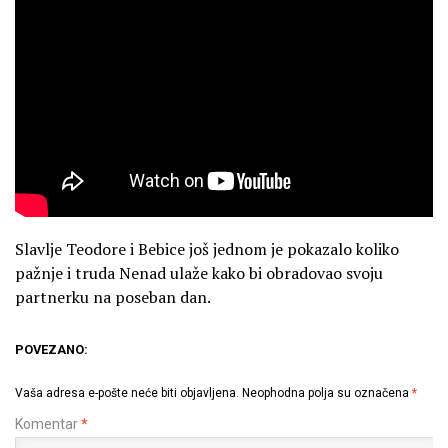
Slavlje Teodore i Bebice još jednom je pokazalo koliko
pažnje i truda Nenad ulaže kako bi obradovao svoju
partnerku na poseban dan.
POVEZANO:
Vaša adresa e-pošte neće biti objavljena.
Neophodna polja su označena
*
Komentar
*