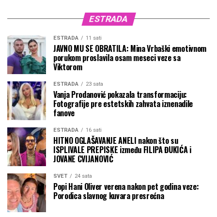
ESTRADA
ESTRADA
11 sati
JAVNO MU SE OBRATILA: Mina Vrbaški emotivnom
porukom proslavila osam meseci veze sa
Viktorom
ESTRADA
23 sata
Vanja Prodanović pokazala transformaciju:
Fotografije pre estetskih zahvata iznenadile
fanove
ESTRADA
16 sati
HITNO OGLAŠAVANJE ANELI nakon što su
ISPLIVALE PREPISKE između FILIPA ĐUKIĆA i
JOVANE CVIJANOVIĆ
SVET
24 sata
Popi Hani Oliver verena nakon pet godina veze:
Porodica slavnog kuvara presrećna