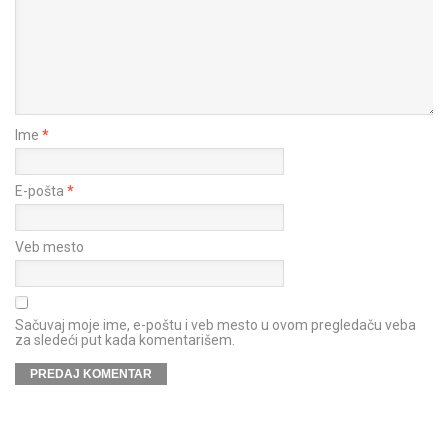
Ime
*
E-pošta
*
Veb mesto
Sačuvaj moje ime, e-poštu i veb mesto u ovom pregledaču veba
za sledeći put kada komentarišem.