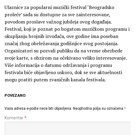
Ulaznice za popularni muzički festival ‘Beogradsko
proleće’ sada su dostupne za sve zainteresovane,
povodom proslave važnog jubileja ovog događaja.
Festival, koji je poznat po bogatom muzičkom programu i
okupljanju brojnih izvođača, ove godine ima poseban
značaj zbog obeležavanja godišnjice svog postojanja.
Organizatori su pozvali publiku da na vreme obezbede
svoje karte, s obzirom na očekivano veliko interesovanje.
Više informacija o datumu održavanja i programu
festivala biće objavljeno uskoro, dok se sve aktuelnosti
mogu pratiti putem zvaničnih kanala festivala.
POVEZANO:
Vaša adresa e-pošte neće biti objavljena.
Neophodna polja su označena
*
Komentar
*