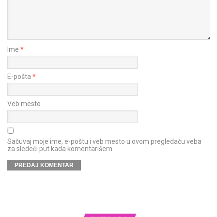
Ime
*
E-pošta
*
Veb mesto
Sačuvaj moje ime, e-poštu i veb mesto u ovom pregledaču veba
za sledeći put kada komentarišem.