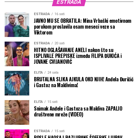
ESTRADA
ESTRADA
16 sati
JAVNO MU SE OBRATILA: Mina Vrbaški emotivnom
porukom proslavila osam meseci veze sa
Viktorom
ESTRADA
20 sati
HITNO OGLAŠAVANJE ANELI nakon što su
ISPLIVALE PREPISKE između FILIPA ĐUKIĆA i
JOVANE CVIJANOVIĆ
ELITA
24 sata
BRUTALNA SLIKA AJKULA OKO NJIH! Anđela Đuričić
i Gastoz na Maldivima!
ELITA
15 sati
Snimak Anđele i Gastoza sa Maldiva ZAPALIO
društvene mreže (VIDEO)
ESTRADA
15 sati
POSLE HAOSA I RAZLUPANE ŠOFERKE LJUBAV