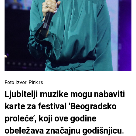
Foto Izvor: Pink.rs
Ljubitelji muzike mogu nabaviti
karte za festival ‘Beogradsko
proleće’, koji ove godine
obeležava značajnu godišnjicu.