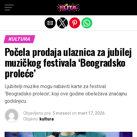
Exit mobile version
KULTURA
Počela prodaja ulaznica za jubilej
muzičkog festivala ‘Beogradsko
proleće’
Ljubitelji muzike mogu nabaviti karte za festival
‘Beogradsko proleće’, koji ove godine obeležava značajnu
godišnjicu.
Objavljeno pre:
5 meseci
on
mart 17, 2026
Objavio:
kultura