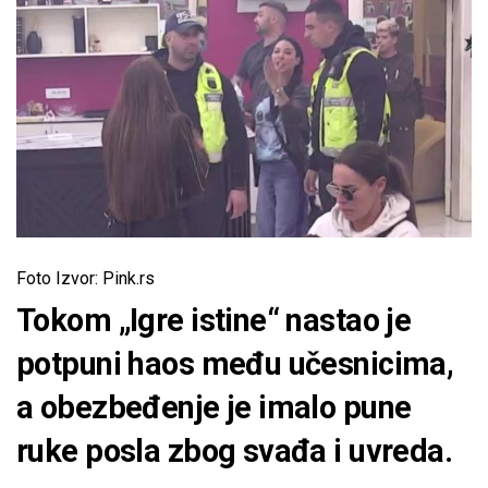
Foto Izvor: Pink.rs
Tokom „Igre istine“ nastao je
potpuni haos među učesnicima,
a obezbeđenje je imalo pune
ruke posla zbog svađa i uvreda.