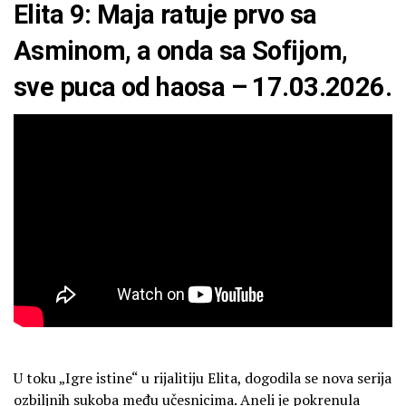
Elita 9: Maja ratuje prvo sa
Asminom, a onda sa Sofijom,
sve puca od haosa – 17.03.2026.
U toku „Igre istine“ u rijalitiju Elita, dogodila se nova serija
ozbiljnih sukoba među učesnicima. Aneli je pokrenula