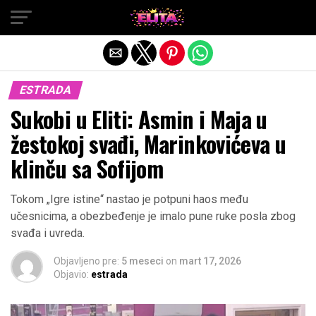
Exit mobile version
ESTRADA
Sukobi u Eliti: Asmin i Maja u
žestokoj svađi, Marinkovićeva u
klinču sa Sofijom
Tokom „Igre istine“ nastao je potpuni haos među
učesnicima, a obezbeđenje je imalo pune ruke posla zbog
svađa i uvreda.
Objavljeno pre:
5 meseci
on
mart 17, 2026
Objavio:
estrada