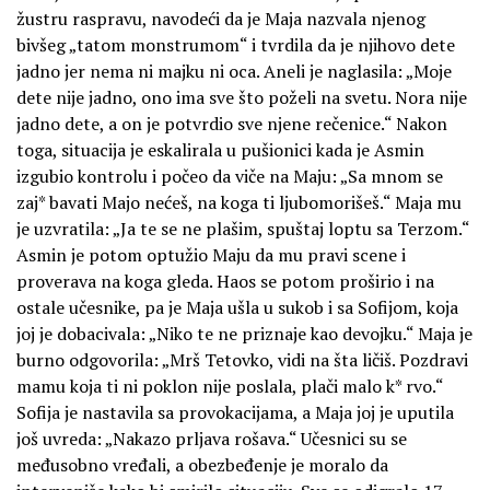
žustru raspravu, navodeći da je Maja nazvala njenog
bivšeg „tatom monstrumom“ i tvrdila da je njihovo dete
jadno jer nema ni majku ni oca. Aneli je naglasila: „Moje
dete nije jadno, ono ima sve što poželi na svetu. Nora nije
jadno dete, a on je potvrdio sve njene rečenice.“ Nakon
toga, situacija je eskalirala u pušionici kada je Asmin
izgubio kontrolu i počeo da viče na Maju: „Sa mnom se
zaj* bavati Majo nećeš, na koga ti ljubomorišeš.“ Maja mu
je uzvratila: „Ja te se ne plašim, spuštaj loptu sa Terzom.“
Asmin je potom optužio Maju da mu pravi scene i
proverava na koga gleda. Haos se potom proširio i na
ostale učesnike, pa je Maja ušla u sukob i sa Sofijom, koja
joj je dobacivala: „Niko te ne priznaje kao devojku.“ Maja je
burno odgovorila: „Mrš Tetovko, vidi na šta ličiš. Pozdravi
mamu koja ti ni poklon nije poslala, plači malo k* rvo.“
Sofija je nastavila sa provokacijama, a Maja joj je uputila
još uvreda: „Nakazo prljava rošava.“ Učesnici su se
međusobno vređali, a obezbeđenje je moralo da