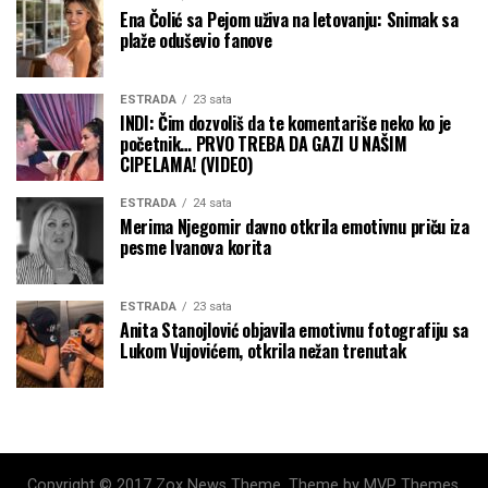
Ena Čolić sa Pejom uživa na letovanju: Snimak sa
plaže oduševio fanove
ESTRADA
23 sata
INDI: Čim dozvoliš da te komentariše neko ko je
početnik… PRVO TREBA DA GAZI U NAŠIM
CIPELAMA! (VIDEO)
ESTRADA
24 sata
Merima Njegomir davno otkrila emotivnu priču iza
pesme Ivanova korita
ESTRADA
23 sata
Anita Stanojlović objavila emotivnu fotografiju sa
Lukom Vujovićem, otkrila nežan trenutak
Copyright © 2017 Zox News Theme. Theme by MVP Themes,