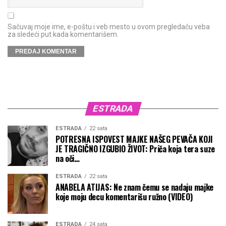
Sačuvaj moje ime, e-poštu i veb mesto u ovom pregledaču veba
za sledeći put kada komentarišem.
ESTRADA
ESTRADA
22 sata
POTRESNA ISPOVEST MAJKE NAŠEG PEVAČA KOJI
JE TRAGIČNO IZGUBIO ŽIVOT: Priča koja tera suze
na oči…
ESTRADA
22 sata
ANABELA ATIJAS: Ne znam čemu se nadaju majke
koje moju decu komentarišu ružno (VIDEO)
ESTRADA
24 sata