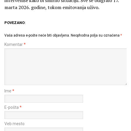
interveniše kako bi smirilo situaciju. Sve se odigralo 17.
marta 2026. godine, tokom emitovanja uživo.
POVEZANO:
Vaša adresa e-pošte neće biti objavljena.
Neophodna polja su označena
*
Komentar
*
Ime
*
E-pošta
*
Veb mesto