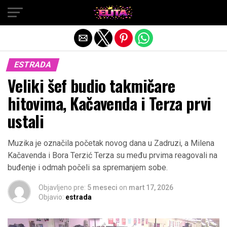
Exit mobile version
ESTRADA
Veliki šef budio takmičare
hitovima, Kačavenda i Terza prvi
ustali
Muzika je označila početak novog dana u Zadruzi, a Milena
Kačavenda i Bora Terzić Terza su među prvima reagovali na
buđenje i odmah počeli sa spremanjem sobe.
Objavljeno pre:
5 meseci
on
mart 17, 2026
Objavio:
estrada