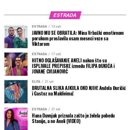
ESTRADA
ESTRADA
13 sati
JAVNO MU SE OBRATILA: Mina Vrbaški emotivnom
porukom proslavila osam meseci veze sa
Viktorom
ESTRADA
17 sati
HITNO OGLAŠAVANJE ANELI nakon što su
ISPLIVALE PREPISKE između FILIPA ĐUKIĆA i
JOVANE CVIJANOVIĆ
ELITA
21 sat
BRUTALNA SLIKA AJKULA OKO NJIH! Anđela Đuričić
i Gastoz na Maldivima!
ESTRADA
21 sat
Hana Duvnjak priznala zašto je želela pobedu
Stanije, a ne Aneli (VIDEO)