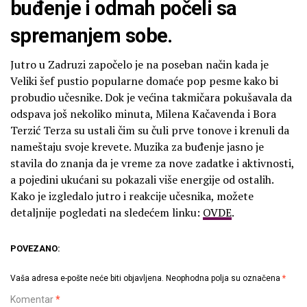
buđenje i odmah počeli sa
spremanjem sobe.
Jutro u Zadruzi započelo je na poseban način kada je
Veliki šef pustio popularne domaće pop pesme kako bi
probudio učesnike. Dok je većina takmičara pokušavala da
odspava još nekoliko minuta, Milena Kačavenda i Bora
Terzić Terza su ustali čim su čuli prve tonove i krenuli da
nameštaju svoje krevete. Muzika za buđenje jasno je
stavila do znanja da je vreme za nove zadatke i aktivnosti,
a pojedini ukućani su pokazali više energije od ostalih.
Kako je izgledalo jutro i reakcije učesnika, možete
detaljnije pogledati na sledećem linku:
OVDE
.
POVEZANO:
Vaša adresa e-pošte neće biti objavljena.
Neophodna polja su označena
*
Komentar
*