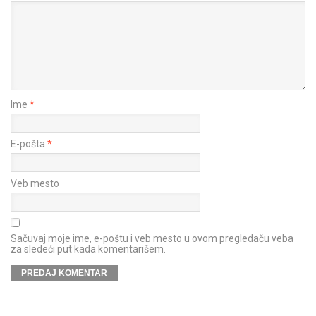
Ime
*
E-pošta
*
Veb mesto
Sačuvaj moje ime, e-poštu i veb mesto u ovom pregledaču veba
za sledeći put kada komentarišem.