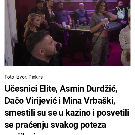
Foto Izvor: Pink.rs
Učesnici Elite, Asmin Durdžić,
Dačo Virijević i Mina Vrbaški,
smestili su se u kazino i posvetili
se praćenju svakog poteza