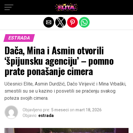
Exit mobile version
ESTRADA
Dača, Mina i Asmin otvorili
‘špijunsku agenciju’ – pomno
prate ponašanje cimera
Učesnici Elite, Asmin Durdžić, Dačo Virijević i Mina Vrbaški,
smestili su se u kazino i posvetili se praćenju svakog
poteza svojih cimera.
Objavljeno pre:
5 meseci
on
mart 18, 2026
Objavio:
estrada