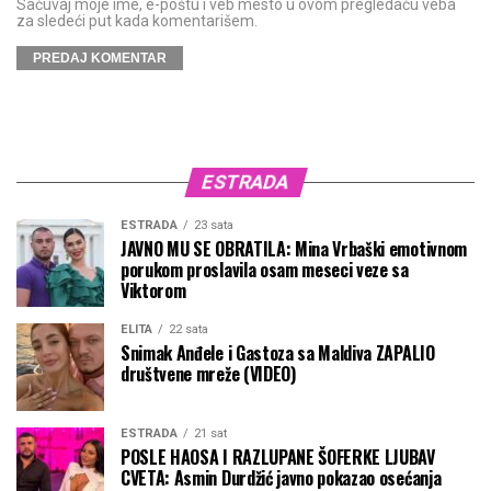
Sačuvaj moje ime, e-poštu i veb mesto u ovom pregledaču veba
za sledeći put kada komentarišem.
ESTRADA
ESTRADA
23 sata
JAVNO MU SE OBRATILA: Mina Vrbaški emotivnom
porukom proslavila osam meseci veze sa
Viktorom
ELITA
22 sata
Snimak Anđele i Gastoza sa Maldiva ZAPALIO
društvene mreže (VIDEO)
ESTRADA
21 sat
POSLE HAOSA I RAZLUPANE ŠOFERKE LJUBAV
CVETA: Asmin Durdžić javno pokazao osećanja