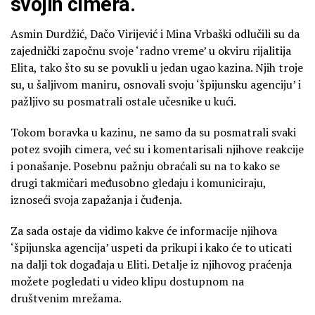
svojih cimera.
Asmin Durdžić, Dačo Virijević i Mina Vrbaški odlučili su da
zajednički započnu svoje ‘radno vreme’ u okviru rijalitija
Elita, tako što su se povukli u jedan ugao kazina. Njih troje
su, u šaljivom maniru, osnovali svoju ‘špijunsku agenciju’ i
pažljivo su posmatrali ostale učesnike u kući.
Tokom boravka u kazinu, ne samo da su posmatrali svaki
potez svojih cimera, već su i komentarisali njihove reakcije
i ponašanje. Posebnu pažnju obraćali su na to kako se
drugi takmičari međusobno gledaju i komuniciraju,
iznoseći svoja zapažanja i čuđenja.
Za sada ostaje da vidimo kakve će informacije njihova
‘špijunska agencija’ uspeti da prikupi i kako će to uticati
na dalji tok događaja u Eliti. Detalje iz njihovog praćenja
možete pogledati u video klipu dostupnom na
društvenim mrežama.