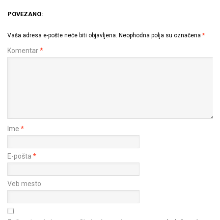
POVEZANO:
Vaša adresa e-pošte neće biti objavljena.
Neophodna polja su označena
*
Komentar
*
Ime
*
E-pošta
*
Veb mesto