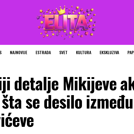
S
NAJNOVIJE
ESTRADA
SVET
KULTURA
EKSKLUZIVA
PAP
ji detalje Mikijeve a
 šta se desilo između
vićeve