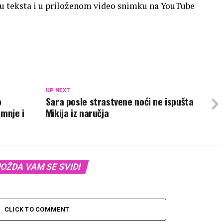
u teksta i u priloženom video snimku na YouTube
UP NEXT
o
Sara posle strastvene noći ne ispušta
umnje i
Mikija iz naručja
OŽDA VAM SE SVIDI
CLICK TO COMMENT