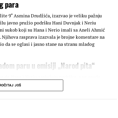
og para
Elite 9“ Asmina Drudžića, izazvao je veliku pažnju
filu javno pružio podršku Hani Duvnjak i Neriu
ni sukob koji su Hana i Nerio imali sa Aneli Ahmić
. Njihova rasprava izazvala je brojne komentare na
o da se oglasi i jasno stane na stranu mladog
dom paru u emisiji „Narod pita“
ao da Hana i Nerio zaslužuju podršku, a ne osude.
o 22 godine, pokazali više zrelosti i odgovornosti
ROČITAJ JOŠ
m pruži šansu da sami grade svoje živote, bez
eria i Hanu, zar vas nije sramota? Deca imaju 20–22
ego mnogi od 30. Pustite ih da žive, da dišu, da
ada. Za 10 meseci Elite nisu imali nijednu moralnu