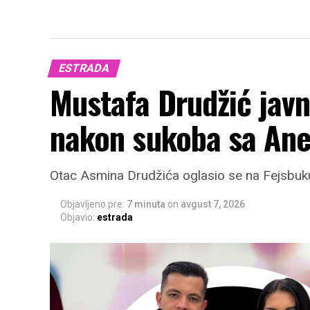
ESTRADA
Mustafa Drudžić javn
nakon sukoba sa Ane
Otac Asmina Drudžića oglasio se na Fejsbuku 
Objavljeno pre:
7 minuta
on
avgust 7, 2026
Objavio:
estrada