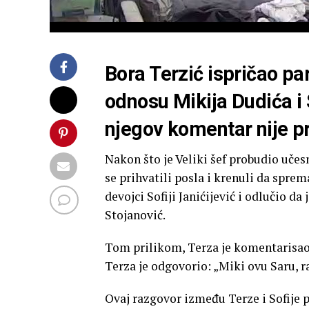
Bora Terzić ispričao par
odnosu Mikija Dudića i 
njegov komentar nije 
Nakon što je Veliki šef probudio učes
se prihvatili posla i krenuli da spre
devojci Sofiji Janićijević i odlučio da
Stojanović.
Tom prilikom, Terza je komentarisao: 
Terza je odgovorio: „Miki ovu Saru, r
Ovaj razgovor između Terze i Sofije p