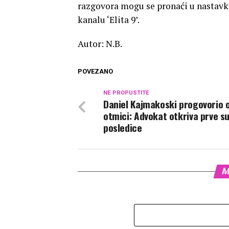
razgovora mogu se pronaći u nastavk
kanalu ‘Elita 9’.
Autor: N.B.
POVEZANO
NE PROPUSTITE
Daniel Kajmakoski progovorio 
otmici: Advokat otkriva prve s
posledice
M