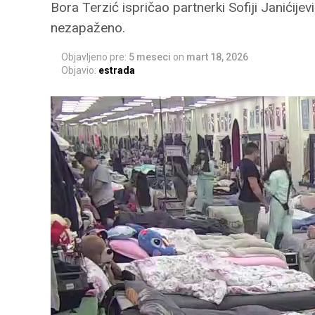
Bora Terzić ispričao partnerki Sofiji Janićij
nezapaženo.
Objavljeno pre:
5 meseci
on
mart 18, 2026
Objavio:
estrada