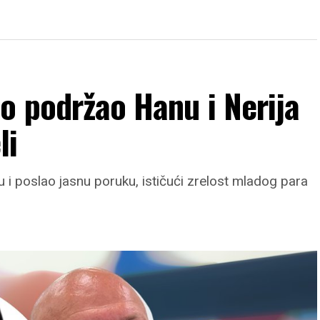
o podržao Hanu i Nerija
li
i poslao jasnu poruku, ističući zrelost mladog para