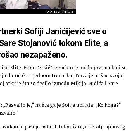
Foto Izvor: Pink.rs
tnerki Sofiji Janićijević sve o
Sare Stojanović tokom Elite, a
prošao nezapaženo.
nike Elite, Bora Terzić Terza bio je među prvima koji su
maju doručak. U jednom trenutku, Terza je prišao svojoj
 joj otkrije šta se desilo između Mikija Dudića i Sare
„Razvalio je,“ na šta ga je Sofija upitala: „Ko koga?“
azvalio.“
rivukao je pažnju ostalih takmičara, a detalji njihovog