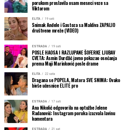
porukom proslavila osam meseci veze sa
Viktorom
ELITA
19 sati
Snimak Anđele i Gastoza sa Maldiva ZAPALIO
društvene mreže (VIDEO)
ESTRADA
19 sati
POSLE HAOSA I RAZLUPANE ŠOFERKE LJUBAV
CVETA: Asmin Durdžić javno pokazao osećanja
prema Maji Marinković posle drame
ELITA
22 sata
Dragana se POPELA, Matora SVE SNIMA: Ovako
bivše učesnice ELITE pro
ESTRADA
17 sati
Ana Nikolić odgovorila na optužbe Jelene
Radanović: Instagram poruka izazvala lavinu
komentara
ESTRADA
21 sat