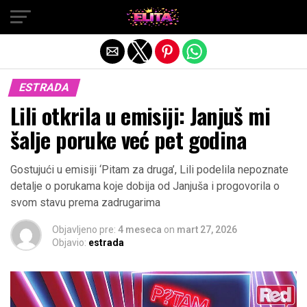
Exit mobile version
ESTRADA
Lili otkrila u emisiji: Janjuš mi
šalje poruke već pet godina
Gostujući u emisiji ‘Pitam za druga’, Lili podelila nepoznate
detalje o porukama koje dobija od Janjuša i progovorila o
svom stavu prema zadrugarima
Objavljeno pre:
4 meseca
on
mart 27, 2026
Objavio:
estrada