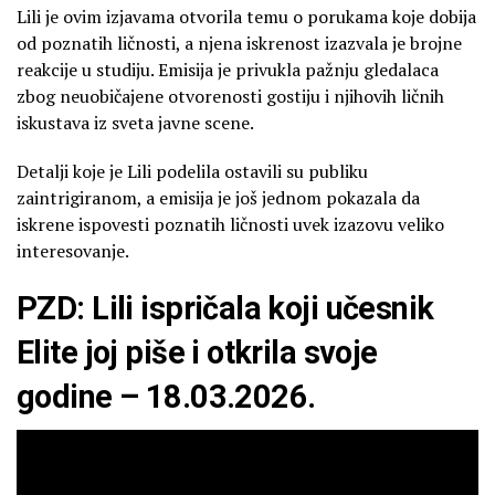
Lili je ovim izjavama otvorila temu o porukama koje dobija
od poznatih ličnosti, a njena iskrenost izazvala je brojne
reakcije u studiju. Emisija je privukla pažnju gledalaca
zbog neuobičajene otvorenosti gostiju i njihovih ličnih
iskustava iz sveta javne scene.
Detalji koje je Lili podelila ostavili su publiku
zaintrigiranom, a emisija je još jednom pokazala da
iskrene ispovesti poznatih ličnosti uvek izazovu veliko
interesovanje.
PZD: Lili ispričala koji učesnik
Elite joj piše i otkrila svoje
godine – 18.03.2026.