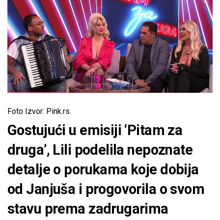
Foto Izvor: Pink.rs
Gostujući u emisiji ‘Pitam za
druga’, Lili podelila nepoznate
detalje o porukama koje dobija
od Janjuša i progovorila o svom
stavu prema zadrugarima