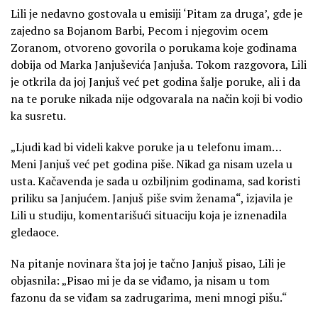
Lili je nedavno gostovala u emisiji ‘Pitam za druga’, gde je
zajedno sa Bojanom Barbi, Pecom i njegovim ocem
Zoranom, otvoreno govorila o porukama koje godinama
dobija od Marka Janjuševića Janjuša. Tokom razgovora, Lili
je otkrila da joj Janjuš već pet godina šalje poruke, ali i da
na te poruke nikada nije odgovarala na način koji bi vodio
ka susretu.
„Ljudi kad bi videli kakve poruke ja u telefonu imam…
Meni Janjuš već pet godina piše. Nikad ga nisam uzela u
usta. Kačavenda je sada u ozbiljnim godinama, sad koristi
priliku sa Janjućem. Janjuš piše svim ženama“, izjavila je
Lili u studiju, komentarišući situaciju koja je iznenadila
gledaoce.
Na pitanje novinara šta joj je tačno Janjuš pisao, Lili je
objasnila: „Pisao mi je da se viđamo, ja nisam u tom
fazonu da se viđam sa zadrugarima, meni mnogi pišu.“