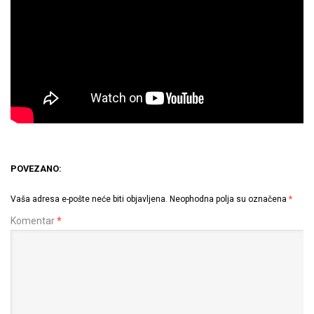
POVEZANO:
Vaša adresa e-pošte neće biti objavljena.
Neophodna polja su označena
*
Komentar
*