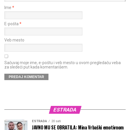
Ime
*
E-pošta
*
Veb mesto
Sačuvaj moje ime, e-poštu i veb mesto u ovom pregledaču veba
za sledeći put kada komentarišem.
ESTRADA
ESTRADA
20 sati
JAVNO MU SE OBRATILA: Mina Vrbaški emotivnom