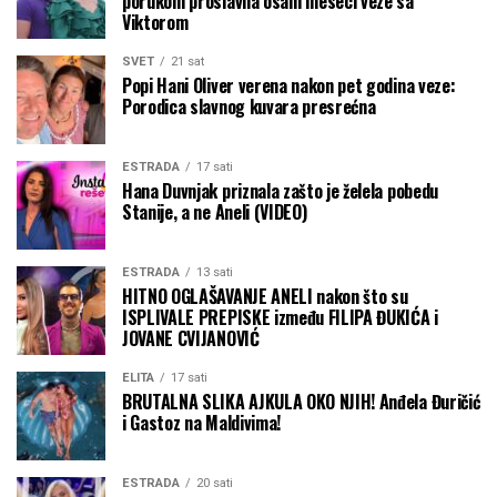
porukom proslavila osam meseci veze sa
Viktorom
SVET
21 sat
Popi Hani Oliver verena nakon pet godina veze:
Porodica slavnog kuvara presrećna
ESTRADA
17 sati
Hana Duvnjak priznala zašto je želela pobedu
Stanije, a ne Aneli (VIDEO)
ESTRADA
13 sati
HITNO OGLAŠAVANJE ANELI nakon što su
ISPLIVALE PREPISKE između FILIPA ĐUKIĆA i
JOVANE CVIJANOVIĆ
ELITA
17 sati
BRUTALNA SLIKA AJKULA OKO NJIH! Anđela Đuričić
i Gastoz na Maldivima!
ESTRADA
20 sati