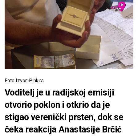
Foto Izvor: Pink.rs
Voditelj je u radijskoj emisiji
otvorio poklon i otkrio da je
stigao verenički prsten, dok se
čeka reakcija Anastasije Brčić