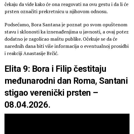
čekaju da vide kako će ona reagovati na ovu gestu i da li će
prsten označiti prekretnicu u njihovom odnosu.
Podsećamo, Bora Santana je poznat po svom opuštenom
stavu i sklonosti ka iznenađenjima u javnosti, a ovaj potez
dodatno je zagolicao maštu publike. Očekuje se da će
narednih dana biti više informacija o eventualnoj prosidbi
i reakciji Anastasije Brčić.
Elita 9: Bora i Filip čestitaju
međunarodni dan Roma, Santani
stigao verenički prsten –
08.04.2026.