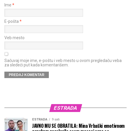
Ime
*
E-pošta
*
Veb mesto
Sačuvaj moje ime, e-poštu i veb mesto u ovom pregledaču veba
za sledeći put kada komentarišem.
ESTRADA
ESTRADA
9 sati
JAVNO MU SE OBRATILA: Mina Vrbaški emotivnom