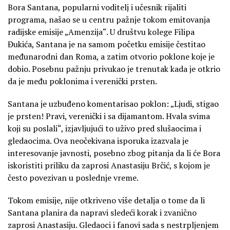
Bora Santana, popularni voditelj i učesnik rijaliti
programa, našao se u centru pažnje tokom emitovanja
radijske emisije „Amenzija“. U društvu kolege Filipa
Đukića, Santana je na samom početku emisije čestitao
međunarodni dan Roma, a zatim otvorio poklone koje je
dobio. Posebnu pažnju privukao je trenutak kada je otkrio
da je među poklonima i verenički prsten.
Santana je uzbuđeno komentarisao poklon: „Ljudi, stigao
je prsten! Pravi, verenički i sa dijamantom. Hvala svima
koji su poslali“, izjavljujući to uživo pred slušaocima i
gledaocima. Ova neočekivana isporuka izazvala je
interesovanje javnosti, posebno zbog pitanja da li će Bora
iskoristiti priliku da zaprosi Anastasiju Brčić, s kojom je
često povezivan u poslednje vreme.
Tokom emisije, nije otkriveno više detalja o tome da li
Santana planira da napravi sledeći korak i zvanično
zaprosi Anastasiju. Gledaoci i fanovi sada s nestrpljenjem