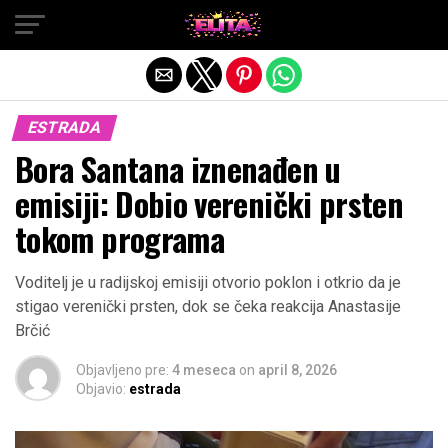
Exit mobile version
ESTRADA
Bora Santana iznenađen u
emisiji: Dobio verenički prsten
tokom programa
Voditelj je u radijskoj emisiji otvorio poklon i otkrio da je
stigao verenički prsten, dok se čeka reakcija Anastasije
Brčić
Objavljeno pre:
4 meseca
on
april 8, 2026
Objavio:
estrada