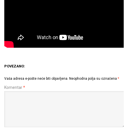
POVEZANO:
Vaša adresa e-pošte neće biti objavljena.
Neophodna polja su označena
*
Komentar
*