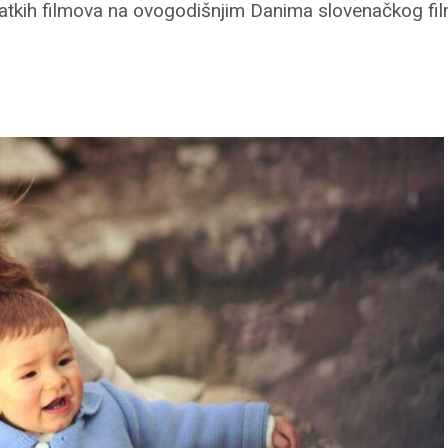
ratkih filmova na ovogodišnjim Danima slovenačkog fi