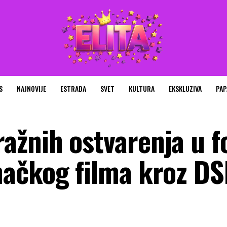
S
NAJNOVIJE
ESTRADA
SVET
KULTURA
EKSKLUZIVA
PAP
ažnih ostvarenja u 
ačkog filma kroz DS