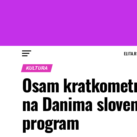
ELITA.R
KULTURA
Osam kratkometr
na Danima sloven
program