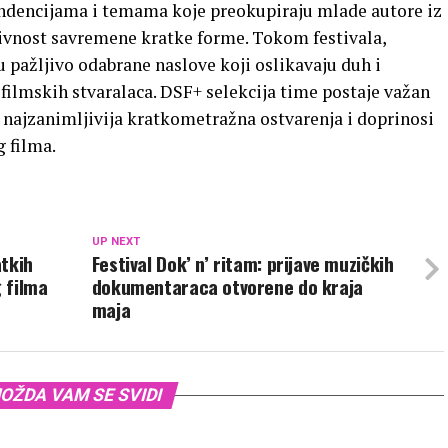
endencijama i temama koje preokupiraju mlade autore iz
ativnost savremene kratke forme. Tokom festivala,
u pažljivo odabrane naslove koji oslikavaju duh i
filmskih stvaralaca. DSF+ selekcija time postaje važan
 najzanimljivija kratkometražna ostvarenja i doprinosi
 filma.
UP NEXT
atkih
Festival Dok’ n’ ritam: prijave muzičkih
 filma
dokumentaraca otvorene do kraja
maja
OŽDA VAM SE SVIDI