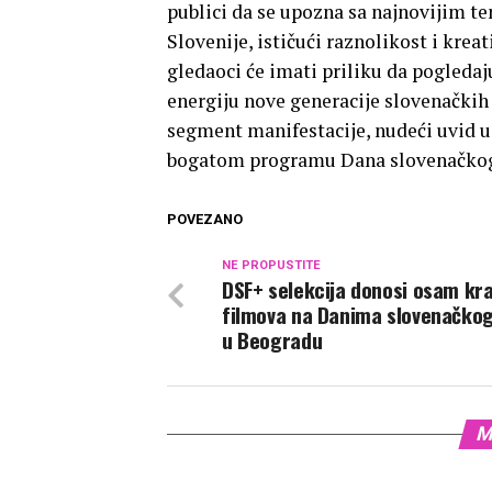
publici da se upozna sa najnovijim t
Slovenije, ističući raznolikost i kre
gledaoci će imati priliku da pogledaj
energiju nove generacije slovenačkih 
segment manifestacije, nudeći uvid u
bogatom programu Dana slovenačkog
POVEZANO
NE PROPUSTITE
DSF+ selekcija donosi osam kr
filmova na Danima slovenačkog
u Beogradu
M