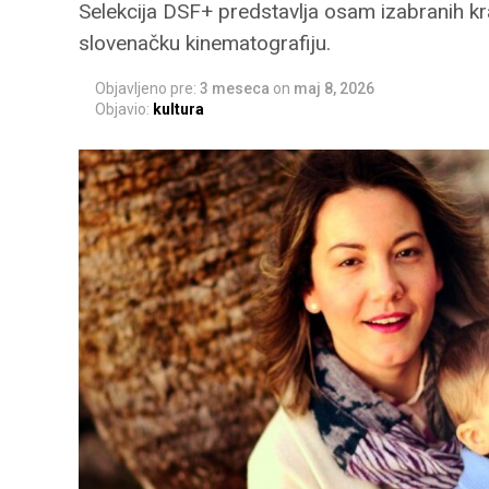
Selekcija DSF+ predstavlja osam izabranih k
slovenačku kinematografiju.
Objavljeno pre:
3 meseca
on
maj 8, 2026
Objavio:
kultura