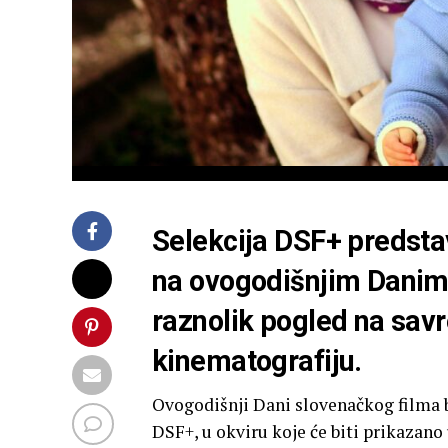
Selekcija DSF+ predsta
na ovogodišnjim Danim
raznolik pogled na sa
kinematografiju.
Ovogodišnji Dani slovenačkog filma 
DSF+, u okviru koje će biti prikazan