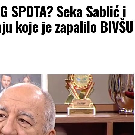
G SPOTA? Seka Sablić i
ju koje je zapalilo BIVŠU