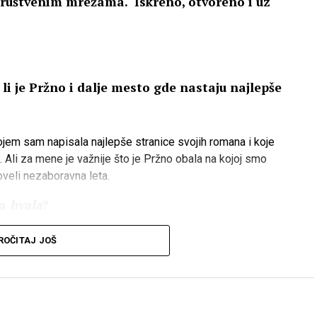
i i društvenim mrežama. Iskreno, otvoreno i uz
 li je Pržno i dalje mesto gde nastaju najlepše
ojem sam napisala najlepše stranice svojih romana i koje
. Ali za mene je važnije što je Pržno obala na kojoj smo
roveli nezaboravna leta.
la
hvala
?
ROČITAJ JOŠ