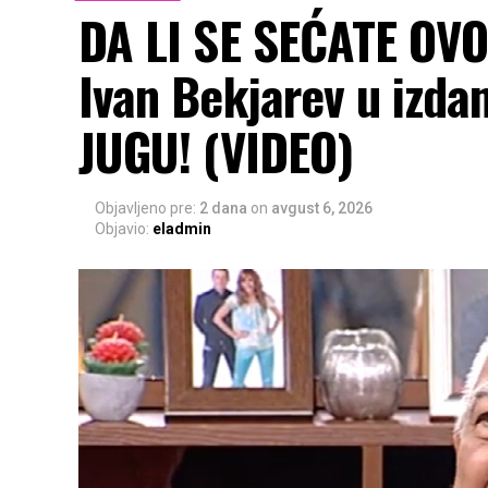
DA LI SE SEĆATE OVO
Ivan Bekjarev u izdan
JUGU! (VIDEO)
Objavljeno pre:
2 dana
on
avgust 6, 2026
Objavio:
eladmin