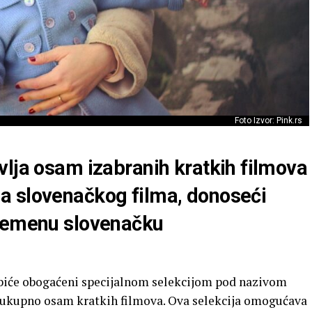
Foto Izvor: Pink.rs
vlja osam izabranih kratkih filmova
a slovenačkog filma, donoseći
vremenu slovenačku
biće obogaćeni specijalnom selekcijom pod nazivom
o ukupno osam kratkih filmova. Ova selekcija omogućava