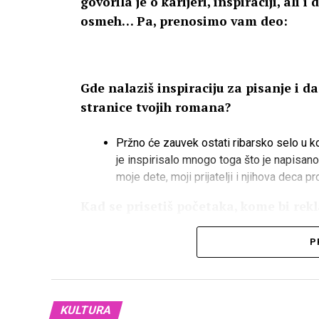
govorila je o karijeri, inspiraciji, al
osmeh… Pa, prenosimo vam deo:
Gde nalaziš inspiraciju za pisanje i da
stranice tvojih romana?
Pržno će zauvek ostati ribarsko selo u k
je inspirisalo mnogo toga što je napisano
moje dete, moji prijatelji i njihova deca p
Kad se prisetiš početaka, kome bi rek
Svima koji me nisu spoticali.
P
KULTURA