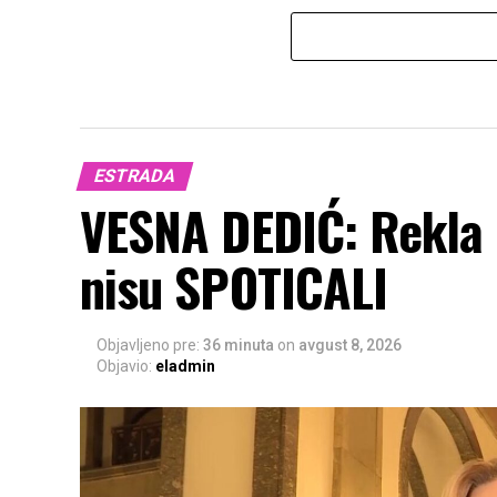
ESTRADA
VESNA DEDIĆ: Rekla 
nisu SPOTICALI
Objavljeno pre:
36 minuta
on
avgust 8, 2026
Objavio:
eladmin