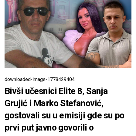
downloaded-image-1778429404
Bivši učesnici Elite 8, Sanja
Grujić i Marko Stefanović,
gostovali su u emisiji gde su po
prvi put javno govorili o