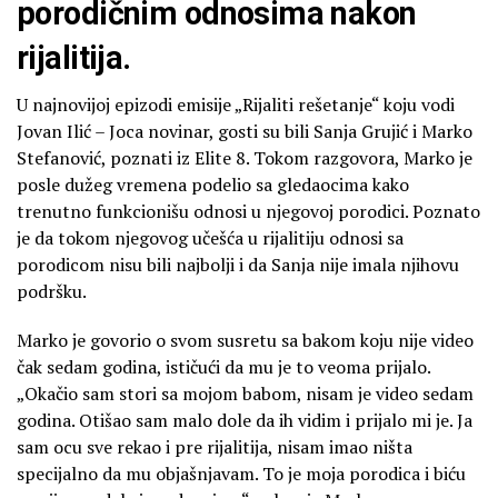
porodičnim odnosima nakon
rijalitija.
U najnovijoj epizodi emisije „Rijaliti rešetanje“ koju vodi
Jovan Ilić – Joca novinar, gosti su bili Sanja Grujić i Marko
Stefanović, poznati iz Elite 8. Tokom razgovora, Marko je
posle dužeg vremena podelio sa gledaocima kako
trenutno funkcionišu odnosi u njegovoj porodici. Poznato
je da tokom njegovog učešća u rijalitiju odnosi sa
porodicom nisu bili najbolji i da Sanja nije imala njihovu
podršku.
Marko je govorio o svom susretu sa bakom koju nije video
čak sedam godina, ističući da mu je to veoma prijalo.
„Okačio sam stori sa mojom babom, nisam je video sedam
godina. Otišao sam malo dole da ih vidim i prijalo mi je. Ja
sam ocu sve rekao i pre rijalitija, nisam imao ništa
specijalno da mu objašnjavam. To je moja porodica i biću