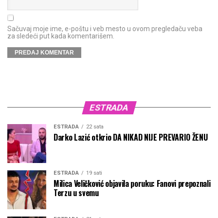
Sačuvaj moje ime, e-poštu i veb mesto u ovom pregledaču veba
za sledeći put kada komentarišem.
ESTRADA
ESTRADA
22 sata
Darko Lazić otkrio DA NIKAD NIJE PREVARIO ŽENU
ESTRADA
19 sati
Milica Veličković objavila poruku: Fanovi prepoznali
Terzu u svemu