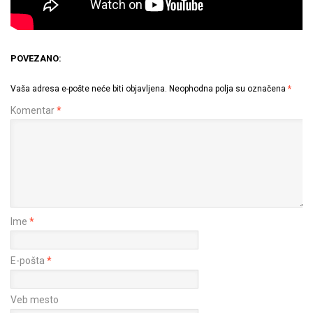
POVEZANO:
Vaša adresa e-pošte neće biti objavljena.
Neophodna polja su označena
*
Komentar
*
Ime
*
E-pošta
*
Veb mesto