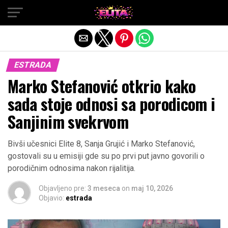
Exit mobile version
ESTRADA
Marko Stefanović otkrio kako
sada stoje odnosi sa porodicom i
Sanjinim svekrvom
Bivši učesnici Elite 8, Sanja Grujić i Marko Stefanović,
gostovali su u emisiji gde su po prvi put javno govorili o
porodičnim odnosima nakon rijalitija.
Objavljeno pre:
3 meseca
on
maj 10, 2026
Objavio:
estrada