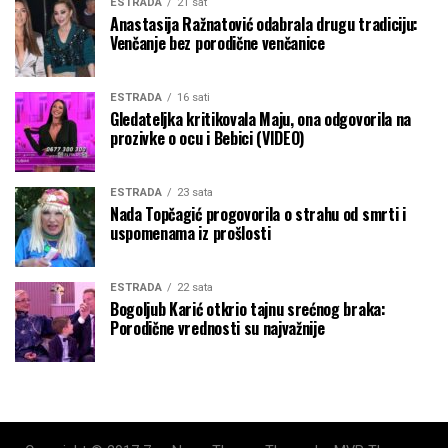
ESTRADA
21 sat
Anastasija Ražnatović odabrala drugu tradiciju:
Venčanje bez porodične venčanice
ESTRADA
16 sati
Gledateljka kritikovala Maju, ona odgovorila na
prozivke o ocu i Bebici (VIDEO)
ESTRADA
23 sata
Nada Topčagić progovorila o strahu od smrti i
uspomenama iz prošlosti
ESTRADA
22 sata
Bogoljub Karić otkrio tajnu srećnog braka:
Porodične vrednosti su najvažnije