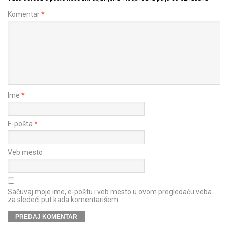
Komentar
*
Ime
*
E-pošta
*
Veb mesto
Sačuvaj moje ime, e-poštu i veb mesto u ovom pregledaču veba
za sledeći put kada komentarišem.