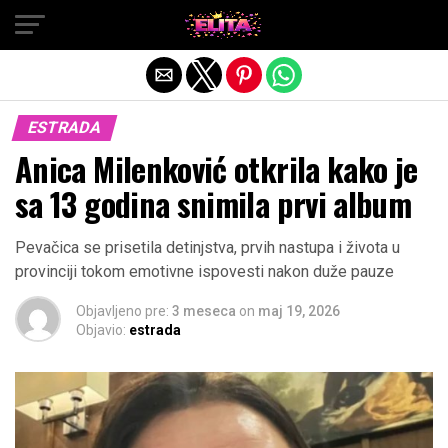
Exit mobile version
ESTRADA
Anica Milenković otkrila kako je
sa 13 godina snimila prvi album
Pevačica se prisetila detinjstva, prvih nastupa i života u
provinciji tokom emotivne ispovesti nakon duže pauze
Objavljeno pre:
3 meseca
on
maj 19, 2026
Objavio:
estrada