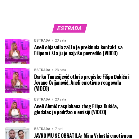
ESTRADA
ESTRADA
23 sata
Aneli objasnila zašto je prekinula kontakt sa
Filipom i šta ju je najviše povredilo (VIDEO)
ESTRADA
23 sata
Darko Tanasijević otkrio prepiske Filipa Đukića i
Jovane Cvijanović, Aneli emotivno reagovala
(VIDEO)
ESTRADA
23 sata
Aneli Ahmić rasplakana zbog Filipa Đukića,
gledalac je podržao u emisiji (VIDEO)
ESTRADA
7 sati
JAVNO MU SE OBRATILA: Mina Vrbaški emotivnom