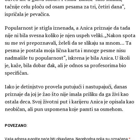
tačnije celu ploču od osam pesama za tri, četiri dana“,
ispričala je pevačica.
Popularnost je stigla iznenada, a Anica priznaje da tada
nije ni bila svesna koliko je njen uspeh veliki. „Nakon spota
su me svi prepoznavali, želeli da se slikaju sa mnom… Ta
pesma je postala moja lična karta i mnoge pesme nisu
nadmašile tu popularnost“, iskrena je bila Anica. U školi
je, kaže, bila dobar đak, ali je odnos sa profesorima bio
specifičan.
Iako je detinjstvo provela putujući i nastupajući, danas
priznaje da joj je žao što nije imala priliku da ga živi kao
ostala deca. Svoj životni put i karijeru Anica je opisala kao
neobičan, ali pun uspomena koje pamti sa osmehom.
POVEZANO:
Vaša adresa e-pošte neće biti objavljena.
Neophodna polja su označena
*