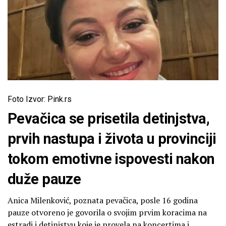
Foto Izvor: Pink.rs
Pevačica se prisetila detinjstva,
prvih nastupa i života u provinciji
tokom emotivne ispovesti nakon
duže pauze
Anica Milenković, poznata pevačica, posle 16 godina
pauze otvoreno je govorila o svojim prvim koracima na
estradi i detinjstvu koje je provela na koncertima i