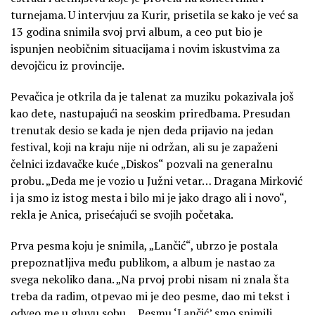
turnejama. U intervjuu za Kurir, prisetila se kako je već sa
13 godina snimila svoj prvi album, a ceo put bio je
ispunjen neobičnim situacijama i novim iskustvima za
devojčicu iz provincije.
Pevačica je otkrila da je talenat za muziku pokazivala još
kao dete, nastupajući na seoskim priredbama. Presudan
trenutak desio se kada je njen deda prijavio na jedan
festival, koji na kraju nije ni održan, ali su je zapaženi
čelnici izdavačke kuće „Diskos“ pozvali na generalnu
probu. „Deda me je vozio u Južni vetar… Dragana Mirković
i ja smo iz istog mesta i bilo mi je jako drago ali i novo“,
rekla je Anica, prisećajući se svojih početaka.
Prva pesma koju je snimila, „Lančić“, ubrzo je postala
prepoznatljiva među publikom, a album je nastao za
svega nekoliko dana. „Na prvoj probi nisam ni znala šta
treba da radim, otpevao mi je deo pesme, dao mi tekst i
odveo me u gluvu sobu… Pesmu ‘Lančić’ smo snimili,