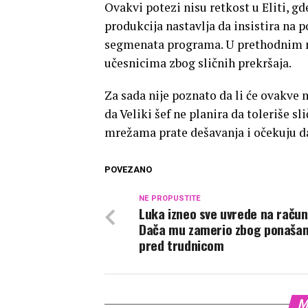
Ovakvi potezi nisu retkost u Eliti, g
produkcija nastavlja da insistira na 
segmenata programa. U prethodnim n
učesnicima zbog sličnih prekršaja.
Za sada nije poznato da li će ovakve m
da Veliki šef ne planira da toleriše s
mrežama prate dešavanja i očekuju dal
POVEZANO
NE PROPUSTITE
Luka izneo sve uvrede na račun
Dača mu zamerio zbog ponašan
pred trudnicom
M