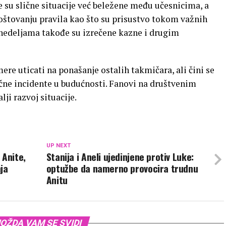
de su slične situacije već beležene među učesnicima, a
poštovanju pravila kao što su prisustvo tokom važnih
edeljama takođe su izrečene kazne i drugim
ere uticati na ponašanje ostalih takmičara, ali čini se
lične incidente u budućnosti. Fanovi na društvenim
ji razvoj situacije.
UP NEXT
 Anite,
Stanija i Aneli ujedinjene protiv Luke:
ja
optužbe da namerno provocira trudnu
Anitu
OŽDA VAM SE SVIDI