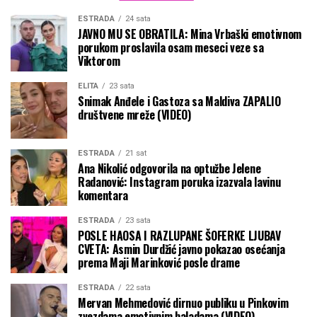
ESTRADA
24 sata
JAVNO MU SE OBRATILA: Mina Vrbaški emotivnom
porukom proslavila osam meseci veze sa
Viktorom
ELITA
23 sata
Snimak Anđele i Gastoza sa Maldiva ZAPALIO
društvene mreže (VIDEO)
ESTRADA
21 sat
Ana Nikolić odgovorila na optužbe Jelene
Radanović: Instagram poruka izazvala lavinu
komentara
ESTRADA
23 sata
POSLE HAOSA I RAZLUPANE ŠOFERKE LJUBAV
CVETA: Asmin Durdžić javno pokazao osećanja
prema Maji Marinković posle drame
ESTRADA
22 sata
Mervan Mehmedović dirnuo publiku u Pinkovim
zvezdama emotivnim baladama (VIDEO)