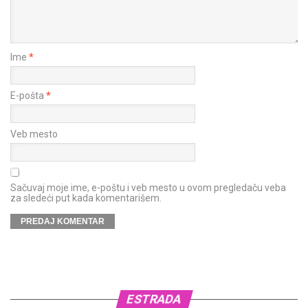
Ime
*
E-pošta
*
Veb mesto
Sačuvaj moje ime, e-poštu i veb mesto u ovom pregledaču veba
za sledeći put kada komentarišem.
ESTRADA