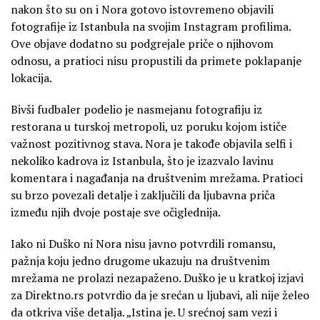
nakon što su on i Nora gotovo istovremeno objavili
fotografije iz Istanbula na svojim Instagram profilima.
Ove objave dodatno su podgrejale priče o njihovom
odnosu, a pratioci nisu propustili da primete poklapanje
lokacija.
Bivši fudbaler podelio je nasmejanu fotografiju iz
restorana u turskoj metropoli, uz poruku kojom ističe
važnost pozitivnog stava. Nora je takođe objavila selfi i
nekoliko kadrova iz Istanbula, što je izazvalo lavinu
komentara i nagađanja na društvenim mrežama. Pratioci
su brzo povezali detalje i zaključili da ljubavna priča
između njih dvoje postaje sve očiglednija.
Iako ni Duško ni Nora nisu javno potvrdili romansu,
pažnja koju jedno drugome ukazuju na društvenim
mrežama ne prolazi nezapaženo. Duško je u kratkoj izjavi
za Direktno.rs potvrdio da je srećan u ljubavi, ali nije želeo
da otkriva više detalja. „Istina je. U srećnoj sam vezi i