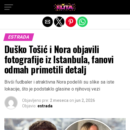
Exit mobile version
ESTRADA
Duško Tošić i Nora objavili
fotografije iz Istanbula, fanovi
odmah primetili detalj
Bivši fudbaler i atraktivna Nora podelili su slike sa iste
lokacije, što je podstaklo glasine o njihovoj vezi
Objavljeno pre:
2 meseca
on
jun 2, 2026
Objavio:
estrada