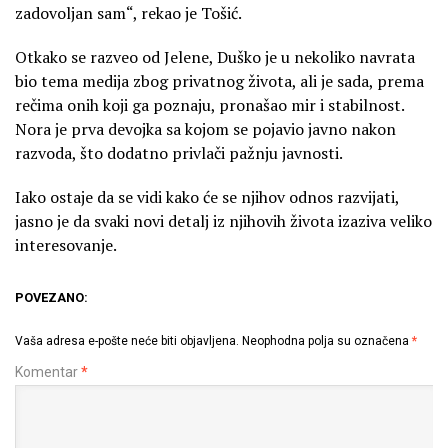
zadovoljan sam“, rekao je Tošić.
Otkako se razveo od Jelene, Duško je u nekoliko navrata
bio tema medija zbog privatnog života, ali je sada, prema
rečima onih koji ga poznaju, pronašao mir i stabilnost.
Nora je prva devojka sa kojom se pojavio javno nakon
razvoda, što dodatno privlači pažnju javnosti.
Iako ostaje da se vidi kako će se njihov odnos razvijati,
jasno je da svaki novi detalj iz njihovih života izaziva veliko
interesovanje.
POVEZANO:
Vaša adresa e-pošte neće biti objavljena.
Neophodna polja su označena
*
Komentar
*