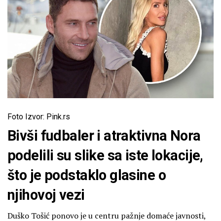
Foto Izvor: Pink.rs
Bivši fudbaler i atraktivna Nora
podelili su slike sa iste lokacije,
što je podstaklo glasine o
njihovoj vezi
Duško Tošić ponovo je u centru pažnje domaće javnosti,