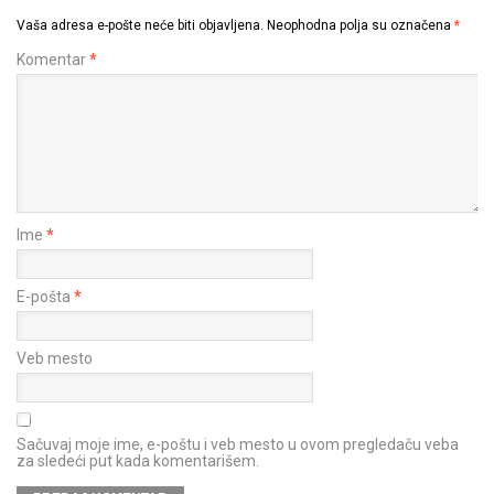
Vaša adresa e-pošte neće biti objavljena.
Neophodna polja su označena
*
Komentar
*
Ime
*
E-pošta
*
Veb mesto
Sačuvaj moje ime, e-poštu i veb mesto u ovom pregledaču veba
za sledeći put kada komentarišem.