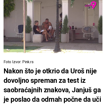
Foto Izvor: Pink.rs
Nakon što je otkrio da Uroš nije
dovoljno spreman za test iz
saobraćajnih znakova, Janjuš ga
je poslao da odmah počne da uči