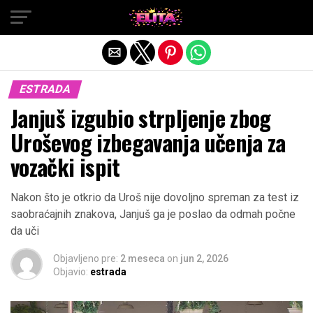
Exit mobile version
ESTRADA
Janjuš izgubio strpljenje zbog
Uroševog izbegavanja učenja za
vozački ispit
Nakon što je otkrio da Uroš nije dovoljno spreman za test iz
saobraćajnih znakova, Janjuš ga je poslao da odmah počne
da uči
Objavljeno pre:
2 meseca
on
jun 2, 2026
Objavio:
estrada