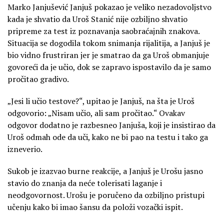
Marko Janjušević Janjuš pokazao je veliko nezadovoljstvo
kada je shvatio da Uroš Stanić nije ozbiljno shvatio
pripreme za test iz poznavanja saobraćajnih znakova.
Situacija se dogodila tokom snimanja rijalitija, a Janjuš je
bio vidno frustriran jer je smatrao da ga Uroš obmanjuje
govoreći da je učio, dok se zapravo ispostavilo da je samo
pročitao gradivo.
„Jesi li učio testove?“, upitao je Janjuš, na šta je Uroš
odgovorio: „Nisam učio, ali sam pročitao.“ Ovakav
odgovor dodatno je razbesneo Janjuša, koji je insistirao da
Uroš odmah ode da uči, kako ne bi pao na testu i tako ga
izneverio.
Sukob je izazvao burne reakcije, a Janjuš je Urošu jasno
stavio do znanja da neće tolerisati laganje i
neodgovornost. Urošu je poručeno da ozbiljno pristupi
učenju kako bi imao šansu da položi vozački ispit.