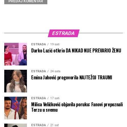
ESTRADA
ESTRADA
19 sati
Darko Lazić otkrio DA NIKAD NIJE PREVARIO ŽENU
ESTRADA
24 sata
Emina Jahović progovorila NAJTEŽOJ TRAUMI
ESTRADA
17 sati
Milica Veličković objavila poruku: Fanovi prepoznali
Terzu u svemu
ESTRADA
21 sat