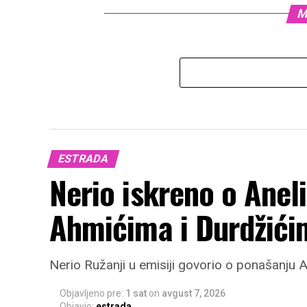
M
ESTRADA
Nerio iskreno o Anel
Ahmićima i Durdžići
Nerio Ružanji u emisiji govorio o ponašanju A
Objavljeno pre:
1 sat
on
avgust 7, 2026
Objavio:
estrada