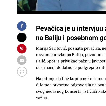
Pevačica je u intervjuu
na Baliju i posebnom g
Marija Šerifović, poznata pevačica, n
o svom boravku na Baliju, povodom s
Pajić. Spot je privukao pažnju javnost
destinaciji dodatno je podgrejalo int
Na pitanje da li je kupila nekretninu n
dileme i otvoreno odgovorila na ovu 
svog nedavnog koncerta, ističući kako
važna.