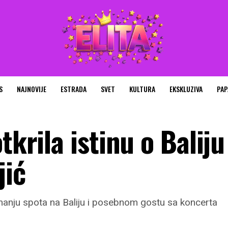
S
NAJNOVIJE
ESTRADA
SVET
KULTURA
EKSKLUZIVA
PAP
tkrila istinu o Baliju 
jić
nimanju spota na Baliju i posebnom gostu sa koncerta