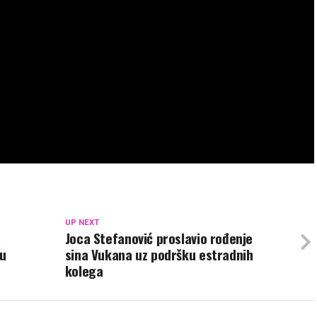
UP NEXT
a
Joca Stefanović proslavio rođenje
đu
sina Vukana uz podršku estradnih
kolega