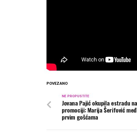
POVEZANO
NE PROPUSTITE
Jovana Pajić okupila estradu n
promociji: Marija Šerifović me
prvim gošćama