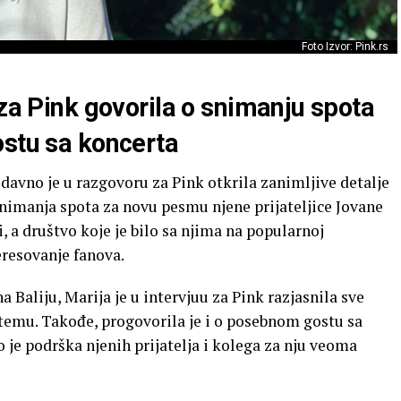
Foto Izvor: Pink.rs
 za Pink govorila o snimanju spota
ostu sa koncerta
edavno je u razgovoru za Pink otkrila zanimljive detalje
nimanja spota za novu pesmu njene prijateljice Jovane
i, a društvo koje je bilo sa njima na popularnoj
eresovanje fanova.
a Baliju, Marija je u intervjuu za Pink razjasnila sve
temu. Takođe, progovorila je i o posebnom gostu sa
 je podrška njenih prijatelja i kolega za nju veoma