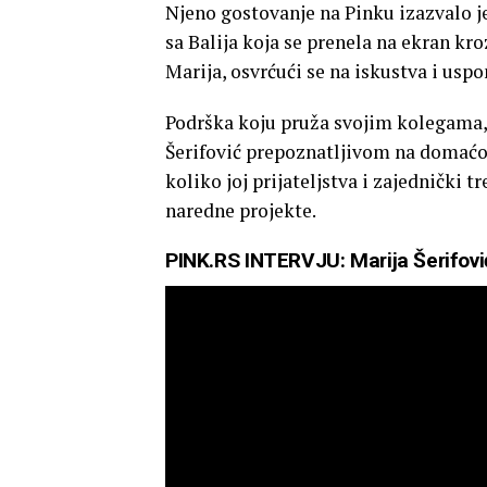
Njeno gostovanje na Pinku izazvalo je
sa Balija koja se prenela na ekran kro
Marija, osvrćući se na iskustva i usp
Podrška koju pruža svojim kolegama, 
Šerifović prepoznatljivom na domaćoj 
koliko joj prijateljstva i zajednički 
naredne projekte.
PINK.RS INTERVJU: Marija Šerifović o