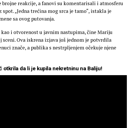
 brojne reakcije, a fanovi su komentarisali i atmosferu
z spot. „Jedna trećina mog srca je tamo“, istakla je
omene sa ovog putovanja.
kao i otvorenost u javnim nastupima, čine Mariju
sceni. Ova iskrena izjava još jednom je potvrdila
trenuci znače, a publika s nestrpljenjem očekuje njene
tkrila da li je kupila nekretninu na Baliju!