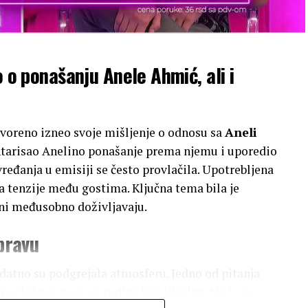
o o ponašanju Anele Ahmić, ali i
tvoreno izneo svoje mišljenje o odnosu sa
Aneli
tarisao Anelino ponašanje prema njemu i uporedio
eđanja u emisiji se često provlačila. Upotrebljena
na tenzije među gostima. Ključna tema bila je
ni međusobno doživljavaju.
spravu
datno su podgrejala atmosferu. Jedno od pitanja
a naglašava svoju porodicu kao idealnu. Na to je