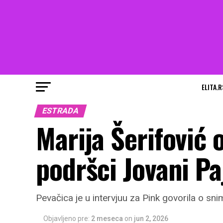
ELITA.R
ESTRADA
Marija Šerifović o
podršci Jovani Pa
Pevačica je u intervjuu za Pink govorila o s
Objavljeno pre:
2 meseca
on
jun 2, 2026