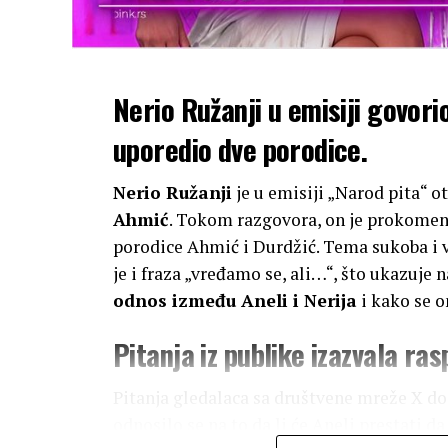
Nerio Ružanji u emisiji govori
uporedio dve porodice.
Nerio Ružanji
je u emisiji „Narod pita“ o
Ahmić
. Tokom razgovora, on je prokomen
porodice Ahmić i Durdžić. Tema sukoba i vr
je i fraza „vređamo se, ali…“, što ukazuje 
odnos između Aneli i Nerija
i kako se o
Pitanja iz publike izazvala ra
Pitanja gledalaca sa društvene mreže X do
odnosilo se na to da li će Aneli prestati d