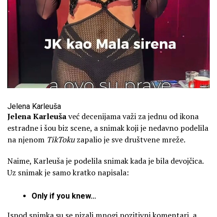
Jelena Karleuša
Jelena Karleuša
već decenijama važi za jednu od ikona
estradne i šou biz scene, a snimak koji je nedavno podelila
na njenom
TikToku
zapalio je sve društvene mreže.
Naime, Karleuša je podelila snimak kada je bila devojčica.
Uz snimak je samo kratko napisala:
Only if you knew…
Ispod snimka su se nizali mnogi pozitivni komentari, a