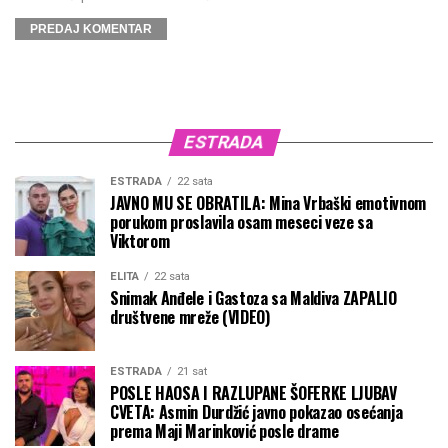
ESTRADA
ESTRADA
22 sata
JAVNO MU SE OBRATILA: Mina Vrbaški emotivnom
porukom proslavila osam meseci veze sa
Viktorom
ELITA
22 sata
Snimak Anđele i Gastoza sa Maldiva ZAPALIO
društvene mreže (VIDEO)
ESTRADA
21 sat
POSLE HAOSA I RAZLUPANE ŠOFERKE LJUBAV
CVETA: Asmin Durdžić javno pokazao osećanja
prema Maji Marinković posle drame