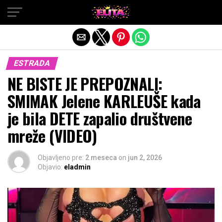
Exit mobile version
ESTRADA
NE BISTE JE PREPOZNALI:
SMIMAK Jelene KARLEUŠE kada
je bila DETE zapalio društvene
mreže (VIDEO)
Objavljeno pre:
2 meseca
on
jun 2, 2026
Objavio:
eladmin