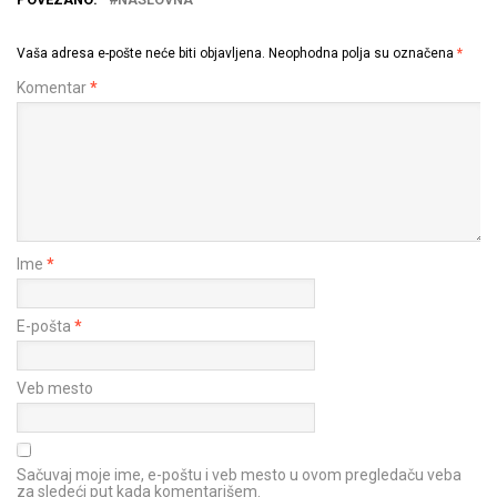
Vaša adresa e-pošte neće biti objavljena.
Neophodna polja su označena
*
Komentar
*
Ime
*
E-pošta
*
Veb mesto
Sačuvaj moje ime, e-poštu i veb mesto u ovom pregledaču veba
za sledeći put kada komentarišem.