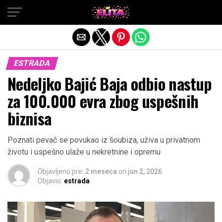
Exit mobile version
ESTRADA
Nedeljko Bajić Baja odbio nastup
za 100.000 evra zbog uspešnih
biznisa
Poznati pevač se povukao iz šoubiza, uživa u privatnom
životu i uspešno ulaže u nekretnine i opremu
Objavljeno pre:
2 meseca
on
jun 2, 2026
Objavio:
estrada