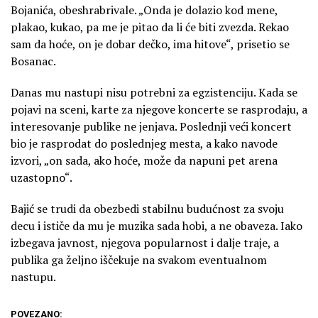
Bojanića, obeshrabrivale. „Onda je dolazio kod mene,
plakao, kukao, pa me je pitao da li će biti zvezda. Rekao
sam da hoće, on je dobar dečko, ima hitove“, prisetio se
Bosanac.
Danas mu nastupi nisu potrebni za egzistenciju. Kada se
pojavi na sceni, karte za njegove koncerte se rasprodaju, a
interesovanje publike ne jenjava. Poslednji veći koncert
bio je rasprodat do poslednjeg mesta, a kako navode
izvori, „on sada, ako hoće, može da napuni pet arena
uzastopno“.
Bajić se trudi da obezbedi stabilnu budućnost za svoju
decu i ističe da mu je muzika sada hobi, a ne obaveza. Iako
izbegava javnost, njegova popularnost i dalje traje, a
publika ga željno iščekuje na svakom eventualnom
nastupu.
POVEZANO: