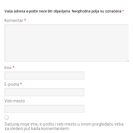
Vaša adresa e-pošte neće biti objavljena.
Neophodna polja su označena
*
Komentar
*
Ime
*
E-pošta
*
Veb mesto
Sačuvaj moje ime, e-poštu i veb mesto u ovom pregledaču veba
za sledeći put kada komentarišem.