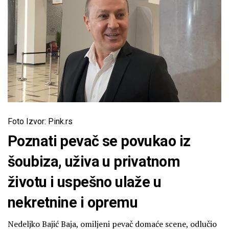
Foto Izvor: Pink.rs
Poznati pevač se povukao iz
šoubiza, uživa u privatnom
životu i uspešno ulaže u
nekretnine i opremu
Nedeljko Bajić Baja, omiljeni pevač domaće scene, odlučio