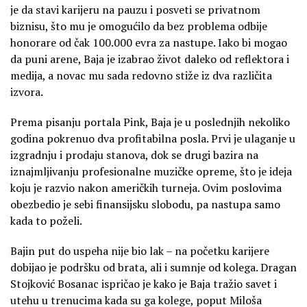
je da stavi karijeru na pauzu i posveti se privatnom
biznisu, što mu je omogućilo da bez problema odbije
honorare od čak 100.000 evra za nastupe. Iako bi mogao
da puni arene, Baja je izabrao život daleko od reflektora i
medija, a novac mu sada redovno stiže iz dva različita
izvora.
Prema pisanju portala Pink, Baja je u poslednjih nekoliko
godina pokrenuo dva profitabilna posla. Prvi je ulaganje u
izgradnju i prodaju stanova, dok se drugi bazira na
iznajmljivanju profesionalne muzičke opreme, što je ideja
koju je razvio nakon američkih turneja. Ovim poslovima
obezbedio je sebi finansijsku slobodu, pa nastupa samo
kada to poželi.
Bajin put do uspeha nije bio lak – na početku karijere
dobijao je podršku od brata, ali i sumnje od kolega. Dragan
Stojković Bosanac ispričao je kako je Baja tražio savet i
utehu u trenucima kada su ga kolege, poput Miloša