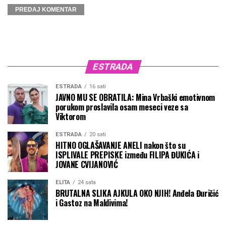
ESTRADA
ESTRADA
16 sati
JAVNO MU SE OBRATILA: Mina Vrbaški emotivnom
porukom proslavila osam meseci veze sa
Viktorom
ESTRADA
20 sati
HITNO OGLAŠAVANJE ANELI nakon što su
ISPLIVALE PREPISKE između FILIPA ĐUKIĆA i
JOVANE CVIJANOVIĆ
ELITA
24 sata
BRUTALNA SLIKA AJKULA OKO NJIH! Anđela Đuričić
i Gastoz na Maldivima!