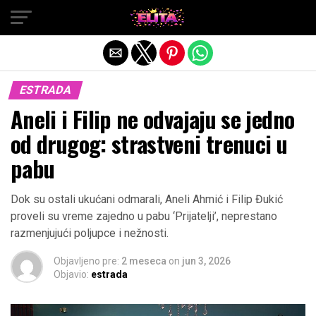
Exit mobile version
ESTRADA
Aneli i Filip ne odvajaju se jedno
od drugog: strastveni trenuci u
pabu
Dok su ostali ukućani odmarali, Aneli Ahmić i Filip Đukić
proveli su vreme zajedno u pabu ‘Prijatelji’, neprestano
razmenjujući poljupce i nežnosti.
Objavljeno pre:
2 meseca
on
jun 3, 2026
Objavio:
estrada