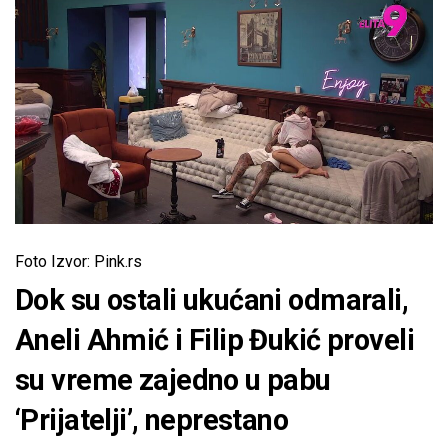
Foto Izvor: Pink.rs
Dok su ostali ukućani odmarali,
Aneli Ahmić i Filip Đukić proveli
su vreme zajedno u pabu
‘Prijatelji’, neprestano