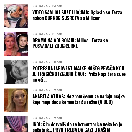
ESTRADA
23 sata
VIDEO SAM JOJ SUZE U OČIMA: Oglasio se Terza
nakon BURNOG SUSRETA sa Milicom
ESTRADA
24 sata
DRAMA NA ADI BOJANI: Milica i Terza se
POSVAĐALI ZBOG ĆERKE
ESTRADA
18 sati
POTRESNA ISPOVEST MAJKE NAŠEG PEVAČA KOJI
JE TRAGIČNO IZGUBIO ŽIVOT: Priča koja tera suze
na oči…
ESTRADA
19 sati
ANABELA ATIJAS: Ne znam čemu se nadaju majke
koje moju decu komentarišu ružno (VIDEO)
ESTRADA
19 sati
INDI: Čim dozvoliš da te komentariše neko ko je
početnik… PRVO TREBA DA GAZI U NAŠIM