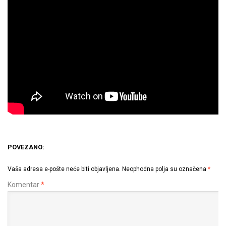
POVEZANO:
Vaša adresa e-pošte neće biti objavljena.
Neophodna polja su označena
*
Komentar
*