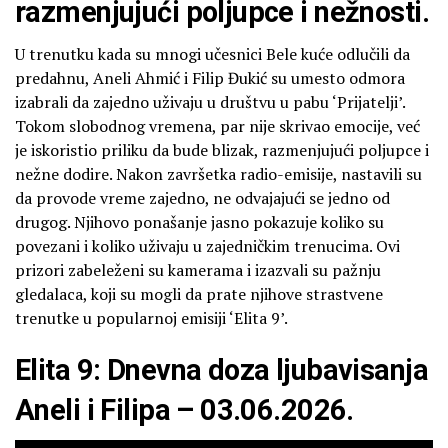
razmenjujući poljupce i nežnosti.
U trenutku kada su mnogi učesnici Bele kuće odlučili da
predahnu, Aneli Ahmić i Filip Đukić su umesto odmora
izabrali da zajedno uživaju u društvu u pabu ‘Prijatelji’.
Tokom slobodnog vremena, par nije skrivao emocije, već
je iskoristio priliku da bude blizak, razmenjujući poljupce i
nežne dodire. Nakon završetka radio-emisije, nastavili su
da provode vreme zajedno, ne odvajajući se jedno od
drugog. Njihovo ponašanje jasno pokazuje koliko su
povezani i koliko uživaju u zajedničkim trenucima. Ovi
prizori zabeleženi su kamerama i izazvali su pažnju
gledalaca, koji su mogli da prate njihove strastvene
trenutke u popularnoj emisiji ‘Elita 9’.
Elita 9: Dnevna doza ljubavisanja
Aneli i Filipa – 03.06.2026.