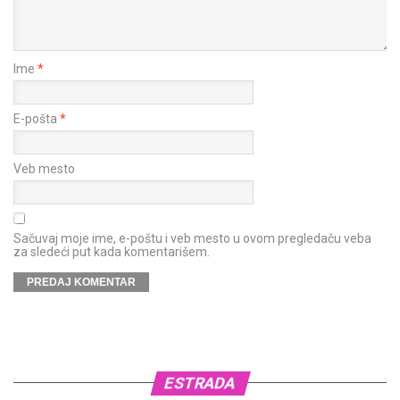
Ime
*
E-pošta
*
Veb mesto
Sačuvaj moje ime, e-poštu i veb mesto u ovom pregledaču veba
za sledeći put kada komentarišem.
ESTRADA