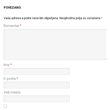
POVEZANO:
Vaša adresa e-pošte neće biti objavljena.
Neophodna polja su označena
*
Komentar
*
Ime
*
E-pošta
*
Veb mesto