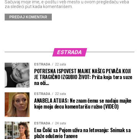
Sačuvaj moje ime, e-poštu i veb mesto u ovom pregledaču veba
za sledeći put kada komentarišem.
ESTRADA
ESTRADA
22 sata
POTRESNA ISPOVEST MAJKE NAŠEG PEVAČA KOJI
JE TRAGIČNO IZGUBIO ŽIVOT: Priča koja tera suze
na oči…
ESTRADA
22 sata
ANABELA ATIJAS: Ne znam čemu se nadaju majke
koje moju decu komentarišu ružno (VIDEO)
ESTRADA
24 sata
Ena Čolić sa Pejom uživa na letovanju: Snimak sa
plaže oduševio fanove