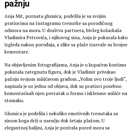
pažnju
Anja Mit, poznata glumica, podelila je sa svojim
pratiocima na Instagramu trenutke sa porodičnog
odmora na moru. U društvu partnera, bivšeg košarkaša
Vladimira Petrovića, i njihovog sina, Anja je pokazala kako
izgleda nakon porođaja, a slike sa plaže izazvale su brojne
komentare.
Na objavljenim fotografijama, Anja je u kupaćem kostimu
pokazala zategnutu figuru, dok je Vladimir privukao
pažnju svojom mišićavom građom. „Volim ovo troje ljudi“,
napisala je uz jednu od objava, dok su pratioci posebno
komentarisali njen povratak u formu i isklesane mišiće na
stomaku.
Glumica je podelila i nekoliko emotivnih trenutaka sa
sinom koga drži u naručju dok šetaju plažom. U
elegantnoj haljini, Anja je pozirala pored mora sa