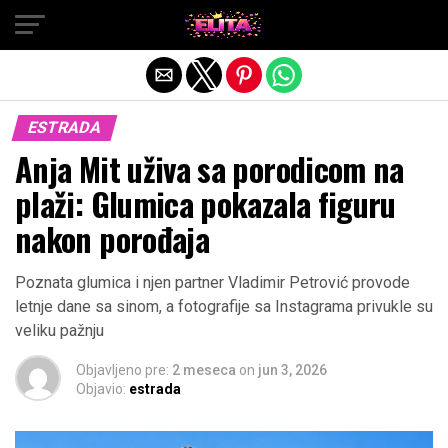
Exit mobile version
ESTRADA
Anja Mit uživa sa porodicom na
plaži: Glumica pokazala figuru
nakon porođaja
Poznata glumica i njen partner Vladimir Petrović provode
letnje dane sa sinom, a fotografije sa Instagrama privukle su
veliku pažnju
Objavljeno pre:
2 meseca
on
jun 3, 2026
Objavio:
estrada