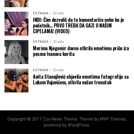
ESTRADA
23 sata
INDI: Čim dozvoliš da te komentariše neko ko je
početnik… PRVO TREBA DA GAZI U NAŠIM
CIPELAMA! (VIDEO)
ESTRADA
23 sata
Merima Njegomir davno otkrila emotivnu priču iza
pesme Ivanova korita
ESTRADA
23 sata
Anita Stanojlović objavila emotivnu fotografiju sa
Lukom Vujovićem, otkrila nežan trenutak
Copyright © 2017 Zox News Theme. Theme by MVP Themes,
powered by WordPress.