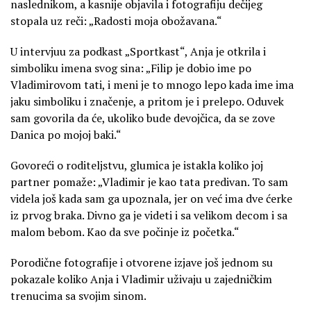
naslednikom, a kasnije objavila i fotografiju dečijeg
stopala uz reči: „Radosti moja obožavana.“
U intervjuu za podkast „Sportkast“, Anja je otkrila i
simboliku imena svog sina: „Filip je dobio ime po
Vladimirovom tati, i meni je to mnogo lepo kada ime ima
jaku simboliku i značenje, a pritom je i prelepo. Oduvek
sam govorila da će, ukoliko bude devojčica, da se zove
Danica po mojoj baki.“
Govoreći o roditeljstvu, glumica je istakla koliko joj
partner pomaže: „Vladimir je kao tata predivan. To sam
videla još kada sam ga upoznala, jer on već ima dve ćerke
iz prvog braka. Divno ga je videti i sa velikom decom i sa
malom bebom. Kao da sve počinje iz početka.“
Porodične fotografije i otvorene izjave još jednom su
pokazale koliko Anja i Vladimir uživaju u zajedničkim
trenucima sa svojim sinom.